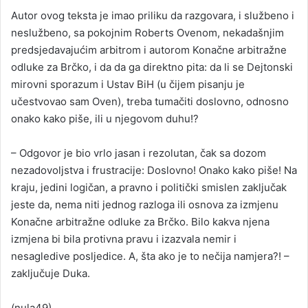
Autor ovog teksta je imao priliku da razgovara, i službeno i
neslužbeno, sa pokojnim Roberts Ovenom, nekadašnjim
predsjedavajućim arbitrom i autorom Konačne arbitražne
odluke za Brčko, i da da ga direktno pita: da li se Dejtonski
mirovni sporazum i Ustav BiH (u čijem pisanju je
učestvovao sam Oven), treba tumačiti doslovno, odnosno
onako kako piše, ili u njegovom duhu!?
– Odgovor je bio vrlo jasan i rezolutan, čak sa dozom
nezadovoljstva i frustracije: Doslovno! Onako kako piše! Na
kraju, jedini logičan, a pravno i politički smislen zaključak
jeste da, nema niti jednog razloga ili osnova za izmjenu
Konačne arbitražne odluke za Brčko. Bilo kakva njena
izmjena bi bila protivna pravu i izazvala nemir i
nesagledive posljedice. A, šta ako je to nečija namjera?! –
zaključuje Duka.
(nula49)