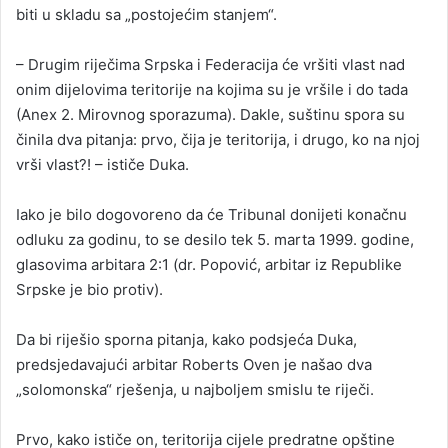
biti u skladu sa „postojećim stanjem“.
– Drugim riječima Srpska i Federacija će vršiti vlast nad
onim dijelovima teritorije na kojima su je vršile i do tada
(Anex 2. Mirovnog sporazuma). Dakle, suštinu spora su
činila dva pitanja: prvo, čija je teritorija, i drugo, ko na njoj
vrši vlast?! – ističe Duka.
Iako je bilo dogovoreno da će Tribunal donijeti konačnu
odluku za godinu, to se desilo tek 5. marta 1999. godine,
glasovima arbitara 2:1 (dr. Popović, arbitar iz Republike
Srpske je bio protiv).
Da bi riješio sporna pitanja, kako podsjeća Duka,
predsjedavajući arbitar Roberts Oven je našao dva
„solomonska“ rješenja, u najboljem smislu te riječi.
Prvo, kako ističe on, teritorija cijele predratne opštine