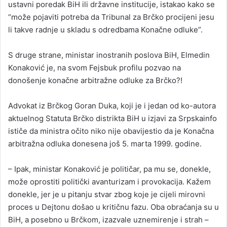
ustavni poredak BiH ili državne institucije, istakao kako se
“može pojaviti potreba da Tribunal za Brčko procijeni jesu
li takve radnje u skladu s odredbama Konačne odluke”.
S druge strane, ministar inostranih poslova BiH, Elmedin
Konaković je, na svom Fejsbuk profilu pozvao na
donošenje konačne arbitražne odluke za Brčko?!
Advokat iz Brčkog Goran Duka, koji je i jedan od ko-autora
aktuelnog Statuta Brčko distrikta BiH u izjavi za Srpskainfo
ističe da ministra očito niko nije obavijestio da je Konačna
arbitražna odluka donesena još 5. marta 1999. godine.
– Ipak, ministar Konaković je političar, pa mu se, donekle,
može oprostiti politički avanturizam i provokacija. Kažem
donekle, jer je u pitanju stvar zbog koje je cijeli mirovni
proces u Dejtonu došao u kritičnu fazu. Oba obraćanja su u
BiH, a posebno u Brčkom, izazvale uznemirenje i strah –