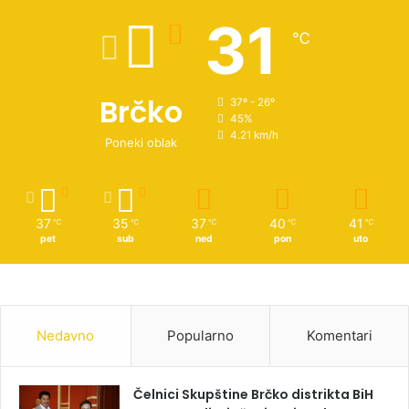
31
℃
Brčko
37º - 26º
45%
4.21 km/h
Poneki oblak
37
35
37
40
41
℃
℃
℃
℃
℃
pet
sub
ned
pon
uto
Nedavno
Popularno
Komentari
Čelnici Skupštine Brčko distrikta BiH