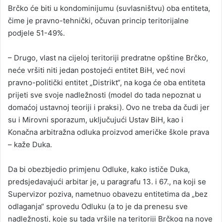
Brčko će biti u kondominijumu (suvlasništvu) oba entiteta,
čime je pravno-tehnički, očuvan princip teritorijalne
podjele 51-49%.
– Drugo, vlast na cijeloj teritoriji predratne opštine Brčko,
neće vršiti niti jedan postojeći entitet BiH, već novi
pravno-politički entitet „Distrikt“, na koga će oba entiteta
prijeti sve svoje nadležnosti (model do tada nepoznat u
domaćoj ustavnoj teoriji i praksi). Ovo ne treba da čudi jer
su i Mirovni sporazum, uključujući Ustav BiH, kao i
Konačna arbitražna odluka proizvod američke škole prava
– kaže Duka.
Da bi obezbjedio primjenu Odluke, kako ističe Duka,
predsjedavajući arbitar je, u paragrafu 13. i 67., na koji se
Supervizor poziva, nametnuo obavezu entitetima da „bez
odlaganja“ sprovedu Odluku (a to je da prenesu sve
nadležnosti, koje su tada vršile na teritoriji Brčkog na nove