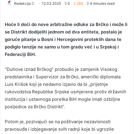
Redakcija
S
12.03.2025
0
264
4 minutes read
e
n
Hoće li doći do nove arbitražne odluke za Brčko i može li
d
se Distrikt dodijeliti jednom od dva entiteta, postalo je
a
goruće pitanje u Bosni i Hercegovini proteklih dana te
n
podiglo tenzije ne samo u tom gradu već i u Srpskoj i
e
Federaciji BiH.
m
a
i
“Duhove iznad Brčkog” probudio je zamjenik Visokog
l
predstavnika i Supervizor za Brčko, američki diplomata
Luis Krišok koji je nedavno izjavio da bi „prijetnje
rukovodstva Republike Srpske usmjerene protiv državnih
institucija i ustavnoga poretka BiH mogle imati ozbiljne
posljedice za Brčko Distrikt”.
Potom je, pozivajući se na poštivanje nezavisnosti
pravosuđa i izbjegavanje svih radnji koje bi ugrozile