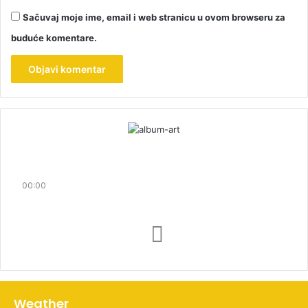
Sačuvaj moje ime, email i web stranicu u ovom browseru za
buduće komentare.
00:00
Weather