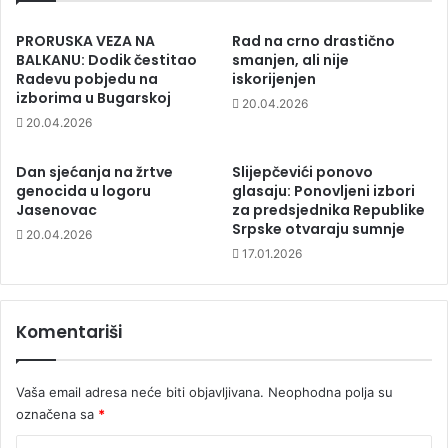
PRORUSKA VEZA NA
Rad na crno drastično
BALKANU: Dodik čestitao
smanjen, ali nije
Radevu pobjedu na
iskorijenjen
izborima u Bugarskoj
20.04.2026
20.04.2026
Dan sjećanja na žrtve
Slijepčevići ponovo
genocida u logoru
glasaju: Ponovljeni izbori
Jasenovac
za predsjednika Republike
Srpske otvaraju sumnje
20.04.2026
17.01.2026
Komentariši
Vaša email adresa neće biti objavljivana.
Neophodna polja su
označena sa
*