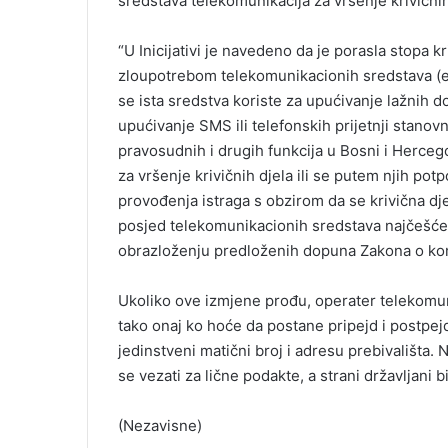
sredstava telekomunikacija za vršenje krivičnih
“U Inicijativi je navedeno da je porasla stopa k
zloupotrebom telekomunikacionih sredstava (ele
se ista sredstva koriste za upućivanje lažnih
upućivanje SMS ili telefonskih prijetnji stanov
pravosudnih i drugih funkcija u Bosni i Herceg
za vršenje krivičnih djela ili se putem njih pot
provođenja istraga s obzirom da se krivična dje
posjed telekomunikacionih sredstava najčešće
obrazloženju predloženih dopuna Zakona o ko
Ukoliko ove izmjene prođu, operater telekomuni
tako onaj ko hoće da postane pripejd i postpejd 
jedinstveni matični broj i adresu prebivališta. 
se vezati za lične podakte, a strani državljani b
(Nezavisne)