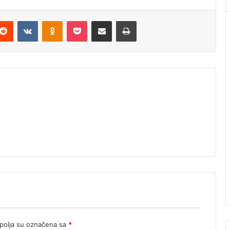
Reddit
VKontakte
Odnoklassniki
Pocket
Podijeli putem Emaila
Štampaj
olja su označena sa
*