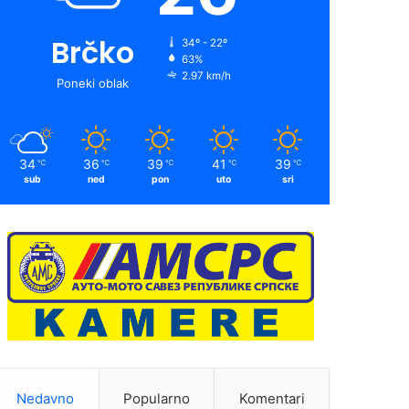
Brčko
34º - 22º
63%
2.97 km/h
Poneki oblak
34
36
39
41
39
℃
℃
℃
℃
℃
sub
ned
pon
uto
sri
Nedavno
Popularno
Komentari