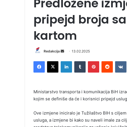
Predložene izmj
pripejd broja s
kartom
Redakcija
S
13.02.2025
e
Facebook
X
LinkedIn
Tumblr
Pinterest
Reddit
VK
n
d
a
n
Ministarstvo transporta i komunikacija BiH iz
e
kojim se definiše da će i korisnici pripejd uslug
m
a
i
Ove izmjene iniciralo je Tužilaštvo BIH s cilje
l
usluga, a izmjene bi kako su naveli imale za c