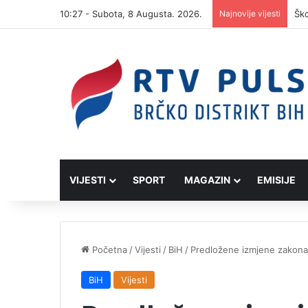
10:27 - Subota, 8 Augusta. 2026.
Najnovije vijesti
Ško
VIJESTI
SPORT
MAGAZIN
EMISIJE
Početna
/
Vijesti
/
BiH
/
Predložene izmjene zakona,
BiH
Vijesti