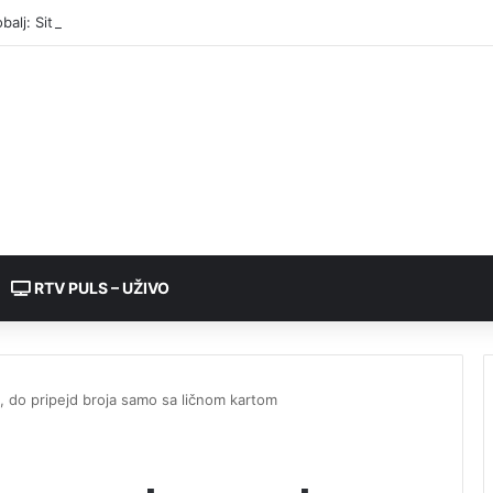
balj: Situacija sa energetskim sistemom u regionu veoma ozbiljna
RTV PULS – UŽIVO
 do pripejd broja samo sa ličnom kartom