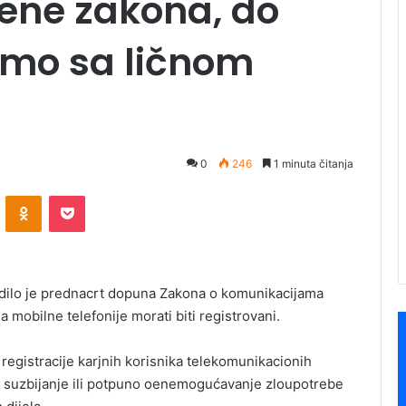
ene zakona, do
amo sa ličnom
0
246
1 minuta čitanja
ontakte
Odnoklassniki
Pocket
radilo je prednacrt dopuna Zakona o komunikacijama
a mobilne telefonije morati biti registrovani.
m registracije karjnih korisnika telekomunikacionih
ilj suzbijanje ili potpuno oenemogućavanje zloupotrebe