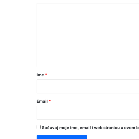
K
o
m
e
n
t
a
r
Ime
*
*
Email
*
Sačuvaj moje ime, email i web stranicu u ovom 