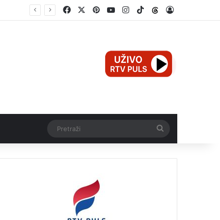
Facebook
X
Pinterest
YouTube
Instagram
TikTok
Threads
Log In
Pretraži