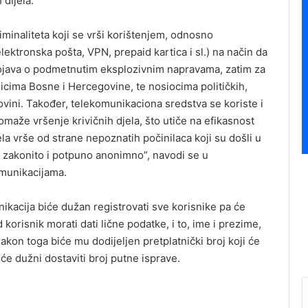
 dijela.
riminaliteta koji se vrši korištenjem, odnosno
ktronska pošta, VPN, prepaid kartica i sl.) na način da
 dojava o podmetnutim eksplozivnim napravama, zatim za
nicima Bosne i Hercegovine, te nosiocima političkih,
ovini. Također, telekomunikaciona sredstva se koriste i
pomaže vršenje krivičnih djela, što utiče na efikasnost
la vrše od strane nepoznatih počinilaca koji su došli u
 zakonito i potpuno anonimno”, navodi se u
munikacijama.
kacija biće dužan registrovati sve korisnike pa će
korisnik morati dati lične podatke, i to, ime i prezime,
Nakon toga biće mu dodijeljen pretplatnički broj koji će
iće dužni dostaviti broj putne isprave.