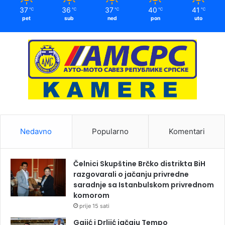
37
36
37
40
41
℃
℃
℃
℃
℃
pet
sub
ned
pon
uto
Nedavno
Popularno
Komentari
Čelnici Skupštine Brčko distrikta BiH
razgovarali o jačanju privredne
saradnje sa Istanbulskom privrednom
komorom
prije 15 sati
Gajić i Drljić jačaju Tempo