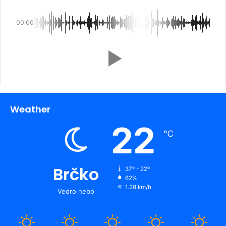
00:00
Weather
22
℃
Brčko
37º - 22º
62%
1.28 km/h
Vedro nebo