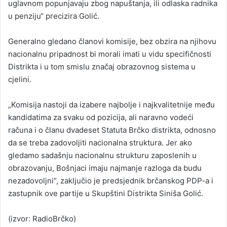
uglavnom popunjavaju zbog napuštanja, ili odlaska radnika
u penziju“ precizira Golić.
Generalno gledano članovi komisije, bez obzira na njihovu
nacionalnu pripadnost bi morali imati u vidu specifičnosti
Distrikta i u tom smislu značaj obrazovnog sistema u
cjelini.
„Komisija nastoji da izabere najbolje i najkvalitetnije među
kandidatima za svaku od pozicija, ali naravno vodeći
računa i o članu dvadeset Statuta Brčko distrikta, odnosno
da se treba zadovoljiti nacionalna struktura. Jer ako
gledamo sadašnju nacionalnu strukturu zaposlenih u
obrazovanju, Bošnjaci imaju najmanje razloga da budu
nezadovoljni“, zaključio je predsjednik brčanskog PDP-a i
zastupnik ove partije u Skupštini Distrikta Siniša Golić.
(izvor: RadioBrčko)