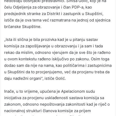
nedostaju bošnjački predstavnici. Siniša Golić, koji je na
čelu Odjeljenja za obrazovanje i član PDP-a, kao
predsjednik stranke za Distrikt i zastupnik u Skupštini,
ističe da je ova tema već razmatrana na jednoj od sjednica
brčanske Skupštine.
„Ista ili slična je bila prozivka kad je u pitanju sastav
komisija za zapošljavanje u obrazovanju i ja sam i tada
rekao da mislim, odnosno vjerujem da je sve što je rađeno
u ovom kontekstu rađeno isključivo po zakonu. Osim toga
dodao sam da nije na nama, kao političarima i zastupnicima
u Skupštini da to procјenjujemo, već da procjenu treba da
daju nadležni organi“, ističe Golić.
Inače, u to vrijeme, upućena je Apelacionom sudu
inicijativa za procjenu usklađenosti sastava komisija sa
zakonom, odnosno nepoštovanja zakonitosti kad je riječ o
nacionalnoj strukturi članova komisije za prijem