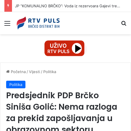
JP “KOMUNALNO BRČKO”: Voda iz rezervoara Gajevi trenutno nije za piće
Izbornik
Pr
Početna
/
Vijesti
/
Politika
Politika
Predsjednik PDP Brčko
Siniša Golić: Nema razloga
za prekid zapošljavanja u
obrazovnom sektoru