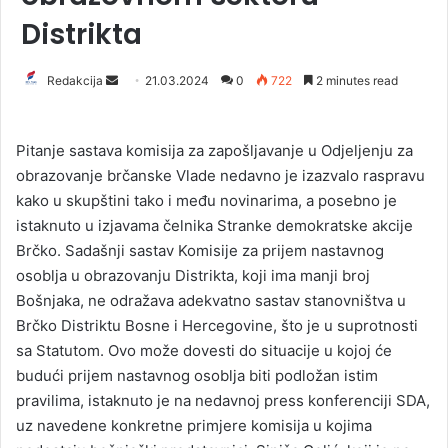
Distrikta
Redakcija
S
21.03.2024
0
722
2 minutes read
e
n
Pitanje sastava komisija za zapošljavanje u Odjeljenju za
d
obrazovanje brčanske Vlade nedavno je izazvalo raspravu
a
kako u skupštini tako i među novinarima, a posebno je
n
istaknuto u izjavama čelnika Stranke demokratske akcije
e
Brčko. Sadašnji sastav Komisije za prijem nastavnog
m
a
osoblja u obrazovanju Distrikta, koji ima manji broj
i
Bošnjaka, ne odražava adekvatno sastav stanovništva u
l
Brčko Distriktu Bosne i Hercegovine, što je u suprotnosti
sa Statutom. Ovo može dovesti do situacije u kojoj će
budući prijem nastavnog osoblja biti podložan istim
pravilima, istaknuto je na nedavnoj press konferenciji SDA,
uz navedene konkretne primjere komisija u kojima