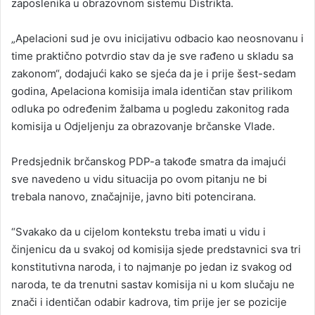
zaposlenika u obrazovnom sistemu Distrikta.
„Apelacioni sud je ovu inicijativu odbacio kao neosnovanu i
time praktično potvrdio stav da je sve rađeno u skladu sa
zakonom“, dodajući kako se sjeća da je i prije šest-sedam
godina, Apelaciona komisija imala identičan stav prilikom
odluka po određenim žalbama u pogledu zakonitog rada
komisija u Odjeljenju za obrazovanje brčanske Vlade.
Predsjednik brčanskog PDP-a takođe smatra da imajući
sve navedeno u vidu situacija po ovom pitanju ne bi
trebala nanovo, značajnije, javno biti potencirana.
“Svakako da u cijelom kontekstu treba imati u vidu i
činjenicu da u svakoj od komisija sjede predstavnici sva tri
konstitutivna naroda, i to najmanje po jedan iz svakog od
naroda, te da trenutni sastav komisija ni u kom slučaju ne
znači i identičan odabir kadrova, tim prije jer se pozicije