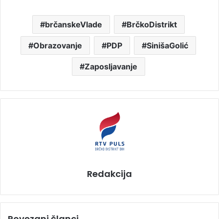
brčanskeVlade
BrčkoDistrikt
Obrazovanje
PDP
SinišaGolić
Zaposljavanje
Redakcija
Povezani članci