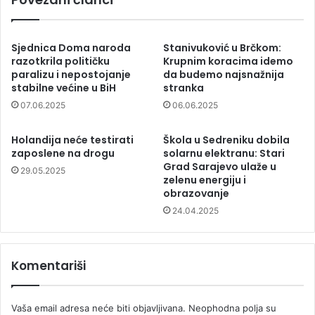
Sjednica Doma naroda
Stanivuković u Brčkom:
razotkrila političku
Krupnim koracima idemo
paralizu i nepostojanje
da budemo najsnažnija
stabilne većine u BiH
stranka
07.06.2025
06.06.2025
Holandija neće testirati
Škola u Sedreniku dobila
zaposlene na drogu
solarnu elektranu: Stari
Grad Sarajevo ulaže u
29.05.2025
zelenu energiju i
obrazovanje
24.04.2025
Komentariši
Vaša email adresa neće biti objavljivana.
Neophodna polja su