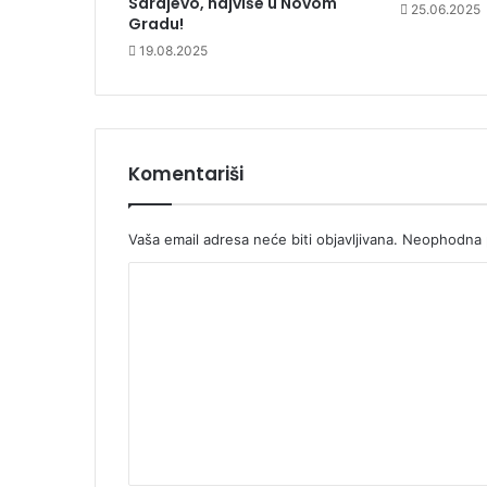
Sarajevo, najviše u Novom
25.06.2025
Gradu!
19.08.2025
Komentariši
Vaša email adresa neće biti objavljivana.
Neophodna p
K
o
m
e
n
t
a