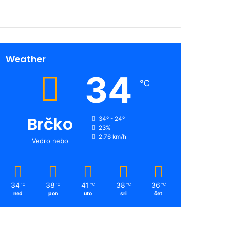
Weather
34
℃
Brčko
34º - 24º
23%
2.76 km/h
Vedro nebo
34
38
41
38
36
℃
℃
℃
℃
℃
ned
pon
uto
sri
čet