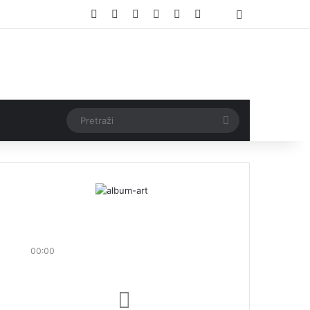
Facebook
X
Pinterest
YouTube
Instagram
TikTok
Threads
Log In
Pretraži
00:00