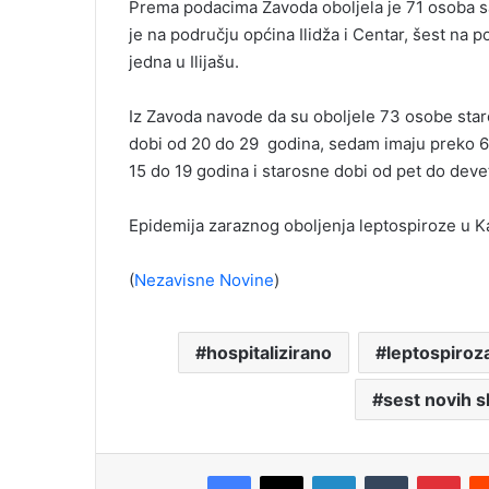
Prema podacima Zavoda oboljela je 71 osoba s
je na području općina Ilidža i Centar, šest na
jedna u Ilijašu.
Iz Zavoda navode da su oboljele 73 osobe sta
dobi od 20 do 29 godina, sedam imaju preko 66
15 do 19 godina i starosne dobi od pet do deve
Epidemija zaraznog oboljenja leptospiroze u K
(
Nezavisne Novine
)
hospitalizirano
leptospiroz
sest novih s
Facebook
X
LinkedIn
Tumblr
Pinterest