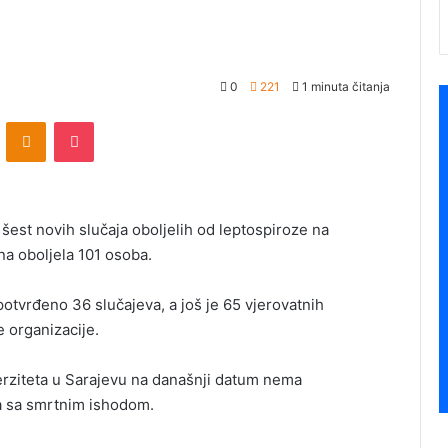
0
221
1 minuta čitanja
ontakte
Odnoklassniki
Pocket
šest novih slučaja oboljelih od leptospiroze na
na oboljela 101 osoba.
potvrđeno 36 slučajeva, a još je 65 vjerovatnih
e organizacije.
erziteta u Sarajevu na današnji datum nema
va sa smrtnim ishodom.