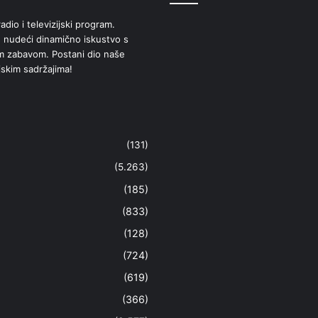
adio i televizijski program.
 nudeći dinamično iskustvo s
om zabavom. Postani dio naše
jskim sadržajima!
(131)
(5.263)
(185)
(833)
(128)
(724)
(619)
(366)