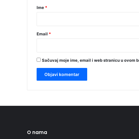
r
Ime
*
*
Email
*
Sačuvaj moje ime, email i web stranicu u ovom 
O nama