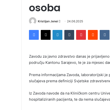
osoba
Kristijan Jenei
S
24.06.2025
e
Facebook
X
LinkedIn
Tumblr
Pinterest
Reddit
VK
n
d
a
n
Zavodu za javno zdravstvo danas je prijavljeno 
e
području Kantonu Sarajevo, te je za mjesec da
m
a
i
Prema informacijama Zavoda, laboratorijski je 
l
slučajeva prema definiciji Svjetske zdravstven
Iz Zavoda navode da na Kliničkom centru Univ
hospitaliziranih pacijenta, te da nema slučaje