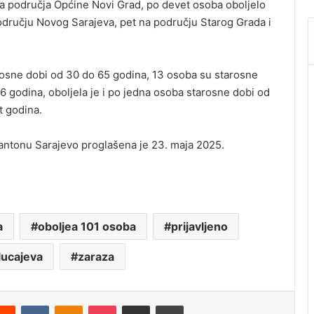
a područja Općine Novi Grad, po devet osoba oboljelo
 području Novog Sarajeva, pet na području Starog Grada i
rosne dobi od 30 do 65 godina, 13 osoba su starosne
 godina, oboljela je i po jedna osoba starosne dobi od
t godina.
antonu Sarajevo proglašena je 23. maja 2025.
a
oboljea 101 osoba
prijavljeno
lucajeva
zaraza
Reddit
VKontakte
Odnoklassniki
Pocket
Podijeli putem Emaila
Štampaj