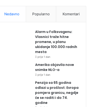
Nedavno
Popularno
Komentari
Alarm u Folksvagenu:
Vlasnici traže hitne
promene, u planu
ukidanje 100.000 radnih
mesta
prije 1 dan
Amerika objavila nove
snimke NLO-a
prije 1 dan
Penzija sa 65 godina
odlazi u prošlost: Evropa
pomjera granicu, negdje
će se raditi i do 74.
godine