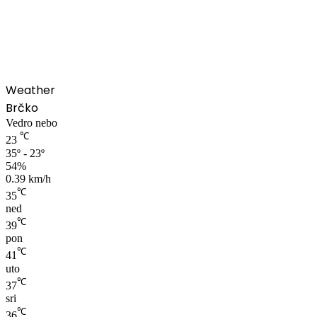
00:00
Weather
Brčko
Vedro nebo
℃
23
35º - 23º
54%
0.39 km/h
℃
35
ned
℃
39
pon
℃
41
uto
℃
37
sri
℃
36