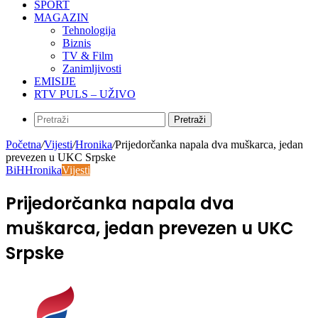
SPORT
MAGAZIN
Tehnologija
Biznis
TV & Film
Zanimljivosti
EMISIJE
RTV PULS – UŽIVO
Pretraži
Početna
/
Vijesti
/
Hronika
/
Prijedorčanka napala dva muškarca, jedan
prevezen u UKC Srpske
BiH
Hronika
Vijesti
Prijedorčanka napala dva
muškarca, jedan prevezen u UKC
Srpske