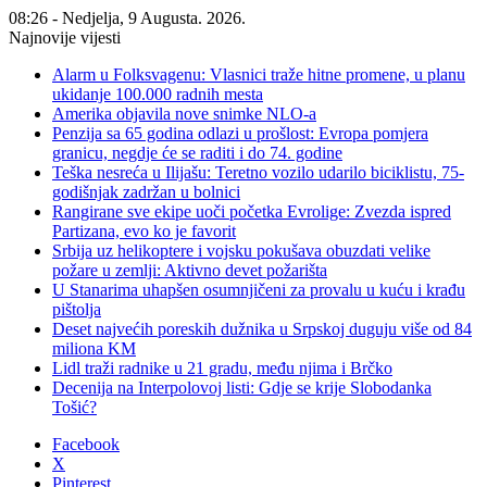
08:26 - Nedjelja, 9 Augusta. 2026.
Najnovije vijesti
Alarm u Folksvagenu: Vlasnici traže hitne promene, u planu
ukidanje 100.000 radnih mesta
Amerika objavila nove snimke NLO-a
Penzija sa 65 godina odlazi u prošlost: Evropa pomjera
granicu, negdje će se raditi i do 74. godine
Teška nesreća u Ilijašu: Teretno vozilo udarilo biciklistu, 75-
godišnjak zadržan u bolnici
Rangirane sve ekipe uoči početka Evrolige: Zvezda ispred
Partizana, evo ko je favorit
Srbija uz helikoptere i vojsku pokušava obuzdati velike
požare u zemlji: Aktivno devet požarišta
U Stanarima uhapšen osumnjičeni za provalu u kuću i krađu
pištolja
Deset najvećih poreskih dužnika u Srpskoj duguju više od 84
miliona KM
Lidl traži radnike u 21 gradu, među njima i Brčko
Decenija na Interpolovoj listi: Gdje se krije Slobodanka
Tošić?
Facebook
X
Pinterest