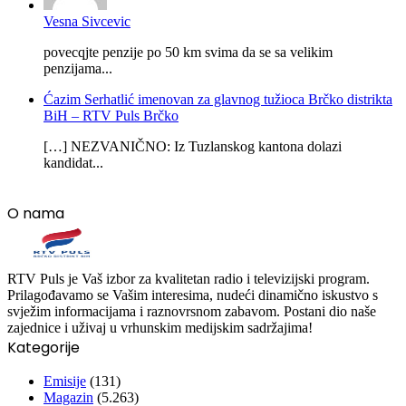
Vesna Sivcevic
povecqjte penzije po 50 km svima da se sa velikim
penzijama...
Ćazim Serhatlić imenovan za glavnog tužioca Brčko distrikta
BiH – RTV Puls Brčko
[…] NEZVANIČNO: Iz Tuzlanskog kantona dolazi
kandidat...
O nama
RTV Puls je Vaš izbor za kvalitetan radio i televizijski program.
Prilagođavamo se Vašim interesima, nudeći dinamično iskustvo s
svježim informacijama i raznovrsnom zabavom. Postani dio naše
zajednice i uživaj u vrhunskim medijskim sadržajima!
Kategorije
Emisije
(131)
Magazin
(5.263)