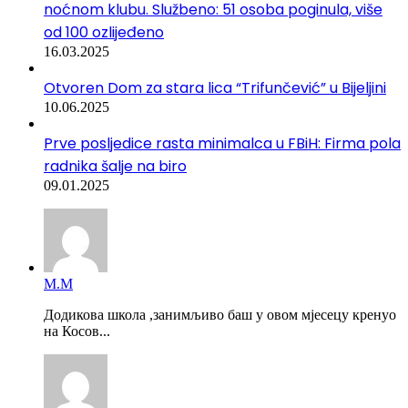
noćnom klubu. Službeno: 51 osoba poginula, više
od 100 ozlijeđeno
16.03.2025
Otvoren Dom za stara lica “Trifunčević” u Bijeljini
10.06.2025
Prve posljedice rasta minimalca u FBiH: Firma pola
radnika šalje na biro
09.01.2025
М.М
Додикова школа ,занимљиво баш у овом мјесецу кренуо
на Косов...