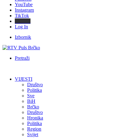
YouTube
Instagram
TikTok
Threads
Log In
Izbornik
Pretraži
VIJESTI
Društvo
Politika
Sve
BiH
Brčko
Društvo
Hronika
Politika
Region
Svijet