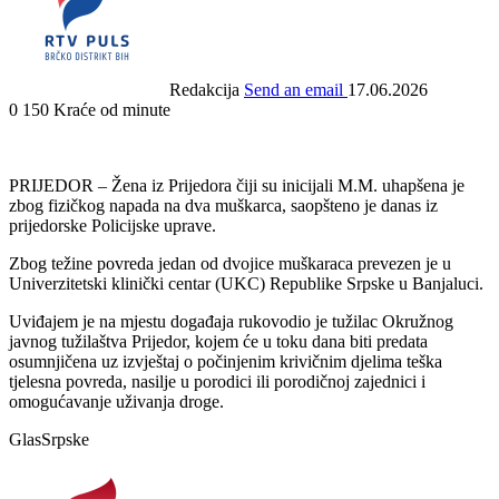
Redakcija
Send an email
17.06.2026
0
150
Kraće od minute
PRIJEDOR – Žena iz Prijedora čiji su inicijali M.M. uhapšena je
zbog fizičkog napada na dva muškarca, saopšteno je danas iz
prijedorske Policijske uprave.
Zbog težine povreda jedan od dvojice muškaraca prevezen je u
Univerzitetski klinički centar (UKC) Republike Srpske u Banjaluci.
Uviđajem je na mjestu događaja rukovodio je tužilac Okružnog
javnog tužilaštva Prijedor, kojem će u toku dana biti predata
osumnjičena uz izvještaj o počinjenim krivičnim djelima teška
tjelesna povreda, nasilje u porodici ili porodičnoj zajednici i
omogućavanje uživanja droge.
GlasSrpske