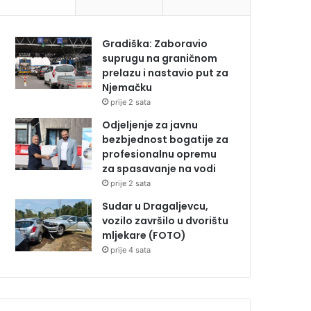
Gradiška: Zaboravio
suprugu na graničnom
prelazu i nastavio put za
Njemačku
prije 2 sata
Odjeljenje za javnu
bezbjednost bogatije za
profesionalnu opremu
za spasavanje na vodi
prije 2 sata
Sudar u Dragaljevcu,
vozilo završilo u dvorištu
mljekare (FOTO)
prije 4 sata