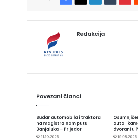
Redakcija
Povezani članci
Sudar automobila i traktora
Osumnjičen
na magistralnom putu
auta i kam
Banjaluka – Prijedor
dvorani u 
21.10.2025
19.08.2025