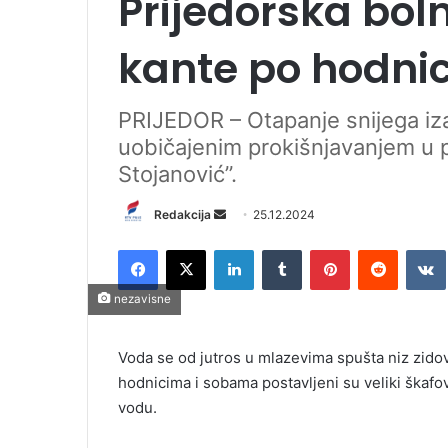
Prijedorska bol
kante po hodni
PRIJEDOR – Otapanje snijega iz
uobičajenim prokišnjavanjem u p
Stojanović”.
Redakcija
S
25.12.2024
e
Facebook
X
LinkedIn
Tumblr
Pinterest
Reddit
VK
n
d
nezavisne
a
n
Voda se od jutros u mlazevima spušta niz zidove
e
hodnicima i sobama postavljeni su veliki škafov
m
vodu.
a
i