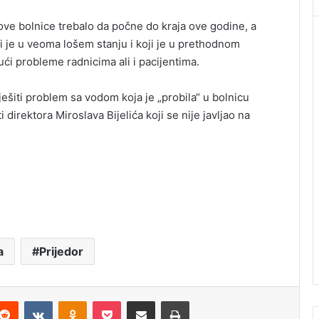
a ove bolnice trebalo da počne do kraja ove godine, a
i je u veoma lošem stanju i koji je u prethodnom
ći probleme radnicima ali i pacijentima.
iješiti problem sa vodom koja je „probila“ u bolnicu
direktora Miroslava Bijelića koji se nije javljao na
a
Prijedor
Reddit
VKontakte
Odnoklassniki
Pocket
Podijeli putem Emaila
Štampaj