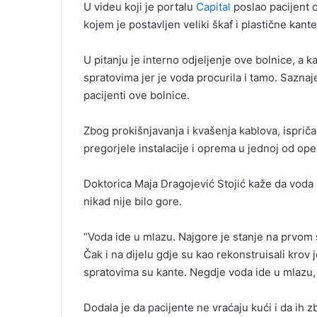
l
U videu koji je portalu
Capital
poslao pacijent o
kojem je postavljen veliki škaf i plastične kant
U pitanju je interno odjeljenje ove bolnice, a ka
spratovima jer je voda procurila i tamo. Saznaj
pacijenti ove bolnice.
Zbog prokišnjavanja i kvašenja kablova, ispriča
pregorjele instalacije i oprema u jednoj od ope
Doktorica Maja Dragojević Stojić kaže da voda ni
nikad nije bilo gore.
“Voda ide u mlazu. Najgore je stanje na prvom 
Čak i na dijelu gdje su kao rekonstruisali krov 
spratovima su kante. Negdje voda ide u mlazu, a
Dodala je da pacijente ne vraćaju kući i da ih