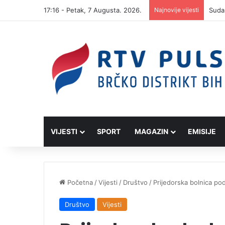
17:16 - Petak, 7 Augusta. 2026.
Najnovije vijesti
VIJESTI
SPORT
MAGAZIN
EMISIJE
Početna
/
Vijesti
/
Društvo
/
Prijedorska bolnica p
Društvo
Vijesti