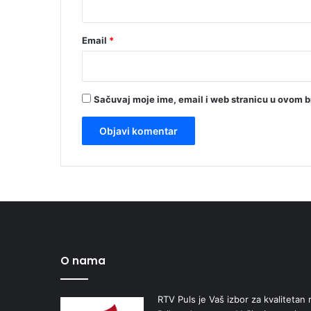
Email
*
Sačuvaj moje ime, email i web stranicu u ovom 
O nama
RTV Puls je Vaš izbor za kvalitetan r