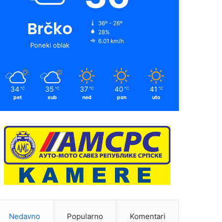
Brčko
36º - 26º
28%
6.01 km/h
Poneki oblak
34
35
37
40
41
℃
℃
℃
℃
℃
pet
sub
ned
pon
uto
Nedavno
Popularno
Komentari