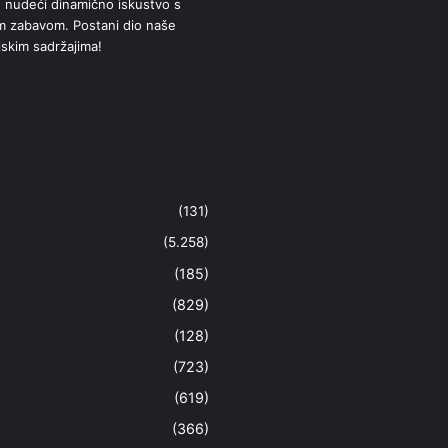
 nudeći dinamično iskustvo s
om zabavom. Postani dio naše
jskim sadržajima!
(131)
(5.258)
(185)
(829)
(128)
(723)
(619)
(366)