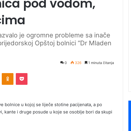
nica pod vodom,
cima
azvalo je ogromne probleme sa inače
rijedorskoj Opštoj bolnici “Dr Mladen
0
326
1 minuta čitanja
ontakte
Odnoklassniki
Pocket
 bolnice u kojoj se liječe stotine pacijenata, a po
i, kante i druge posude u koje se osoblje bori da skupi