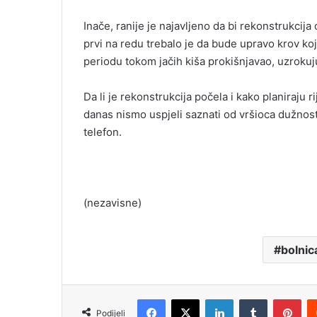
Inače, ranije je najavljeno da bi rekonstrukcij
prvi na redu trebalo je da bude upravo krov koj
periodu tokom jačih kiša prokišnjavao, uzrokuju
Da li je rekonstrukcija počela i kako planiraju r
danas nismo uspjeli saznati od vršioca dužnosti 
telefon.
(nezavisne)
bolnic
Facebook
X
LinkedIn
Tumblr
Pinterest
Podijeli