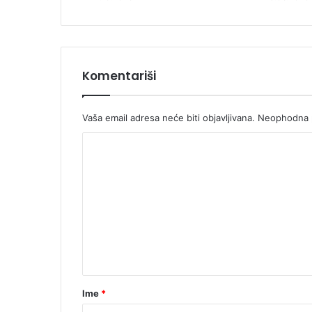
Komentariši
Vaša email adresa neće biti objavljivana.
Neophodna p
K
o
m
e
n
t
a
r
Ime
*
*