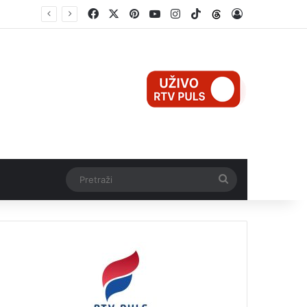
Facebook
X
Pinterest
YouTube
Instagram
TikTok
Threads
Log In
Mali Aleksej iz Teslića, prijevremeno rođena beba, dobio životnu bitku na UKC-u Srpske
Pretraži