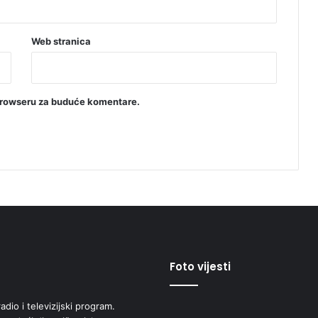
Web stranica
browseru za buduće komentare.
Foto vijesti
adio i televizijski program.