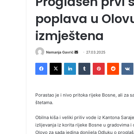
Proglašen prvi
poplava u Olovu
izmještena
Nemanja Gavrić
S
27.03.2025
e
Facebook
X
LinkedIn
Tumblr
Pinterest
Reddit
VK
n
d
a
n
Porastao je i nivo pritoka rijeke Bosne, ali za
e
štetama.
m
a
i
Obilna kiša i veliki priliv vode iz Kantona Sar
l
izlijevanja iz korita rijeke Bosne u gradovima
Olovo za sada jedina donijela Odluku o progla