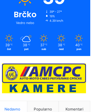
Brčko
39º - 27º
19%
4.39 km/h
Vedro nebo
39
38
37
38
40
℃
℃
℃
℃
℃
čet
pet
sub
ned
pon
Nedavno
Popularno
Komentari