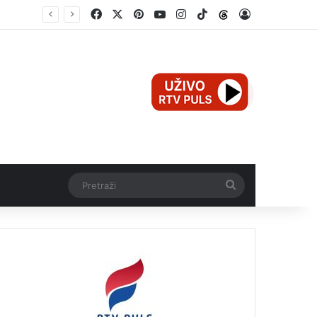
Facebook
X
Pinterest
YouTube
Instagram
TikTok
Threads
Log In
2.000 KM
Pretraži