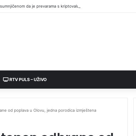
sumnjičenom da je prevarama s kriptovalutama oštetio dvije žene za 4
RTV PULS – UŽIVO
ane od poplava u Olovu, jedna porodica izmještena