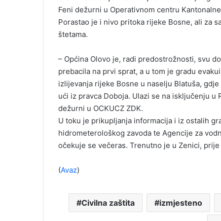
Feni dežurni u Operativnom centru Kantonalne 
Porastao je i nivo pritoka rijeke Bosne, ali za
štetama.
– Općina Olovo je, radi predostrožnosti, svu d
prebacila na prvi sprat, a u tom je gradu evakui
izlijevanja rijeke Bosne u naselju Blatuša, gd
ući iz pravca Doboja. Ulazi se na isključenju 
dežurni u OCKUCZ ZDK.
U toku je prikupljanja informacija i iz ostalih 
hidrometerološkog zavoda te Agencije za vodn
očekuje se večeras. Trenutno je u Zenici, prije 
(
Avaz
)
Civilna zaštita
izmjesteno