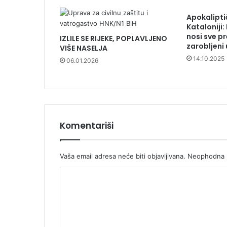
Apokalipti
Kataloniji
nosi sve p
IZLILE SE RIJEKE, POPLAVLJENO
zarobljeni
VIŠE NASELJA
14.10.2025
06.01.2026
Komentariši
Vaša email adresa neće biti objavljivana.
Neophodna p
K
o
m
e