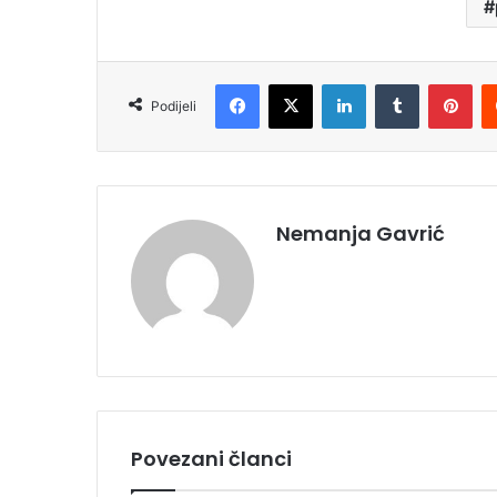
Facebook
X
LinkedIn
Tumblr
Pinterest
Podijeli
Nemanja Gavrić
Povezani članci