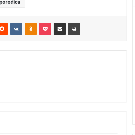
porodica
Reddit
VKontakte
Odnoklassniki
Pocket
Podijeli putem Emaila
Štampaj