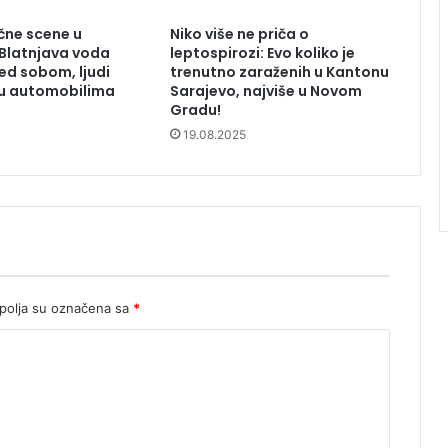
čne scene u
Niko više ne priča o
: Blatnjava voda
leptospirozi: Evo koliko je
red sobom, ljudi
trenutno zaraženih u Kantonu
 u automobilima
Sarajevo, najviše u Novom
Gradu!
19.08.2025
olja su označena sa
*