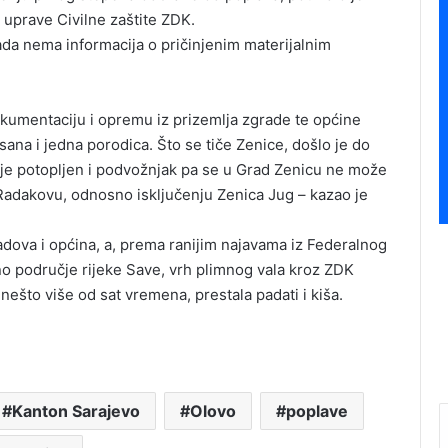
uprave Civilne zaštite ZDK.
 sada nema informacija o pričinjenim materijalnim
okumentaciju i opremu iz prizemlja zgrade te općine
sana i jedna porodica. Što se tiče Zenice, došlo je do
je je potopljen i podvožnjak pa se u Grad Zenicu ne može
u Radakovu, odnosno isključenju Zenica Jug – kazao je
gradova i općina, a, prema ranijim najavama iz Federalnog
o područje rijeke Save, vrh plimnog vala kroz ZDK
nešto više od sat vremena, prestala padati i kiša.
Kanton Sarajevo
Olovo
poplave