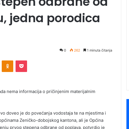
 stepen odbrane od
, jedna porodica
0
262
1 minuta čitanja
ontakte
Odnoklassniki
Pocket
 sada nema informacija o pričinjenim materijalnim
ajevo doveo je do povećanja vodostaja te na mjestima i
 i općinama Zeničko-dobojskog kantona, ali je Općina
šenju prvog stepena odbrane od poplava, potvrdio je