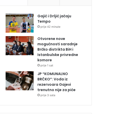
Gajić i Drljić jačaju
Tempo
prije 42 minute
Otvorene nove
mogućnosti saradnje
Brčko distrikta BiH i
Istanbulske privredne
komore
prije 1 sat
JP “KOMUNALNO
BRČKO”: Voda iz
rezervoara Gajevi
trenutno nije za piće
prije 3 sata