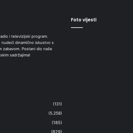
Foto vijesti
adio i televizijski program.
 nudeći dinamično iskustvo s
om zabavom. Postani dio naše
jskim sadržajima!
(131)
(5.258)
(185)
(829)