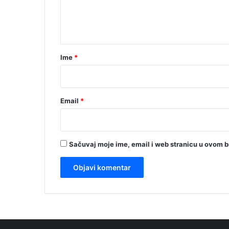
n
t
a
r
Ime
*
*
Email
*
Sačuvaj moje ime, email i web stranicu u ovom 