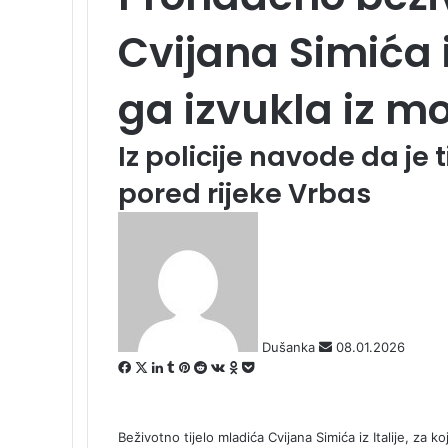
Cvijana Simića iz
ga izvukla iz m
Iz policije navode da je
pored rijeke Vrbas
S
e
n
d
a
n
Dušanka
08.01.2026
e
F
X
L
T
P
R
V
O
P
m
a
i
u
i
e
K
d
o
a
c
n
m
n
d
o
n
c
i
e
k
b
t
d
n
o
k
l
Beživotno tijelo mladića Cvijana Simića iz Italije, za 