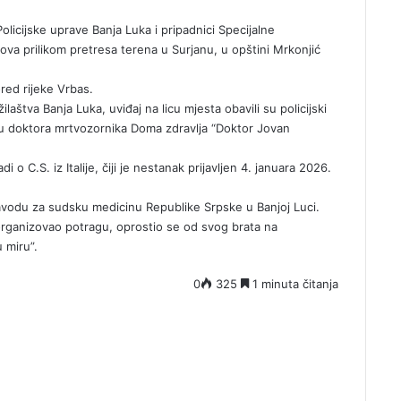
Policijske uprave Banja Luka i pripadnici Specijalne
lova prilikom pretresa terena u Surjanu, u opštini Mrkonjić
ored rijeke Vrbas.
štva Banja Luka, uviđaj na licu mjesta obavili su policijski
tvu doktora mrtvozornika Doma zdravlja “Doktor Jovan
 o C.S. iz Italije, čiji je nestanak prijavljen 4. januara 2026.
 Zavodu za sudsku medicinu Republike Srpske u Banjoj Luci.
 organizovao potragu, oprostio se od svog brata na
 miru”.
0
325
1 minuta čitanja