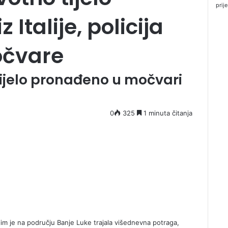
prije
 Italije, policija
očvare
 tijelo pronađeno u močvari
0
325
1 minuta čitanja
kojim je na području Banje Luke trajala višednevna potraga,