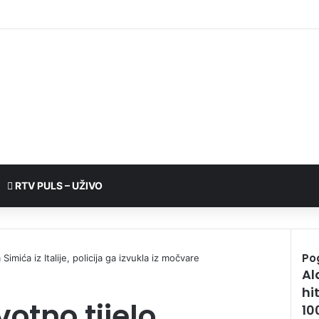
RTV PULS – UŽIVO
Po
imića iz Italije, policija ga izvukla iz močvare
Al
hi
otno tijelo
10