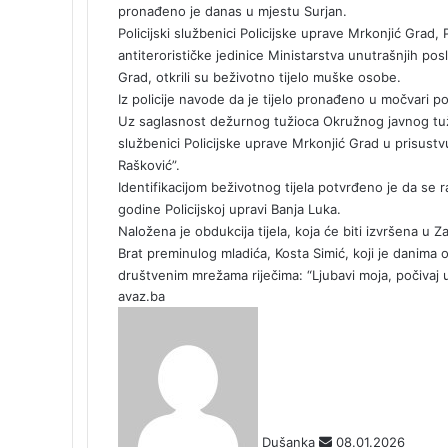
b
e
l
e
i
t
k
e
pronađeno je danas u mjestu Surjan.
o
d
r
r
t
a
l
t
Policijski službenici Policijske uprave Mrkonjić Grad, 
o
I
e
k
a
antiterorističke jedinice Ministarstva unutrašnjih pos
k
n
s
t
s
Grad, otkrili su beživotno tijelo muške osobe.
t
e
s
Iz policije navode da je tijelo pronađeno u močvari p
n
Uz saglasnost dežurnog tužioca Okružnog javnog tužila
i
službenici Policijske uprave Mrkonjić Grad u prisus
k
Rašković”.
i
Identifikacijom beživotnog tijela potvrđeno je da se radi
godine Policijskoj upravi Banja Luka.
Naložena je obdukcija tijela, koja će biti izvršena u
Brat preminulog mladića, Kosta Simić, koji je danima
društvenim mrežama riječima: “Ljubavi moja, počivaj u
avaz.ba
S
e
n
d
a
n
Dušanka
08.01.2026
e