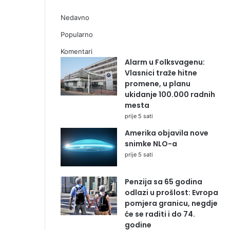
Nedavno
Popularno
Komentari
Alarm u Folksvagenu:
Vlasnici traže hitne
promene, u planu
ukidanje 100.000 radnih
mesta
prije 5 sati
Amerika objavila nove
snimke NLO-a
prije 5 sati
Penzija sa 65 godina
odlazi u prošlost: Evropa
pomjera granicu, negdje
će se raditi i do 74.
godine