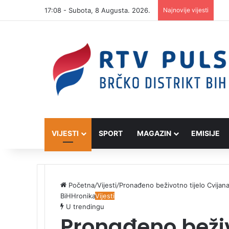
17:08 - Subota, 8 Augusta. 2026.
Najnovije vijesti
VIJESTI
SPORT
MAGAZIN
EMISIJE
Početna
/
Vijesti
/
Pronađeno beživotno tijelo Cvijana S
BiH
Hronika
Vijesti
U trendingu
Pronađeno beživ