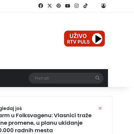
Facebook
X
Pinterest
YouTube
Instagram
TikTok
Log In
Threads
Pretraži
gledaj još
C
l
arm u Folksvagenu: Vlasnici traže
o
tne promene, u planu ukidanje
s
0.000 radnih mesta
e