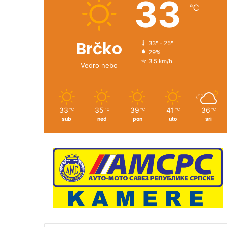
33
℃
Brčko
33º - 25º
29%
3.5 km/h
Vedro nebo
33
35
39
41
36
℃
℃
℃
℃
℃
sub
ned
pon
uto
sri