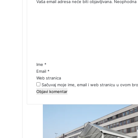
Vaša email adresa neće biti objavljivana.
Neophodna p
K
o
m
e
n
t
a
r
*
Ime
*
Email
*
Web stranica
Sačuvaj moje ime, email i web stranicu u ovom b