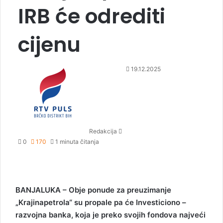
IRB će odrediti
cijenu
S
19.12.2025
e
n
d
a
n
Redakcija
e
0
170
1 minuta čitanja
m
a
i
l
BANJALUKA – Obje ponude za preuzimanje
„Krajinapetrola“ su propale pa će Investiciono –
razvojna banka, koja je preko svojih fondova najveći