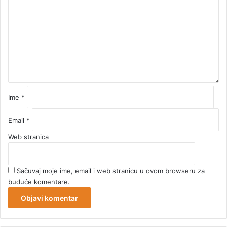
m
e
n
t
a
r
*
Ime
*
Email
*
Web stranica
Sačuvaj moje ime, email i web stranicu u ovom browseru za
buduće komentare.