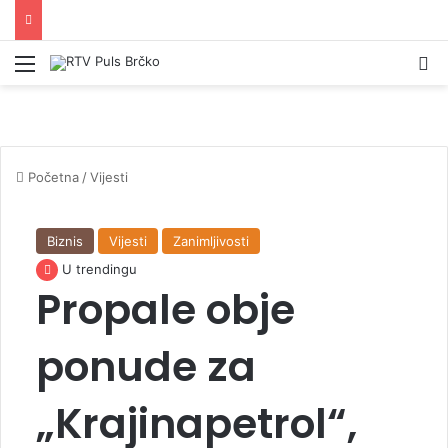
Izbornik
Pr
Početna
/
Vijesti
Biznis
Vijesti
Zanimljivosti
U trendingu
Propale obje
ponude za
„Krajinapetrol“,