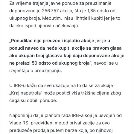
Za vrijeme trajanja javne ponude za preuzimanje
deponovano je 256.757 akcija, što je 1,85 odsto od
ukupnog broja. Međutim, nisu ihhtjeli kupiti jer je to
daleko ispod njihovih očekivanja.
„
Ponudilac nije preuzeo i isplatio akcije jer je u
ponudi naveo da neće kupiti akcije sa pravom glasa
ako ukupan broj glasova koji daju deponovane akcije
ne prelazi 50 odsto od ukupnog broja
“, navodi se u
izvještaju o preuzimanju.
U IRB-u kažu da sve ukazuje na to da se za akcije
„Krajinapetrola“ može postići viša tržišna cijena zbog
čega su odbili ponude.
Napominju da je planom rada IRB-a koji je usvojen od
Vlade RS, predviđeni metod privatizacije za ovo
preduzeće prodaja putem berze koja, po njihovoj