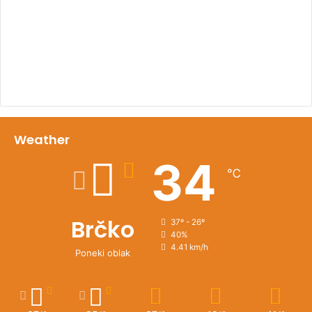
00:00
Weather
34
℃
Brčko
37º - 26º
40%
4.41 km/h
Poneki oblak