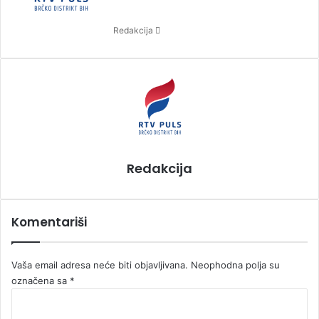
a
n
Redakcija
e
m
a
i
l
Redakcija
Komentariši
Vaša email adresa neće biti objavljivana.
Neophodna polja su
označena sa
*
K
o