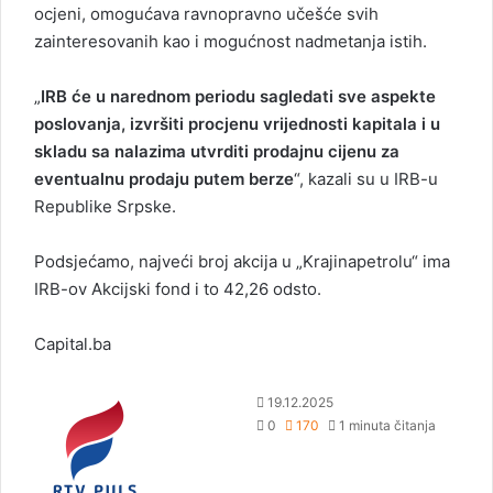
ocjeni, omogućava ravnopravno učešće svih
zainteresovanih kao i mogućnost nadmetanja istih.
„
IRB će u narednom periodu sagledati sve aspekte
poslovanja, izvršiti procjenu vrijednosti kapitala i u
skladu sa nalazima utvrditi prodajnu cijenu za
eventualnu prodaju putem berze
“, kazali su u IRB-u
Republike Srpske.
Podsjećamo, najveći broj akcija u „Krajinapetrolu“ ima
IRB-ov Akcijski fond i to 42,26 odsto.
Capital.ba
S
19.12.2025
e
0
170
1 minuta čitanja
n
d