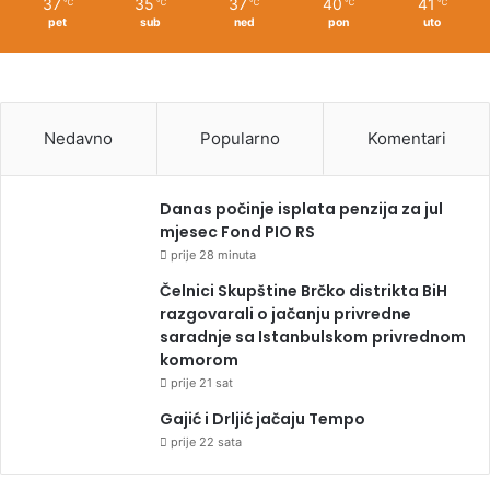
37
35
37
40
41
℃
℃
℃
℃
℃
pet
sub
ned
pon
uto
Nedavno
Popularno
Komentari
Danas počinje isplata penzija za jul
mjesec Fond PIO RS
prije 28 minuta
Čelnici Skupštine Brčko distrikta BiH
razgovarali o jačanju privredne
saradnje sa Istanbulskom privrednom
komorom
prije 21 sat
Gajić i Drljić jačaju Tempo
prije 22 sata