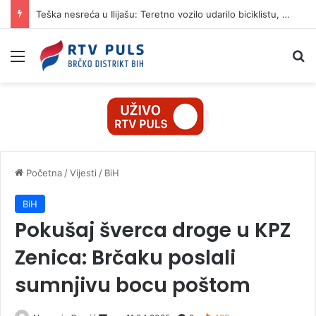
Teška nesreća u Ilijašu: Teretno vozilo udarilo biciklistu, 75-godišnjak zadržan u bolnici
Izbornik
Pr
Početna
/
Vijesti
/
BiH
BiH
Pokušaj šverca droge u KPZ
Zenica: Brčaku poslali
sumnjivu bocu poštom