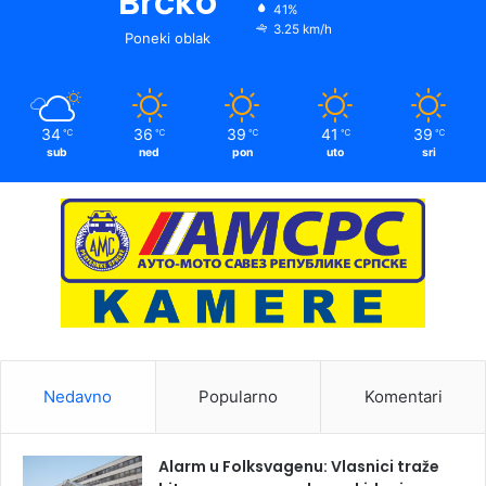
Brčko
41%
3.25 km/h
Poneki oblak
34
36
39
41
39
℃
℃
℃
℃
℃
sub
ned
pon
uto
sri
Nedavno
Popularno
Komentari
Alarm u Folksvagenu: Vlasnici traže