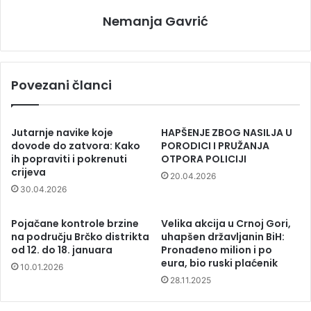
Nemanja Gavrić
Povezani članci
Jutarnje navike koje
HAPŠENJE ZBOG NASILJA U
dovode do zatvora: Kako
PORODICI I PRUŽANJA
ih popraviti i pokrenuti
OTPORA POLICIJI
crijeva
20.04.2026
30.04.2026
Pojačane kontrole brzine
Velika akcija u Crnoj Gori,
na području Brčko distrikta
uhapšen državljanin BiH:
od 12. do 18. januara
Pronađeno milion i po
eura, bio ruski plaćenik
10.01.2026
28.11.2025