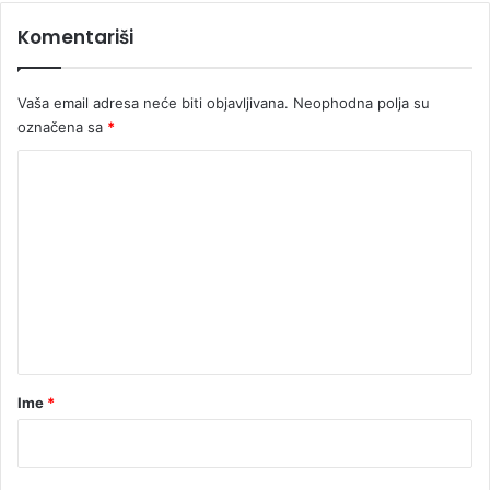
Komentariši
Vaša email adresa neće biti objavljivana.
Neophodna polja su
označena sa
*
K
o
m
e
n
t
a
r
Ime
*
*