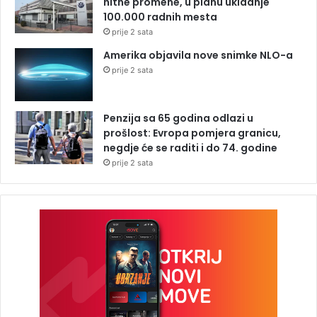
hitne promene, u planu ukidanje
100.000 radnih mesta
prije 2 sata
Amerika objavila nove snimke NLO-a
prije 2 sata
Penzija sa 65 godina odlazi u
prošlost: Evropa pomjera granicu,
negdje će se raditi i do 74. godine
prije 2 sata