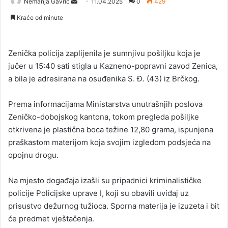
Nemanja Gavrić
S
11.04.2025
0
429
e
Kraće od minute
n
d
a
Zenička policija zaplijenila je sumnjivu pošiljku koja je
n
jučer u 15:40 sati stigla u Kazneno-popravni zavod Zenica,
e
a bila je adresirana na osuđenika S. Đ. (43) iz Brčkog.
m
a
Prema informacijama Ministarstva unutrašnjih poslova
i
Zeničko-dobojskog kantona, tokom pregleda pošiljke
l
otkrivena je plastična boca težine 12,80 grama, ispunjena
praškastom materijom koja svojim izgledom podsjeća na
opojnu drogu.
Na mjesto događaja izašli su pripadnici kriminalističke
policije Policijske uprave I, koji su obavili uviđaj uz
prisustvo dežurnog tužioca. Sporna materija je izuzeta i bit
će predmet vještačenja.