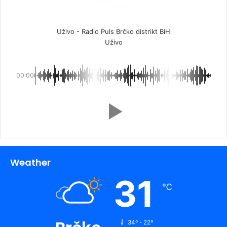
Uživo - Radio Puls Brčko distrikt BiH
Uživo
00:00
Weather
31
℃
34º - 22º