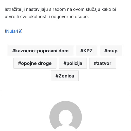
Istražitelji nastavljaju s radom na ovom slučaju kako bi
utvrdili sve okolnosti i odgovorne osobe.
(
Nula49
)
kazneno-popravni dom
KPZ
mup
opojne droge
policija
zatvor
Zenica