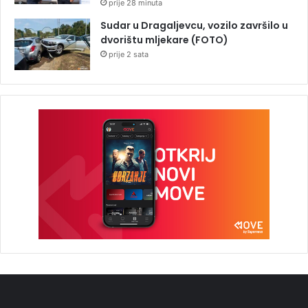
prije 28 minuta
Sudar u Dragaljevcu, vozilo završilo u
dvorištu mljekare (FOTO)
prije 2 sata