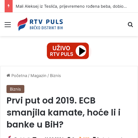
Mali Aleksej iz Teslića, prijevremeno rođena beba, dobio životnu bitku na UKC-u Srpske
Izbornik
Pr
Početna
/
Magazin
/
Biznis
Biznis
Prvi put od 2019. ECB
smanjila kamate, hoće li i
banke u BiH?