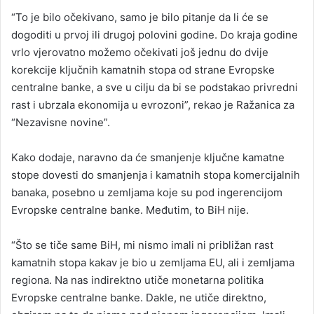
“To je bilo očekivano, samo je bilo pitanje da li će se
dogoditi u prvoj ili drugoj polovini godine. Do kraja godine
vrlo vjerovatno možemo očekivati još jednu do dvije
korekcije ključnih kamatnih stopa od strane Evropske
centralne banke, a sve u cilju da bi se podstakao privredni
rast i ubrzala ekonomija u evrozoni”, rekao je Ražanica za
“Nezavisne novine”.
Kako dodaje, naravno da će smanjenje ključne kamatne
stope dovesti do smanjenja i kamatnih stopa komercijalnih
banaka, posebno u zemljama koje su pod ingerencijom
Evropske centralne banke. Međutim, to BiH nije.
“Što se tiče same BiH, mi nismo imali ni približan rast
kamatnih stopa kakav je bio u zemljama EU, ali i zemljama
regiona. Na nas indirektno utiče monetarna politika
Evropske centralne banke. Dakle, ne utiče direktno,