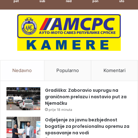
pet
sub
ned
pon
uto
Nedavno
Popularno
Komentari
Gradiška: Zaboravio suprugu na
graničnom prelazu i nastavio put za
Njemačku
prije 18 minuta
Odjeljenje za javnu bezbjednost
bogatije za profesionalnu opremu za
spasavanje na vodi