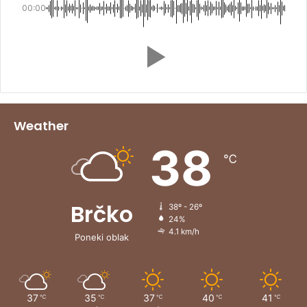
00:00
Weather
38
℃
Brčko
38º - 26º
24%
4.1 km/h
Poneki oblak
37
35
37
40
41
℃
℃
℃
℃
℃