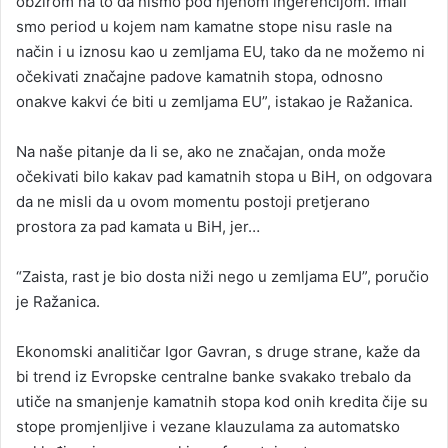
obzirom na to da nismo pod njenom ingerencijom. Imali
smo period u kojem nam kamatne stope nisu rasle na
način i u iznosu kao u zemljama EU, tako da ne možemo ni
očekivati značajne padove kamatnih stopa, odnosno
onakve kakvi će biti u zemljama EU”, istakao je Ražanica.
Na naše pitanje da li se, ako ne značajan, onda može
očekivati bilo kakav pad kamatnih stopa u BiH, on odgovara
da ne misli da u ovom momentu postoji pretjerano
prostora za pad kamata u BiH, jer…
“Zaista, rast je bio dosta niži nego u zemljama EU”, poručio
je Ražanica.
Ekonomski analitičar Igor Gavran, s druge strane, kaže da
bi trend iz Evropske centralne banke svakako trebalo da
utiče na smanjenje kamatnih stopa kod onih kredita čije su
stope promjenljive i vezane klauzulama za automatsko