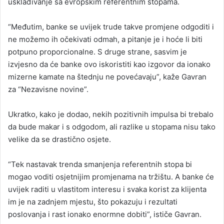
usklađivanje sa evropskim referentnim stopama.
“Međutim, banke se uvijek trude takve promjene odgoditi i
ne možemo ih očekivati odmah, a pitanje je i hoće li biti
potpuno proporcionalne. S druge strane, sasvim je
izvjesno da će banke ovo iskoristiti kao izgovor da ionako
mizerne kamate na štednju ne povećavaju”, kaže Gavran
za “Nezavisne novine”.
Ukratko, kako je dodao, nekih pozitivnih impulsa bi trebalo
da bude makar i s odgodom, ali razlike u stopama nisu tako
velike da se drastično osjete.
“Tek nastavak trenda smanjenja referentnih stopa bi
mogao voditi osjetnijim promjenama na tržištu. A banke će
uvijek raditi u vlastitom interesu i svaka korist za klijenta
im je na zadnjem mjestu, što pokazuju i rezultati
poslovanja i rast ionako enormne dobiti”, ističe Gavran.