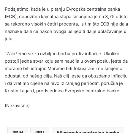
Podsjetimo, kada je u pitanju Evropska centralna banka
(ECB), depozitna kamatna stopa smanjena je na 3,75 odsto
sa rekordno visokih četiri procenta, s tim što ECB nije dala
naznake da li će nakon ovoga uslijediti dalje ublažavanje u
julu.
“Zalažemo se za ozbiljnu borbu protiv inflacije. Ukoliko
postoji jedna stvar koju sam naučila u ovom poslu, jeste da
moramo biti istrajni. Moramo biti fokusirani i ne smijemo
odustati od našeg cilja. Naš cilj jeste da obuzdamo inflaciju
i da vratimo cijene na nivo iz ranijeg perioda”, poručila je
Kristin Lagard, predsjednica Evropske centralne banke.
(Nezavisne)
BIH
EU
Evropska centralna banka