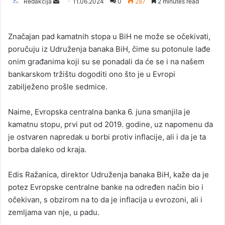
Redakcija
S
11.06.2024
0
287
2 minutes read
e
n
Značajan pad kamatnih stopa u BiH ne može se očekivati,
d
poručuju iz Udruženja banaka BiH, čime su potonule lađe
a
onim građanima koji su se ponadali da će se i na našem
n
bankarskom tržištu dogoditi ono što je u Evropi
e
zabilježeno prošle sedmice.
m
a
i
Naime, Evropska centralna banka 6. juna smanjila je
l
kamatnu stopu, prvi put od 2019. godine, uz napomenu da
je ostvaren napredak u borbi protiv inflacije, ali i da je ta
borba daleko od kraja.
Edis Ražanica, direktor Udruženja banaka BiH, kaže da je
potez Evropske centralne banke na određen način bio i
očekivan, s obzirom na to da je inflacija u evrozoni, ali i
zemljama van nje, u padu.