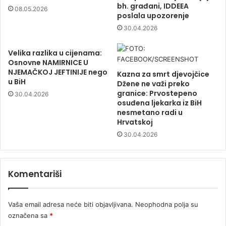
bh. građani, IDDEEA
08.05.2026
poslala upozorenje
30.04.2026
Velika razlika u cijenama:
Osnovne NAMIRNICE U
NJEMAČKOJ JEFTINIJE nego
Kazna za smrt djevojčice
u BiH
Džene ne važi preko
granice: Prvostepeno
30.04.2026
osuđena ljekarka iz BiH
nesmetano radi u
Hrvatskoj
30.04.2026
Komentariši
Vaša email adresa neće biti objavljivana.
Neophodna polja su
označena sa
*