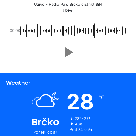
Uživo - Radio Puls Brčko distrikt BiH
Uživo
00:00
Weather
28
℃
Brčko
28º - 25º
43%
4.84 km/h
Poneki oblak