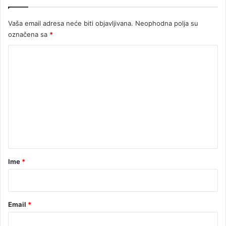
Vaša email adresa neće biti objavljivana.
Neophodna polja su
označena sa
*
K
o
m
e
n
t
a
r
Ime
*
*
Email
*