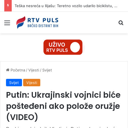
Teška nesreća u Ilijašu: Teretno vozilo udarilo biciklistu, 75-godišnjak zadržan u bolnici
Izbornik
Pr
Početna
/
Vijesti
/
Svijet
Svijet
Vijesti
Putin: Ukrajinski vojnici biće
pošteđeni ako polože oružje
(VIDEO)