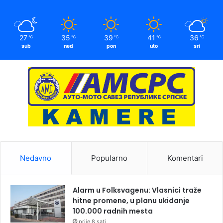
27
35
39
41
36
℃
℃
℃
℃
℃
sub
ned
pon
uto
sri
Nedavno
Popularno
Komentari
Alarm u Folksvagenu: Vlasnici traže
hitne promene, u planu ukidanje
100.000 radnih mesta
prije 8 sati