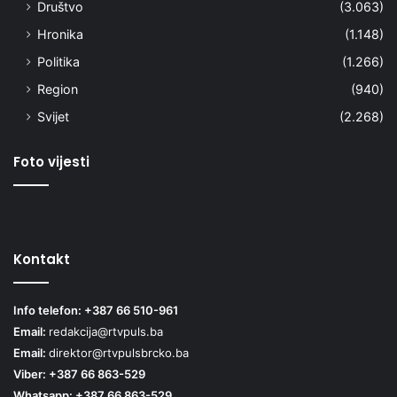
Društvo
(3.063)
Hronika
(1.148)
Politika
(1.266)
Region
(940)
Svijet
(2.268)
Foto vijesti
Kontakt
Info telefon: +387 66 510-961
Email:
redakcija@rtvpuls.ba
Email:
direktor@rtvpulsbrcko.ba
Viber: +387 66 863-529
Whatsapp: +387 66 863-529