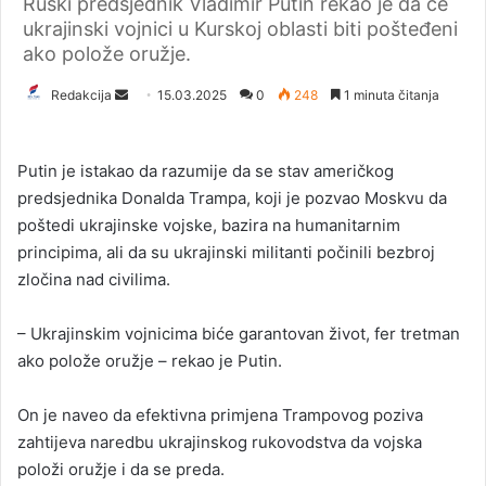
Ruski predsjednik Vladimir Putin rekao je da će
ukrajinski vojnici u Kurskoj oblasti biti pošteđeni
ako polože oružje.
Redakcija
S
15.03.2025
0
248
1 minuta čitanja
e
n
Putin je istakao da razumije da se stav američkog
d
predsjednika Donalda Trampa, koji je pozvao Moskvu da
a
poštedi ukrajinske vojske, bazira na humanitarnim
n
principima, ali da su ukrajinski militanti počinili bezbroj
e
zločina nad civilima.
m
a
i
– Ukrajinskim vojnicima biće garantovan život, fer tretman
l
ako polože oružje – rekao je Putin.
On je naveo da efektivna primjena Trampovog poziva
zahtijeva naredbu ukrajinskog rukovodstva da vojska
položi oružje i da se preda.