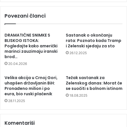
Povezani članci
DRAMATIČNE SNIMKE S
Sastanak o okončanju
BLISKOG ISTOKA:
rata: Poznato kada Tramp
Pogledajte kako američki
i Zelenski sjedaju za sto
marinci zauzimaju iranski
26.12.2025
brod…
20.04.2026
Velika akcija u Crnoj Gori,
Težak sastanak za
uhapšen državljanin BiH:
Zelenskog danas: Morat će
Pronađeno milion i po
se suočiti s bolnom istinom
eura, bio ruski plaćenik
18.08.2025
28.11.2025
Komentariši