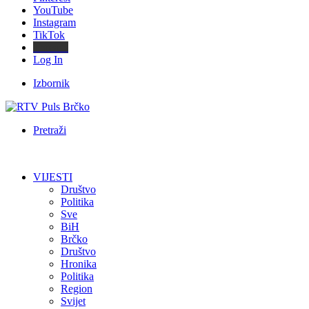
YouTube
Instagram
TikTok
Threads
Log In
Izbornik
Pretraži
VIJESTI
Društvo
Politika
Sve
BiH
Brčko
Društvo
Hronika
Politika
Region
Svijet