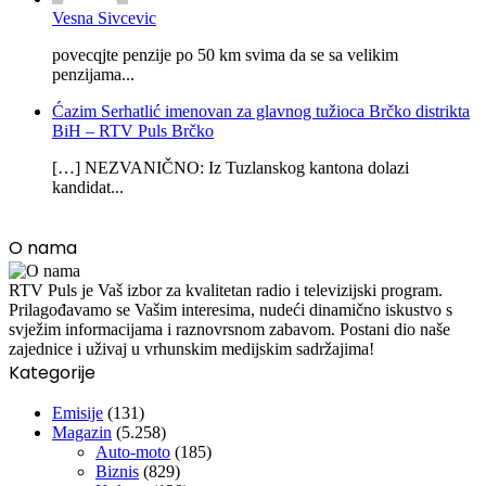
Vesna Sivcevic
povecqjte penzije po 50 km svima da se sa velikim
penzijama...
Ćazim Serhatlić imenovan za glavnog tužioca Brčko distrikta
BiH – RTV Puls Brčko
[…] NEZVANIČNO: Iz Tuzlanskog kantona dolazi
kandidat...
O nama
RTV Puls je Vaš izbor za kvalitetan radio i televizijski program.
Prilagođavamo se Vašim interesima, nudeći dinamično iskustvo s
svježim informacijama i raznovrsnom zabavom. Postani dio naše
zajednice i uživaj u vrhunskim medijskim sadržajima!
Kategorije
Emisije
(131)
Magazin
(5.258)
Auto-moto
(185)
Biznis
(829)