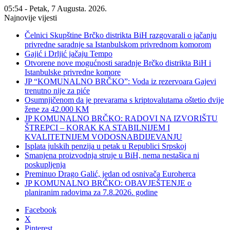
05:54 - Petak, 7 Augusta. 2026.
Najnovije vijesti
Čelnici Skupštine Brčko distrikta BiH razgovarali o jačanju
privredne saradnje sa Istanbulskom privrednom komorom
Gajić i Drljić jačaju Tempo
Otvorene nove mogućnosti saradnje Brčko distrikta BiH i
Istanbulske privredne komore
JP “KOMUNALNO BRČKO”: Voda iz rezervoara Gajevi
trenutno nije za piće
Osumnjičenom da je prevarama s kriptovalutama oštetio dvije
žene za 42.000 KM
JP KOMUNALNO BRČKO: RADOVI NA IZVORIŠTU
ŠTREPCI – KORAK KA STABILNIJEM I
KVALITETNIJEM VODOSNABDIJEVANJU
Isplata julskih penzija u petak u Republici Srpskoj
Smanjena proizvodnja struje u BiH, nema nestašica ni
poskupljenja
Preminuo Drago Galić, jedan od osnivača Euroherca
JP KOMUNALNO BRČKO: OBAVJEŠTENJE o
planiranim radovima za 7.8.2026. godine
Facebook
X
Pinterest