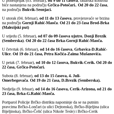
U ponedjeljak (03. februar),
od 9 do 11 časova
, radarska kontrola
biće nastanjena na području
Grčica-Potočari.
.
Od 20 do 22 časa
,
na području
Bukvik-Seonjaci.
U utorak (04. februar),
od 11 do 13 časova
, provjeravaće se brzina
na području
Gornji Rahić-Maoča
.
Od 21 do 23 časa
Brod-Brka
(Malezijski put)
U srijedu (5. februar),
od 07 do 09 časova ujutro
,
Donji Brezik
(Semberska)
.
Od 20 do 22 časa Brka-Gornji Rahić-Maoča.
U četvrtak (6. februar),
od 14 do 16 časova
,
Grbavica-D.Rahić-
Ulice
.
Od 19 do 21 časa, Petra Kočića-Zaima Mušanovića.
U petak (7. februar),
od 10 do 12 časova, Bukvik-Cerik.
Od 20 do
22 časa, Grčica-Potočari.
Subota (8. februar),
od 13 do 15 časova, 4. Juli-
Omerbegovača
.
Od 19 do 21 časa, D.Brezik (Semberska).
Nedjelja (9. febuar),
od 14 do 16 časova, Cerik-Arizona, od 21 do
23 časa, Brka-G.Rahić-Maoča.
Portparol Policije Brčko distrikta napominje da se na putnim
pravcima Brčko-Lončari (u ulici Dejtonska), Brčko-Bijeljina (ulica
Bijeljinska), Brčko-Čelić (ulica Nikole Tesle) i Brčko-Cerik