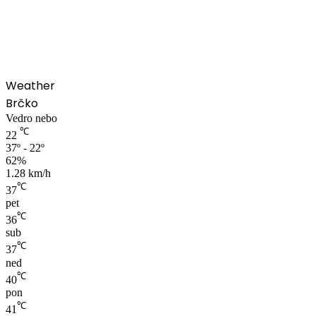
00:00
Weather
Brčko
Vedro nebo
℃
22
37º - 22º
62%
1.28 km/h
℃
37
pet
℃
36
sub
℃
37
ned
℃
40
pon
℃
41