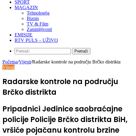
SPORT
MAGAZIN
Tehnologija
Biznis
TV & Film
Zanimljivosti
EMISIJE
RTV PULS – UŽIVO
Pretraži
Početna
/
Vijesti
/
Radarske kontrole na području Brčko distrikta
Vijesti
Radarske kontrole na području
Brčko distrikta
Pripadnici Jedinice saobraćajne
policije Policije Brčko distrikta BiH,
vršiće pojačanu kontrolu brzine