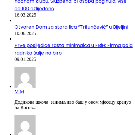
noćnom klubu. Službeno: 51 osoba poginula, više
od 100 ozlijeđeno
16.03.2025
Otvoren Dom za stara lica “Trifunčević” u Bijeljini
10.06.2025
Prve posljedice rasta minimalca u FBiH: Firma pola
radnika šalje na biro
09.01.2025
М.М
Додикова школа ,занимљиво баш у овом мјесецу кренуо
на Косов...