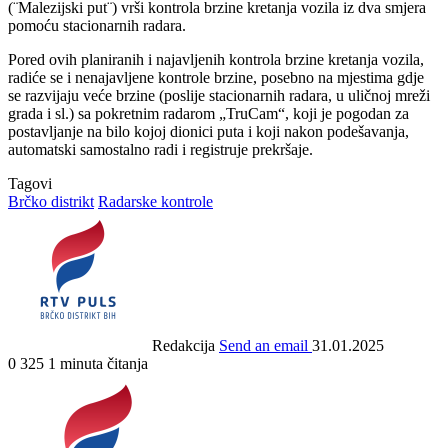
(¨Malezijski put¨) vrši kontrola brzine kretanja vozila iz dva smjera
pomoću stacionarnih radara.
Pored ovih planiranih i najavljenih kontrola brzine kretanja vozila,
radiće se i nenajavljene kontrole brzine, posebno na mjestima gdje
se razvijaju veće brzine (poslije stacionarnih radara, u uličnoj mreži
grada i sl.) sa pokretnim radarom „TruCam“, koji je pogodan za
postavljanje na bilo kojoj dionici puta i koji nakon podešavanja,
automatski samostalno radi i registruje prekršaje.
Tagovi
Brčko distrikt
Radarske kontrole
Redakcija
Send an email
31.01.2025
0
325
1 minuta čitanja