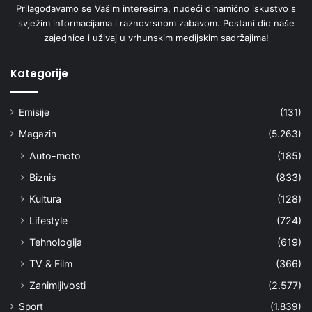
Prilagođavamo se Vašim interesima, nudeći dinamično iskustvo s
svježim informacijama i raznovrsnom zabavom. Postani dio naše
zajednice i uživaj u vrhunskim medijskim sadržajima!
Kategorije
Emisije
(131)
Magazin
(5.263)
Auto-moto
(185)
Biznis
(833)
Kultura
(128)
Lifestyle
(724)
Tehnologija
(619)
TV & Film
(366)
Zanimljivosti
(2.577)
Sport
(1.839)