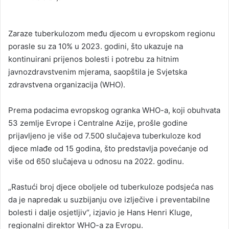
n
d
a
Zaraze tuberkulozom među djecom u evropskom regionu
n
porasle su za 10% u 2023. godini, što ukazuje na
e
kontinuirani prijenos bolesti i potrebu za hitnim
m
javnozdravstvenim mjerama, saopštila je Svjetska
a
zdravstvena organizacija (WHO).
i
l
Prema podacima evropskog ogranka WHO-a, koji obuhvata
53 zemlje Evrope i Centralne Azije, prošle godine
prijavljeno je više od 7.500 slučajeva tuberkuloze kod
djece mlađe od 15 godina, što predstavlja povećanje od
više od 650 slučajeva u odnosu na 2022. godinu.
„Rastući broj djece oboljele od tuberkuloze podsjeća nas
da je napredak u suzbijanju ove izlječive i preventabilne
bolesti i dalje osjetljiv“, izjavio je Hans Henri Kluge,
regionalni direktor WHO-a za Evropu.