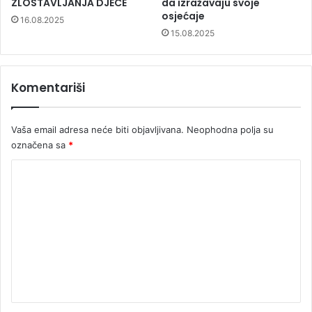
ZLOSTAVLJANJA DJECE
da izražavaju svoje
osjećaje
16.08.2025
15.08.2025
Komentariši
Vaša email adresa neće biti objavljivana.
Neophodna polja su
označena sa
*
K
o
m
e
n
t
a