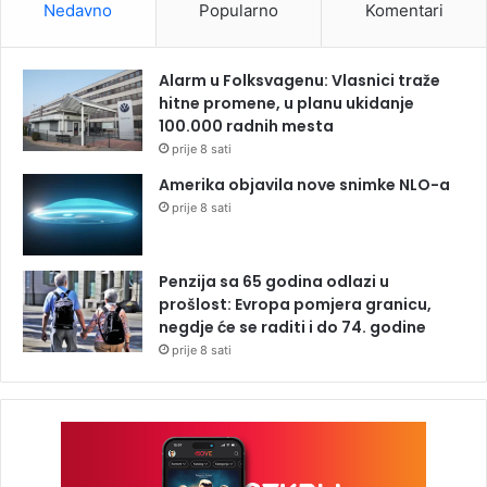
Nedavno
Popularno
Komentari
Alarm u Folksvagenu: Vlasnici traže
hitne promene, u planu ukidanje
100.000 radnih mesta
prije 8 sati
Amerika objavila nove snimke NLO-a
prije 8 sati
Penzija sa 65 godina odlazi u
prošlost: Evropa pomjera granicu,
negdje će se raditi i do 74. godine
prije 8 sati