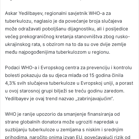
Askar Yedilbayev, regionalni savjetnik WHO-a za
tuberkulozu, naglasio je da povećanje broja slučajeva
može odražavati poboljšanu dijagnostiku, ali i posljedice
većeg prekograničnog kretanja stanovništva zbog rusko-
ukrajinskog rata, s obzirom na to da su ove dvije zemlje
među najpogođenijima tuberkulozom u regionu.
Podaci WHO-a i Evropskog centra za prevenciju i kontrolu
bolesti pokazuju da su djeca mlađa od 15 godina činila
4,3% svih slučajeva tuberkuloze u Evropskoj uniji, a porast
u ovoj starosnoj grupi bilježi se treću godinu zaredom.
Yedilbayev je ovaj trend nazvao „zabrinjavajućim“.
WHO je ranije upozorio da smanjenje finansiranja od
strane globalnih donatora može ugroziti napredak u
suzbijanju tuberkuloze u zemljama s niskim i srednjim
prihodima, naročito onima izvan EU, povećavajući rizik od