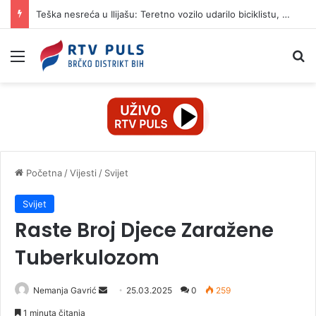
Teška nesreća u Ilijašu: Teretno vozilo udarilo biciklistu, 75-godišnjak zadržan u bolnici
Izbornik
Pr
Početna
/
Vijesti
/
Svijet
Svijet
Raste Broj Djece Zaražene
Tuberkulozom
Nemanja Gavrić
S
25.03.2025
0
259
e
1 minuta čitanja