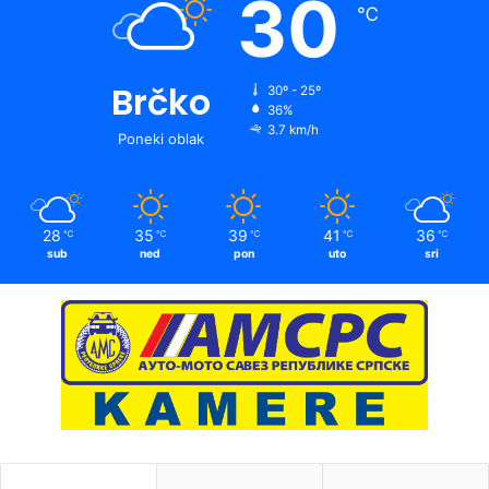
30
℃
Brčko
30º - 25º
36%
3.7 km/h
Poneki oblak
28
35
39
41
36
℃
℃
℃
℃
℃
sub
ned
pon
uto
sri