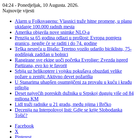
04:24 - Ponedjeljak, 10 Augusta. 2026.
Najnovije vijesti
Alarm u Folksvagenu: Vlasnici traže hitne promene, u planu
ukidanje 100.000 radnih mesta
Amerika objavila nove snimke NLO-a
Penzija sa 65 godina odlazi u prošlost: Evropa pomjera
granicu, negdje će se raditi i do 74. godine
Teška nesreća u Ilijašu: Teretno vozilo udarilo biciklistu, 75-
godišnjak zadržan u bolnici
Rangirane sve ekipe uoči početka Evrolige: Zvezda ispred
Partizana, evo ko je favorit
Srbija uz helikoptere i vojsku pokušava obuzdati velike
požare u zemlji: Aktivno devet požarišta
U Stanarima uhapšen osumnjičeni za provalu u kuću i krađu
pištolja
Deset najvećih poreskih dužnika u Srpskoj duguju više od 84
miliona KM
Lidl traži radnike u 21 gradu, među njima i Brčko
Decenija na Interpolovoj listi: Gdje se krije Slobodanka
Tošić?
Facebook
X
Pinterest