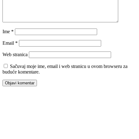
Ime
*
Email
*
Web stranica
Sačuvaj moje ime, email i web stranicu u ovom browseru za
buduće komentare.
00:00