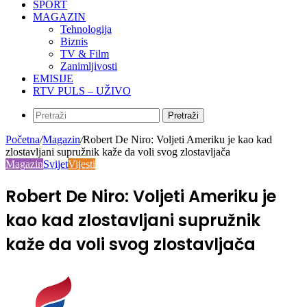
SPORT
MAGAZIN
Tehnologija
Biznis
TV & Film
Zanimljivosti
EMISIJE
RTV PULS – UŽIVO
Pretraži
Početna
/
Magazin
/
Robert De Niro: Voljeti Ameriku je kao kad
zlostavljani supružnik kaže da voli svog zlostavljača
Magazin
Svijet
Vijesti
Robert De Niro: Voljeti Ameriku je
kao kad zlostavljani supružnik
kaže da voli svog zlostavljača