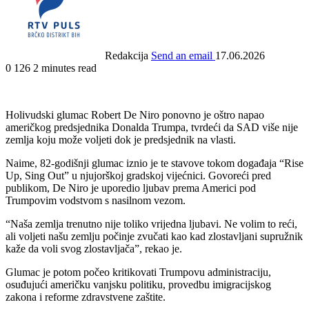
Redakcija
Send an email
17.06.2026
0
126
2 minutes read
Holivudski glumac Robert De Niro ponovno je oštro napao
američkog predsjednika Donalda Trumpa, tvrdeći da SAD više nije
zemlja koju može voljeti dok je predsjednik na vlasti.
Naime, 82-godišnji glumac iznio je te stavove tokom događaja “Rise
Up, Sing Out” u njujorškoj gradskoj vijećnici. Govoreći pred
publikom, De Niro je uporedio ljubav prema Americi pod
Trumpovim vodstvom s nasilnom vezom.
“Naša zemlja trenutno nije toliko vrijedna ljubavi. Ne volim to reći,
ali voljeti našu zemlju počinje zvučati kao kad zlostavljani supružnik
kaže da voli svog zlostavljača”, rekao je.
Glumac je potom počeo kritikovati Trumpovu administraciju,
osuđujući američku vanjsku politiku, provedbu imigracijskog
zakona i reforme zdravstvene zaštite.