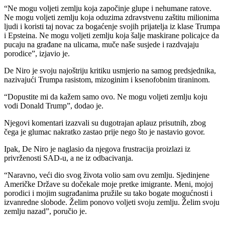
“Ne mogu voljeti zemlju koja započinje glupe i nehumane ratove.
Ne mogu voljeti zemlju koja oduzima zdravstvenu zaštitu milionima
ljudi i koristi taj novac za bogaćenje svojih prijatelja iz klase Trumpa
i Epsteina. Ne mogu voljeti zemlju koja šalje maskirane policajce da
pucaju na građane na ulicama, muče naše susjede i razdvajaju
porodice”, izjavio je.
De Niro je svoju najoštriju kritiku usmjerio na samog predsjednika,
nazivajući Trumpa rasistom, mizoginim i ksenofobnim tiraninom.
“Dopustite mi da kažem samo ovo. Ne mogu voljeti zemlju koju
vodi Donald Trump”, dodao je.
Njegovi komentari izazvali su dugotrajan aplauz prisutnih, zbog
čega je glumac nakratko zastao prije nego što je nastavio govor.
Ipak, De Niro je naglasio da njegova frustracija proizlazi iz
privrženosti SAD-u, a ne iz odbacivanja.
“Naravno, veći dio svog života volio sam ovu zemlju. Sjedinjene
Američke Države su dočekale moje pretke imigrante. Meni, mojoj
porodici i mojim sugrađanima pružile su tako bogate mogućnosti i
izvanredne slobode. Želim ponovo voljeti svoju zemlju. Želim svoju
zemlju nazad”, poručio je.