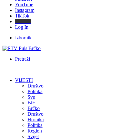
YouTube
Instagram
TikTok
Threads
Log In
Izbornik
Pretraži
VIJESTI
Društvo
Politika
Sve
BiH
Brčko
Društvo
Hronika
Politika
Region
Svijet