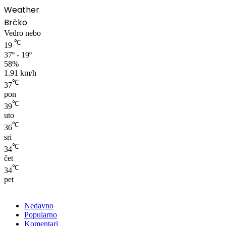
Weather
Brčko
Vedro nebo
℃
19
37º - 19º
58%
1.91 km/h
℃
37
pon
℃
39
uto
℃
36
sri
℃
34
čet
℃
34
pet
Nedavno
Popularno
Komentari