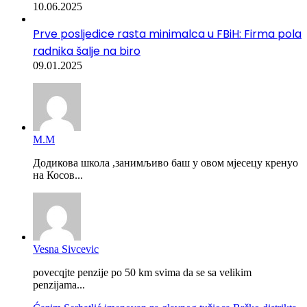
10.06.2025
Prve posljedice rasta minimalca u FBiH: Firma pola
radnika šalje na biro
09.01.2025
М.М
Додикова школа ,занимљиво баш у овом мјесецу кренуо
на Косов...
Vesna Sivcevic
povecqjte penzije po 50 km svima da se sa velikim
penzijama...