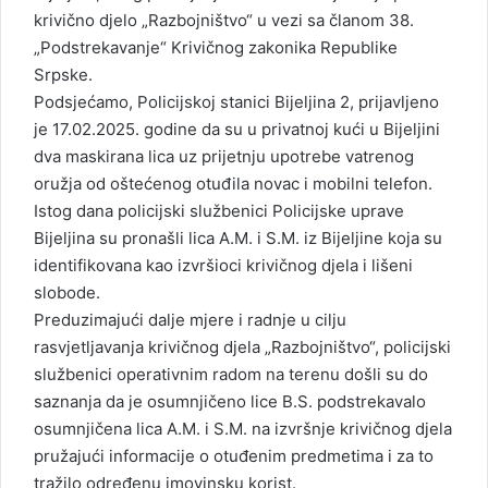
krivično djelo „Razbojništvo“ u vezi sa članom 38.
„Podstrekavanje“ Krivičnog zakonika Republike
Srpske.
Podsjećamo, Policijskoj stanici Bijeljina 2, prijavljeno
je 17.02.2025. godine da su u privatnoj kući u Bijeljini
dva maskirana lica uz prijetnju upotrebe vatrenog
oružja od oštećenog otuđila novac i mobilni telefon.
Istog dana policijski službenici Policijske uprave
Bijeljina su pronašli lica A.M. i S.M. iz Bijeljine koja su
identifikovana kao izvršioci krivičnog djela i lišeni
slobode.
Preduzimajući dalje mjere i radnje u cilju
rasvjetljavanja krivičnog djela „Razbojništvo“, policijski
službenici operativnim radom na terenu došli su do
saznanja da je osumnjičeno lice B.S. podstrekavalo
osumnjičena lica A.M. i S.M. na izvršnje krivičnog djela
pružajući informacije o otuđenim predmetima i za to
tražilo određenu imovinsku korist.