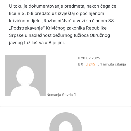
U toku je dokumentovanje predmeta, nakon čega će
lice B.S. biti predato uz izvještaj o počinjenom
krivičnom djelu „Razbojništvo“ u vezi sa članom 38.
„Podstrekavanje“ Krivičnog zakonika Republike
Srpske u nadležnost dežurnog tužioca Okružnog
javnog tužilaštva u Bijeljini.
S
20.02.2025
e
0
245
1 minuta čitanja
n
d
a
n
Nemanja Gavrić
e
m
a
i
l