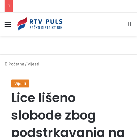
Izbornik
Pr
Početna
/
Vijesti
Vijesti
Lice lišeno
slobode zbog
podstrkavanja na