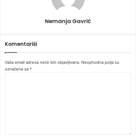
Nemanja Gavrić
Komentariši
Vaša email adresa neće biti objavljivana.
Neophodna polja su
označena sa
*
K
o
m
e
n
t
a
r
*