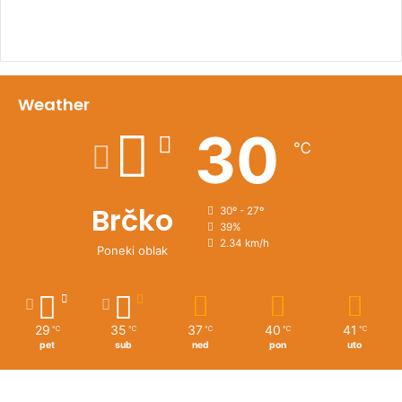
Weather
30
℃
Brčko
30º - 27º
39%
2.34 km/h
Poneki oblak
29
35
37
40
41
℃
℃
℃
℃
℃
pet
sub
ned
pon
uto