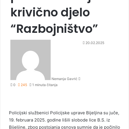
krivično djelo
“Razbojništvo”
S
20.02.2025
e
n
d
a
n
Nemanja Gavrić
e
0
245
1 minuta čitanja
m
a
i
l
Policijski službenici Policijske uprave Bijeljina su juče,
19. februara 2025. godine lišili slobode lice B.S. iz
Bijeljine, zbog postojanja osnova sumnje da je počinilo