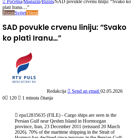
Početna
/
Magazin
/
Biznis
/
SAD povukle crvenu liniju: “Svako ko
plati Iranu…”
Biznis
Svijet
Vijesti
SAD povukle crvenu liniju: “Svako
ko plati Iranu…”
Redakcija
Send an email
02.05.2026
0
120
1 minuta čitanja
epa12835635 (FILE) - Cargo ships are seen in the
Persian Gulf near Qeshm Island in Hormozgan
province, Iran, 23 December 2011 (reissued 20 March
2026). 70% of the maritime shipping in the Strait of
Hormuz has declined since tensions in the Persian Gulf