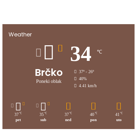
Weather
34
℃
Brčko
37º - 26º
40%
Poneki oblak
4.41 km/h
℃
℃
℃
℃
℃
37
35
37
40
41
pet
sub
ned
pon
uto