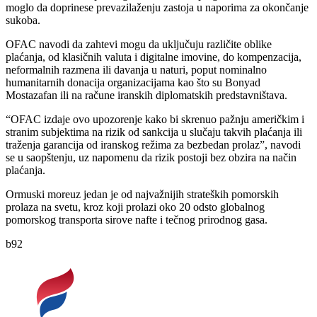
moglo da doprinese prevazilaženju zastoja u naporima za okončanje
sukoba.
OFAC navodi da zahtevi mogu da uključuju različite oblike
plaćanja, od klasičnih valuta i digitalne imovine, do kompenzacija,
neformalnih razmena ili davanja u naturi, poput nominalno
humanitarnih donacija organizacijama kao što su Bonyad
Mostazafan ili na račune iranskih diplomatskih predstavništava.
“OFAC izdaje ovo upozorenje kako bi skrenuo pažnju američkim i
stranim subjektima na rizik od sankcija u slučaju takvih plaćanja ili
traženja garancija od iranskog režima za bezbedan prolaz”, navodi
se u saopštenju, uz napomenu da rizik postoji bez obzira na način
plaćanja.
Ormuski moreuz jedan je od najvažnijih strateških pomorskih
prolaza na svetu, kroz koji prolazi oko 20 odsto globalnog
pomorskog transporta sirove nafte i tečnog prirodnog gasa.
b92