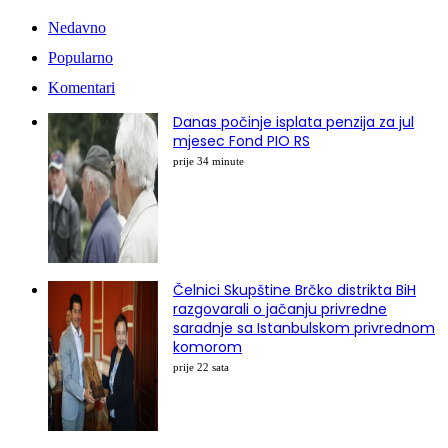
Nedavno
Popularno
Komentari
Danas počinje isplata penzija za jul
mjesec Fond PIO RS
prije 34 minute
Čelnici Skupštine Brčko distrikta BiH
razgovarali o jačanju privredne
saradnje sa Istanbulskom privrednom
komorom
prije 22 sata