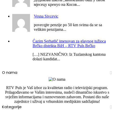
мјесецу кренуо на Косов...
Vesna Sivcevic
povecqjte penzije po 50 km svima da se sa
velikim penzijama...
Ćazim Serhatlić imenovan za glavnog tužioca
Brčko distrikta BiH – RTV Puls Brčko
[…] NEZVANIČNO: Iz Tuzlanskog kantona
dolazi kandidat...
O nama
RTV Puls je Vaš izbor za kvalitetan radio i televizijski program.
Prilagođavamo se Vašim interesima, nudeći dinamično iskustvo s
svježim informacijama i raznovrsnom zabavom. Postani dio naše
zajednice i uživaj u vrhunskim medijskim sadržajima!
Kategorije