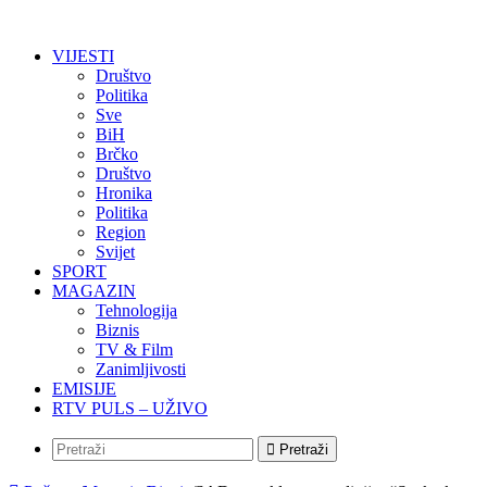
VIJESTI
Društvo
Politika
Sve
BiH
Brčko
Društvo
Hronika
Politika
Region
Svijet
SPORT
MAGAZIN
Tehnologija
Biznis
TV & Film
Zanimljivosti
EMISIJE
RTV PULS – UŽIVO
Pretraži