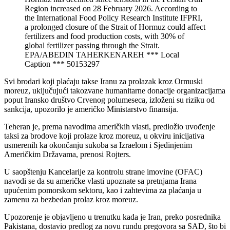
Region increased on 28 February 2026. According to
the International Food Policy Research Institute IFPRI,
a prolonged closure of the Strait of Hormuz could affect
fertilizers and food production costs, with 30% of
global fertilizer passing through the Strait.
EPA/ABEDIN TAHERKENAREH *** Local
Caption *** 50153297
Svi brodari koji plaćaju takse Iranu za prolazak kroz Ormuski
moreuz, uključujući takozvane humanitarne donacije organizacijama
poput Iransko društvo Crvenog polumeseca, izloženi su riziku od
sankcija, upozorilo je američko Ministarstvo finansija.
Teheran je, prema navodima američkih vlasti, predložio uvođenje
taksi za brodove koji prolaze kroz moreuz, u okviru inicijativa
usmerenih ka okončanju sukoba sa Izraelom i Sjedinjenim
Američkim Državama, prenosi Rojters.
U saopštenju Kancelarije za kontrolu strane imovine (OFAC)
navodi se da su američke vlasti upoznate sa pretnjama Irana
upućenim pomorskom sektoru, kao i zahtevima za plaćanja u
zamenu za bezbedan prolaz kroz moreuz.
Upozorenje je objavljeno u trenutku kada je Iran, preko posrednika
Pakistana, dostavio predlog za novu rundu pregovora sa SAD, što bi