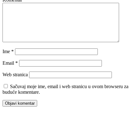
Ime
*
Email
*
Web stranica
Sačuvaj moje ime, email i web stranicu u ovom browseru za
buduće komentare.
00:00