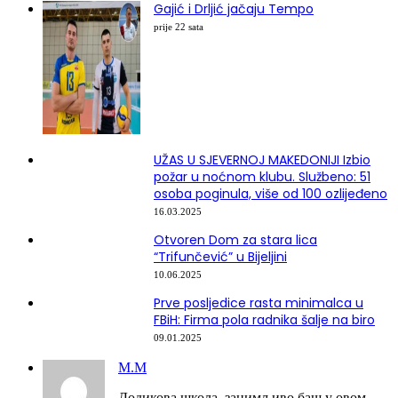
Gajić i Drljić jačaju Tempo
prije 22 sata
UŽAS U SJEVERNOJ MAKEDONIJI Izbio
požar u noćnom klubu. Službeno: 51
osoba poginula, više od 100 ozlijeđeno
16.03.2025
Otvoren Dom za stara lica
“Trifunčević” u Bijeljini
10.06.2025
Prve posljedice rasta minimalca u
FBiH: Firma pola radnika šalje na biro
09.01.2025
М.М
Додикова школа ,занимљиво баш у овом