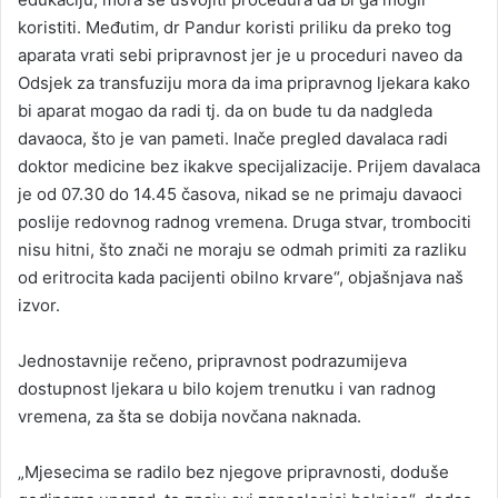
koristiti. Međutim, dr Pandur koristi priliku da preko tog
aparata vrati sebi pripravnost jer je u proceduri naveo da
Odsjek za transfuziju mora da ima pripravnog ljekara kako
bi aparat mogao da radi tj. da on bude tu da nadgleda
davaoca, što je van pameti. Inače pregled davalaca radi
doktor medicine bez ikakve specijalizacije. Prijem davalaca
je od 07.30 do 14.45 časova, nikad se ne primaju davaoci
poslije redovnog radnog vremena. Druga stvar, trombociti
nisu hitni, što znači ne moraju se odmah primiti za razliku
od eritrocita kada pacijenti obilno krvare“, objašnjava naš
izvor.
Jednostavnije rečeno, pripravnost podrazumijeva
dostupnost ljekara u bilo kojem trenutku i van radnog
vremena, za šta se dobija novčana naknada.
„Mjesecima se radilo bez njegove pripravnosti, doduše