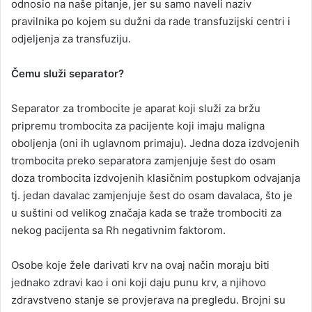
odnosio na naše pitanje, jer su samo naveli naziv
pravilnika po kojem su dužni da rade transfuzijski centri i
odjeljenja za transfuziju.
Čemu služi separator?
Separator za trombocite je aparat koji služi za bržu
pripremu trombocita za pacijente koji imaju maligna
oboljenja (oni ih uglavnom primaju). Jedna doza izdvojenih
trombocita preko separatora zamjenjuje šest do osam
doza trombocita izdvojenih klasičnim postupkom odvajanja
tj. jedan davalac zamjenjuje šest do osam davalaca, što je
u suštini od velikog značaja kada se traže trombociti za
nekog pacijenta sa Rh negativnim faktorom.
Osobe koje žele darivati krv na ovaj način moraju biti
jednako zdravi kao i oni koji daju punu krv, a njihovo
zdravstveno stanje se provjerava na pregledu. Brojni su