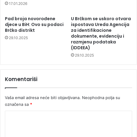
17.01.2026
Pad broja novorođene
U Brčkom se uskoro otvara
djece u BiH: Ovo su podaci
ispostava Ureda Agencija
Brčko distrikt
za identifikacione
dokumente, evidenciju i
29.10.2025
razmjenu podataka
(IDDEEA)
29.10.2025
Komentariši
Vaša email adresa neće biti objavljivana.
Neophodna polja su
označena sa
*
K
o
m