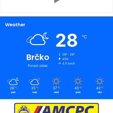
Weather
28
℃
Brčko
28º - 28º
45%
4.11 km/h
Poneki oblak
28
35
37
40
42
℃
℃
℃
℃
℃
pet
sub
ned
pon
uto