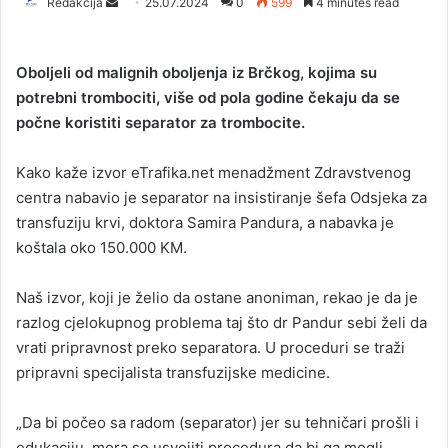
Redakcija
S
25.07.2024
0
599
4 minutes read
e
n
Oboljeli od malignih oboljenja iz Brčkog, kojima su
d
potrebni trombociti, više od pola godine čekaju da se
a
počne koristiti separator za trombocite.
n
e
Kako kaže izvor eTrafika.net menadžment Zdravstvenog
m
a
centra nabavio je separator na insistiranje šefa Odsjeka za
i
transfuziju krvi, doktora Samira Pandura, a nabavka je
l
koštala oko 150.000 KM.
Naš izvor, koji je želio da ostane anoniman, rekao je da je
razlog cjelokupnog problema taj što dr Pandur sebi želi da
vrati pripravnost preko separatora. U proceduri se traži
pripravni specijalista transfuzijske medicine.
„Da bi počeo sa radom (separator) jer su tehničari prošli i
edukaciju, mora se usvojiti procedura da bi ga mogli