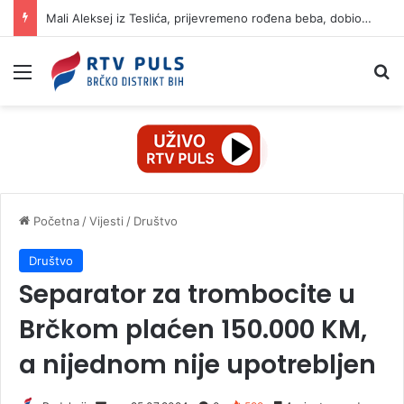
Mali Aleksej iz Teslića, prijevremeno rođena beba, dobio životnu bitku na UKC-u Srpske
Izbornik
Pr
Početna
/
Vijesti
/
Društvo
Društvo
Separator za trombocite u
Brčkom plaćen 150.000 KM,
a nijednom nije upotrebljen