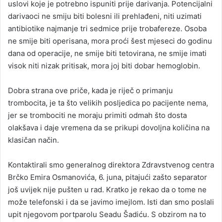
uslovi koje je potrebno ispuniti prije darivanja. Potencijalni
darivaoci ne smiju biti bolesni ili prehlađeni, niti uzimati
antibiotike najmanje tri sedmice prije trobafereze. Osoba
ne smije biti operisana, mora proći šest mjeseci do godinu
dana od operacije, ne smije biti tetovirana, ne smije imati
visok niti nizak pritisak, mora joj biti dobar hemoglobin.
Dobra strana ove priče, kada je riječ o primanju
trombocita, je ta što velikih posljedica po pacijente nema,
jer se trombociti ne moraju primiti odmah što dosta
olakšava i daje vremena da se prikupi dovoljna količina na
klasičan način.
Kontaktirali smo generalnog direktora Zdravstvenog centra
Brčko Emira Osmanovića, 6. juna, pitajući zašto separator
još uvijek nije pušten u rad. Kratko je rekao da o tome ne
može telefonski i da se javimo imejlom. Isti dan smo poslali
upit njegovom portparolu Seadu Šadiću. S obzirom na to