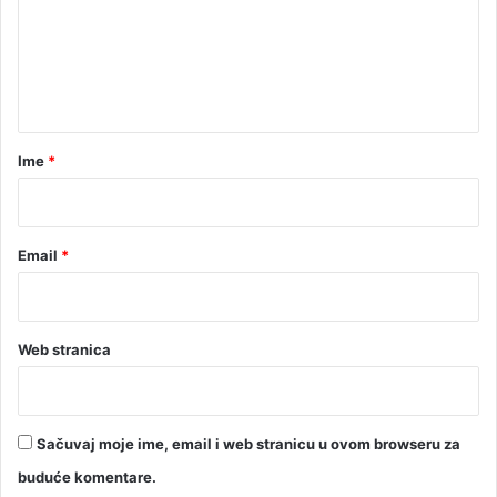
e
n
t
a
r
Ime
*
*
Email
*
Web stranica
Sačuvaj moje ime, email i web stranicu u ovom browseru za
buduće komentare.