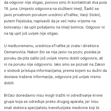
da odgovor nije stigao, ponovo smo ih kontaktirali dva puta
19. juna. Umjesto odgovora na službeni imejl, Šadić se
javio privatnom porukom urednici eTrafike, Vanji Stokić,
putem Fejsbuka, napisavši da je već neko vrijeme na
bolovanju i da upit pošaljemo na imejl bolnice. Odgovor ni
na taj upit još uvijek nije stigao.
U međuvremenu, urednica eTrafike je zvala i direktora
Osmanovića. Nakon što se nije javio na poziv, poslala je
poruku da pita zašto još uvijek nismo dobili odgovore, ali
ni na poruku nije odgovorio. Iako smo se pozvali na Zakon
o slobodi pristupa informacijama, prema kojem su dužni da
dostave tražene informacije, odgovore još uvijek nismo
dobili.
Brčaci donedavno nisu mogli tražiti ni određivanje krvne
grupe koja se određuje preko drugog aparata, jer nisu
imali doktora specijalistu transfuzijske medicine koji bi