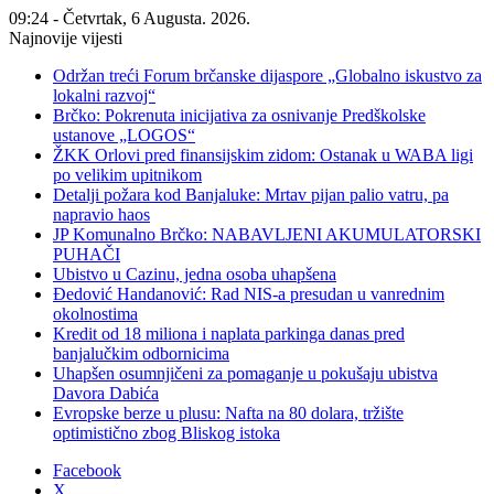
09:24 - Četvrtak, 6 Augusta. 2026.
Najnovije vijesti
Održan treći Forum brčanske dijaspore „Globalno iskustvo za
lokalni razvoj“
Brčko: Pokrenuta inicijativa za osnivanje Predškolske
ustanove „LOGOS“
ŽKK Orlovi pred finansijskim zidom: Ostanak u WABA ligi
po velikim upitnikom
Detalji požara kod Banjaluke: Mrtav pijan palio vatru, pa
napravio haos
JP Komunalno Brčko: NABAVLJENI AKUMULATORSKI
PUHAČI
Ubistvo u Cazinu, jedna osoba uhapšena
Đedović Handanović: Rad NIS-a presudan u vanrednim
okolnostima
Kredit od 18 miliona i naplata parkinga danas pred
banjalučkim odbornicima
Uhapšen osumnjičeni za pomaganje u pokušaju ubistva
Davora Dabića
Evropske berze u plusu: Nafta na 80 dolara, tržište
optimistično zbog Bliskog istoka
Facebook
X