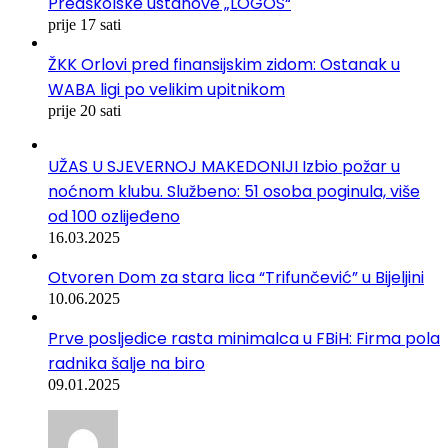
Predškolske ustanove „LOGOS“
prije 17 sati
ŽKK Orlovi pred finansijskim zidom: Ostanak u
WABA ligi po velikim upitnikom
prije 20 sati
UŽAS U SJEVERNOJ MAKEDONIJI Izbio požar u
noćnom klubu. Službeno: 51 osoba poginula, više
od 100 ozlijeđeno
16.03.2025
Otvoren Dom za stara lica “Trifunčević” u Bijeljini
10.06.2025
Prve posljedice rasta minimalca u FBiH: Firma pola
radnika šalje na biro
09.01.2025