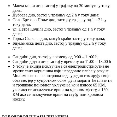
Маоча мањи дио, застој у трајању од 30 минута у току
дана;
Дубраве дио, застој у трајању од 2 h у току дана;
Село Брезово Поље дио, застој у трајању од 1 – 2 h у
току дана;
ул. Петра Кочића дио, застој у трајању од 1 h у току
дана;
Горња Скакава дио, могућ краћи застој у току дана;
Бијељинска цеста дио, застој у трајању од 2 h у току
дана;
Сандићи дио, застој у времену од 9:00 – 11:00 h;
Сандићи други дио, застој у времену од 11:00 – 13:00 h
У току је акција искључења са електродистрибутивне
мреже свих корисника који нередовно плаћају рачуне.
Молимо све наше потрошаче да уредно измирују своје
обавезе, јер у супротном осим дуга морати ће платити
и трошкове поновног укључења који износе 65 КМ,
уколико се искључење врши на мјерном мјесту, а 130
КМ ако се искључење врши на стубу или кровном
носачу.
РЈ ВОДОВОД И КАНАЛИЗАЦИЈА