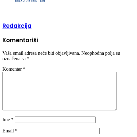
Redakcija
Komentariši
Vaša email adresa neće biti objavljivana.
Neophodna polja su
označena sa
*
Komentar
*
Ime
*
Email
*