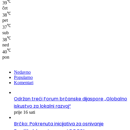
℃
39
čet
℃
38
pet
℃
37
sub
℃
38
ned
℃
40
pon
Nedavno
Popularno
Komentari
Održan treći Forum brčanske dijaspore „Globalno
iskustvo za lokalni razvoj“
prije 16 sati
Brčko: Pokrenuta inicijativa za osnivanje