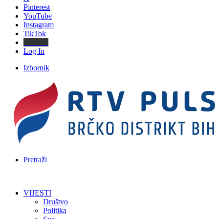
Pinterest
YouTube
Instagram
TikTok
Threads
Log In
Izbornik
Pretraži
VIJESTI
Društvo
Politika