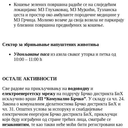
Кошење зелених површина радиће се на слиједећим
локацијама: МЗ Глухаковац, МЗ Мујкићи, Тузланска
цеста и простор око амбуланте породичне медицине у
МЗ Грчица. Молимо возаче да своја возила не паркирају
у близини површина предвиђених за кошење.
Сектор за збрињавање напуштених животиња
Удомљавање паса
из азила сваког уторка и петка од
10:00 – 11:00 h
ОСТАЛЕ АКТИВНОСТИ
Све радове на прикључивању на
водоводну
и
електроенергетску мрежу
на подручју Брчко дистрикта БиХ
искључиво врши
ЈП “Комунално Брчко”
. У складу са чл. 24.
Закона о комуналним дјелатностима Брчко дистрикта БиХ и
чл. 31. Општих услова за испоруку и снабдијевање
електричном енергијом Брчко дистрикта БиХ, прикључци
који буду изграђени од стране трећих лица, сматраће се
незаконитим
, те као такви неће моћи бити регистровани као