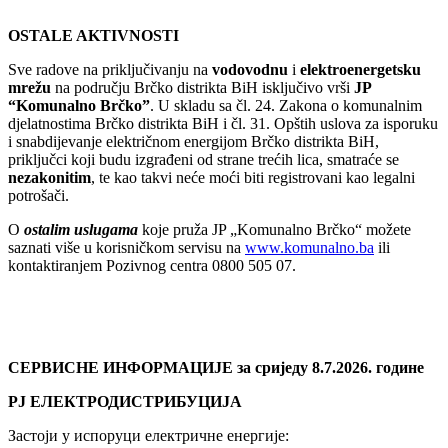
OSTALE AKTIVNOSTI
Sve radove na priključivanju na
vodovodnu
i
elektroenergetsku
mrežu
na području Brčko distrikta BiH isključivo vrši
JP
“Komunalno Brčko”
. U skladu sa čl. 24. Zakona o komunalnim
djelatnostima Brčko distrikta BiH i čl. 31. Opštih uslova za isporuku
i snabdijevanje električnom energijom Brčko distrikta BiH,
priključci koji budu izgrađeni od strane trećih lica, smatraće se
nezakonitim
, te kao takvi neće moći biti registrovani kao legalni
potrošači.
O
ostalim uslugama
koje pruža JP „Komunalno Brčko“ možete
saznati više u korisničkom servisu na
www.komunalno.ba
ili
kontaktiranjem Pozivnog centra 0800 505 07.
СЕРВИСНЕ ИНФОРМАЦИЈЕ
за сриједу 8.7.2026. године
РЈ ЕЛЕКТРОДИСТРИБУЦИЈА
Застоји у испоруци електричне енергије: