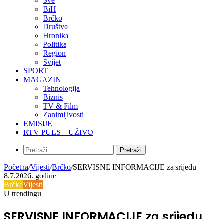
Sve
BiH
Brčko
Društvo
Hronika
Politika
Region
Svijet
SPORT
MAGAZIN
Tehnologija
Biznis
TV & Film
Zanimljivosti
EMISIJE
RTV PULS – UŽIVO
Pretraži
Početna
/
Vijesti
/
Brčko
/
SERVISNE INFORMACIJE za srijedu
8.7.2026. godine
Brčko
Vijesti
U trendingu
SERVISNE INFORMACIJE za srijedu