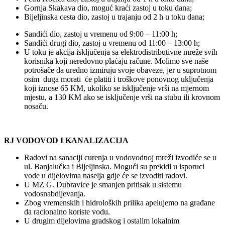
Gornja Skakava dio, moguć kraći zastoj u toku dana;
Bijeljinska cesta dio, zastoj u trajanju od 2 h u toku dana;
Sandići dio, zastoj u vremenu od 9:00 – 11:00 h;
Sandići drugi dio, zastoj u vremenu od 11:00 – 13:00 h;
U toku je akcija isključenja sa elektrodistributivne mreže svih
korisnika koji neredovno plaćaju račune. Molimo sve naše
potrošače da uredno izmiruju svoje obaveze, jer u suprotnom
osim duga morati će platiti i troškove ponovnog uključenja
koji iznose 65 KM, ukoliko se isključenje vrši na mjernom
mjestu, a 130 KM ako se isključenje vrši na stubu ili krovnom
nosaču.
RJ VODOVOD I KANALIZACIJA
Radovi na sanaciji curenja u vodovodnoj mreži izvodiće se u
ul. Banjalučka i Bijeljinska. Mogući su prekidi u isporuci
vode u dijelovima naselja gdje će se izvoditi radovi.
U MZ G. Dubravice je smanjen pritisak u sistemu
vodosnabdijevanja.
Zbog vremenskih i hidroloških prilika apelujemo na građane
da racionalno koriste vodu.
U drugim dijelovima gradskog i ostalim lokalnim