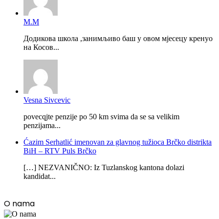
М.М
Додикова школа ,занимљиво баш у овом мјесецу кренуо
на Косов...
Vesna Sivcevic
povecqjte penzije po 50 km svima da se sa velikim
penzijama...
Ćazim Serhatlić imenovan za glavnog tužioca Brčko distrikta
BiH – RTV Puls Brčko
[…] NEZVANIČNO: Iz Tuzlanskog kantona dolazi
kandidat...
O nama