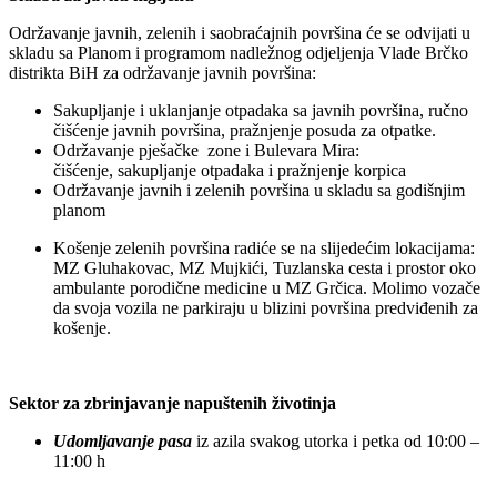
Održavanje javnih, zelenih i saobraćajnih površina će se odvijati u
skladu sa Planom i programom nadležnog odjeljenja Vlade Brčko
distrikta BiH za održavanje javnih površina:
Sakupljanje i uklanjanje otpadaka sa javnih površina, ručno
čišćenje javnih površina, pražnjenje posuda za otpatke.
Održavanje pješačke zone i Bulevara Mira:
čišćenje, sakupljanje otpadaka i pražnjenje korpica
Održavanje javnih i zelenih površina u skladu sa godišnjim
planom
Košenje zelenih površina radiće se na slijedećim lokacijama:
MZ Gluhakovac, MZ Mujkići, Tuzlanska cesta i prostor oko
ambulante porodične medicine u MZ Grčica. Molimo vozače
da svoja vozila ne parkiraju u blizini površina predviđenih za
košenje.
Sektor za zbrinjavanje napuštenih životinja
Udomljavanje pasa
iz azila svakog utorka i petka od 10:00 –
11:00 h