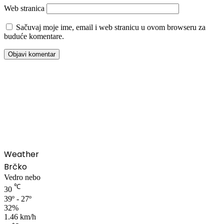
Web stranica
Sačuvaj moje ime, email i web stranicu u ovom browseru za
buduće komentare.
00:00
Weather
Brčko
Vedro nebo
℃
30
39º - 27º
32%
1.46 km/h