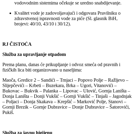
vodovodnim sistemima očekuje se uredno snabdijevanje.
Kvalitet vode je zadovoljavajući i odgovara Pravilniku o
zdravstvenoj ispravnosti vode za piće (Sl. glasnik BiH,
brojevi: 40/10, 43/10 i 30/12).
RJ ČISTOĆA
Služba za upravljanje otpadom
Prema planu, danas će prikupljanje i odvoz smeća od pravnih i
fizičkih lica biti organizovano u naseljima:
Maoča, Gredice 2 – Sandići – Trnjaci – Popovo Polje – Ražljevo –
Slijepčevići – Krbeti – Buzekara, Brka – Ugori, Vitanovići –
Bukovac – Bukvik – Palanka – Lipovac – Ulović, Gornja Laništa –
Donja Laništa – Donji Vukšić – Gornji Vukšić – Tinjaši – Jagodnjak
– Poljaci – Donja Skakava – Krepšić – Marković Polje, Stanovi –
Gornji Brezik – Gornje Dubravice – Donje Dubravice – Šatorovići,
Pukiš.
Služba za javnu higijenu