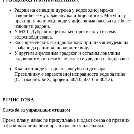
Радови на санацији цурења у водоводној мрежи
изводиће се у ул. Бањалучка и Бијељинска. Могући су
прекиди у испоруци воде у дијеловима насеља гдје ће се
изводити радови.
У МЗ Г. Дубравице је смањен притисак у систему
водоснабдијевања.
Због временских и хидролошких прилика апелујемо на
грађане да рационално користе воду.
У другим дијеловима градског и осталим локалним
водоводним системима очекује се уредно снабдијевање.
Квалитет воде је задовољавајући и одговара
Правилнику о здравственој исправности воде за пиће
(Сл. гласник БиХ, бројеви: 40/10, 43/10 и 30/12).
РЈ ЧИСТОЋА
Служба за управљање отпадом
Према плану, данас ће прикупљање и одвоз смећа од правних
и физичких лица бити организовано у насељима: