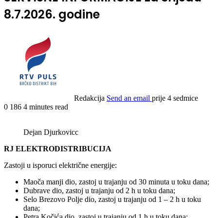
8.7.2026. godine
Redakcija
Send an email
prije 4 sedmice
0
186
4 minutes read
Dejan Djurkovicc
RJ ELEKTRODISTRIBUCIJA
Zastoji u isporuci električne energije:
Maoča manji dio, zastoj u trajanju od 30 minuta u toku dana;
Dubrave dio, zastoj u trajanju od 2 h u toku dana;
Selo Brezovo Polje dio, zastoj u trajanju od 1 – 2 h u toku
dana;
Petra Kočića dio, zastoj u trajanju od 1 h u toku dana;