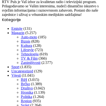
RTV Puls je Vaš izbor za kvalitetan radio i televizijski program.
Prilagođavamo se Vašim interesima, nudeći dinamično iskustvo s
svježim informacijama i raznovrsnom zabavom. Postani dio naše
zajednice i uživaj u vrhunskim medijskim sadržajima!
Kategorije
Emisije
(131)
Magazin
(5.257)
Auto-moto
(185)
Biznis
(828)
Kultura
(128)
Lifestyle
(723)
Tehnologija
(619)
TV & Film
(366)
Zanimljivosti
(2.577)
Sport
(1.835)
Uncategorized
(129)
Vijesti
(11.041)
BiH
(3.015)
Brčko
(1.389)
Društvo
(3.042)
Hronika
(1.139)
Politika
(1.264)
Region
(935)
Svijet
(2.264)