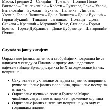
Маоча, Гредице 2 – Сандићи – Трњаци – Попово Поље –
Ражљево – Слијепчевићи – Крбети – Бузекара, Брка – Угори,
Витановићи – Буковац – Буквик – Паланка – Липовац –
Уловић, Горња Ланишта – Доња Ланишта – Доњи Вукшић –
Горњи Вукшић – Тињаши – Јагодњак – Пољаци – Доња
Скакава – Крепшић – Марковић Поље, Станови – Горњи
Брезик – Горње Дубравице – Доње Дубравице – Шаторовићи,
Пукиш.
Служба за јавну хигијену
Одржавање јавних, зелених и саобраћајних површина ће се
одвијати у складу са Планом и програмом надлежног
одјељења Владе Брчко дистрикта БиХ за одржавање јавних
површина:
Сакупљање и уклањање отпадака са јавних површина,
ручно чишћење јавних површина, пражњење посуда за
отпатке.
Одржавање пјешачке зоне и Булевара Мира:
чишћење, сакупљање отпадака и пражњење корпица
Одржавање јавних и зелених површина у складу са
годишњим планом