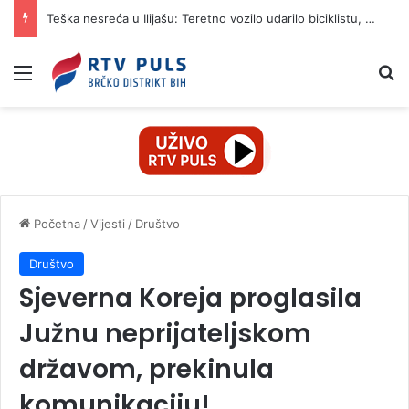
Teška nesreća u Ilijašu: Teretno vozilo udarilo biciklistu, 75-godišnjak zadržan u bolnici
Izbornik
Pr
Početna
/
Vijesti
/
Društvo
Društvo
Sjeverna Koreja proglasila
Južnu neprijateljskom
državom, prekinula
komunikaciju!