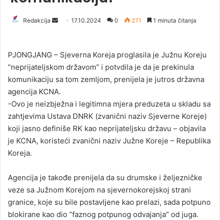
Redakcija
S
17.10.2024
0
271
1 minuta čitanja
e
n
PJONGJANG – Sjeverna Koreja proglasila je Južnu Koreju
d
“neprijateljskom državom” i potvdila je da je prekinula
a
komunikaciju sa tom zemljom, prenijela je jutros državna
n
agencija KCNA.
e
-Ovo je neizbježna i legitimna mjera preduzeta u skladu sa
m
a
zahtjevima Ustava DNRK (zvanični naziv Sjeverne Koreje)
i
koji jasno definiše RK ​​kao neprijateljsku državu – objavila
l
je KCNA, koristeći zvanični naziv Južne Koreje – Republika
Koreja.
Agencija je takođe prenijela da su drumske i željezničke
veze sa Južnom Korejom na sjevernokorejskoj strani
granice, koje su bile postavljene kao prelazi, sada potpuno
blokirane kao dio “faznog potpunog odvajanja” od juga.