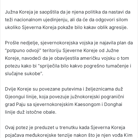
Južna Koreja je saopštila da je njena politika da nastavi da
teži nacionalnom ujedinjenju, ali da će da odgovori silom
ukoliko Sjeverna Koreja pokaže bilo kakav oblik agresije.
Prošle nedjelje, sjevernokorejska vojska je najavila plan da
“potpuno odvoji” teritoriju Sjeverne Koreje od Južne
Koreje, navodeći da je obavijestila američku vojsku o tom
potezu kako bi “spriječila bilo kakvo pogrešno tumačenje i
slučajne sukobe”.
Dvije Koreje su povezane putevima i željeznicama duž
Gjeongui linije, koja povezuje južnokorejski pogranični
grad Paju sa sjevernokorejskim Kaesongom i Donghai
linije duž istočne obale.
Ovaj potez je preduzet u trenutku kada Sjeverna Koreja
pojačava međukorejske tenzije nakon što je njen vođa Kim