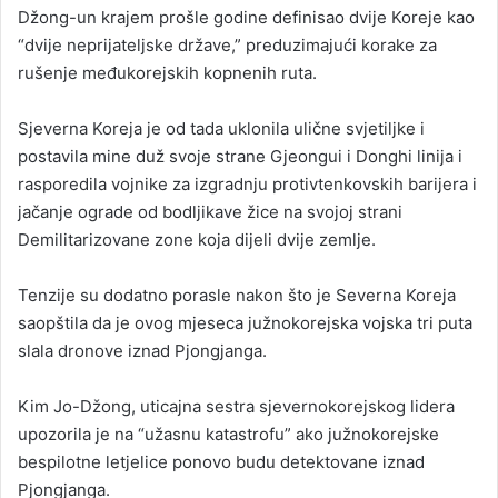
Džong-un krajem prošle godine definisao dvije Koreje kao
“dvije neprijateljske države,” preduzimajući korake za
rušenje međukorejskih kopnenih ruta.
Sjeverna Koreja je od tada uklonila ulične svjetiljke i
postavila mine duž svoje strane Gjeongui i Donghi linija i
rasporedila vojnike za izgradnju protivtenkovskih barijera i
jačanje ograde od bodljikave žice na svojoj strani
Demilitarizovane zone koja dijeli dvije zemlje.
Tenzije su dodatno porasle nakon što je Severna Koreja
saopštila da je ovog mjeseca južnokorejska vojska tri puta
slala dronove iznad Pjongjanga.
Kim Jo-Džong, uticajna sestra sjevernokorejskog lidera
upozorila je na “užasnu katastrofu” ako južnokorejske
bespilotne letjelice ponovo budu detektovane iznad
Pjongjanga.