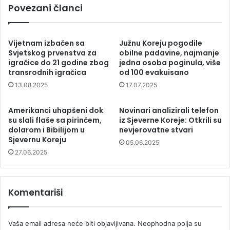
Povezani članci
Vijetnam izbačen sa
Južnu Koreju pogodile
Svjetskog prvenstva za
obilne padavine, najmanje
igračice do 21 godine zbog
jedna osoba poginula, više
transrodnih igračica
od 100 evakuisano
13.08.2025
17.07.2025
Amerikanci uhapšeni dok
Novinari analizirali telefon
su slali flaše sa pirinčem,
iz Sjeverne Koreje: Otkrili su
dolarom i Bibilijom u
nevjerovatne stvari
Sjevernu Koreju
05.06.2025
27.06.2025
Komentariši
Vaša email adresa neće biti objavljivana.
Neophodna polja su