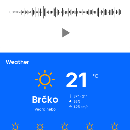
00:00
Weather
21
℃
Brčko
37º - 21º
56%
1.25 km/h
Vedro nebo