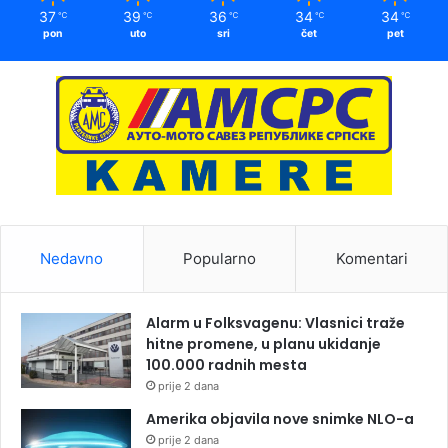
37
39
36
34
34
℃
℃
℃
℃
℃
pon
uto
sri
čet
pet
Nedavno
Popularno
Komentari
Alarm u Folksvagenu: Vlasnici traže
hitne promene, u planu ukidanje
100.000 radnih mesta
prije 2 dana
Amerika objavila nove snimke NLO-a
prije 2 dana