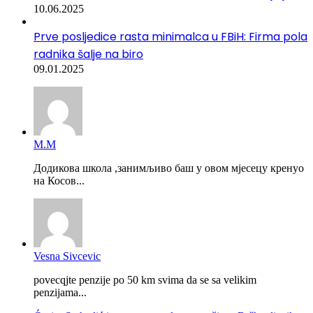
10.06.2025
Prve posljedice rasta minimalca u FBiH: Firma pola
radnika šalje na biro
09.01.2025
М.М
Додикова школа ,занимљиво баш у овом мјесецу кренуо
на Косов...
Vesna Sivcevic
povecqjte penzije po 50 km svima da se sa velikim
penzijama...