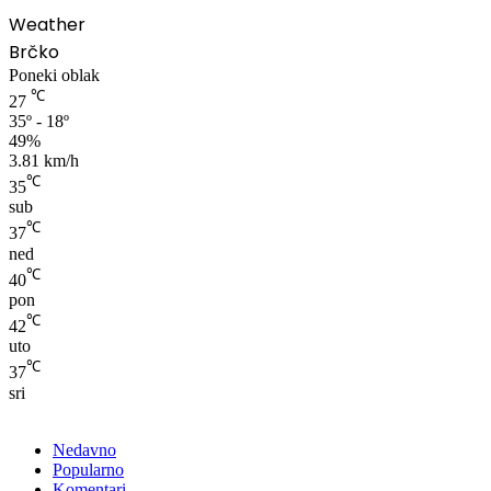
Weather
Brčko
Poneki oblak
℃
27
35º - 18º
49%
3.81 km/h
℃
35
sub
℃
37
ned
℃
40
pon
℃
42
uto
℃
37
sri
Nedavno
Popularno
Komentari