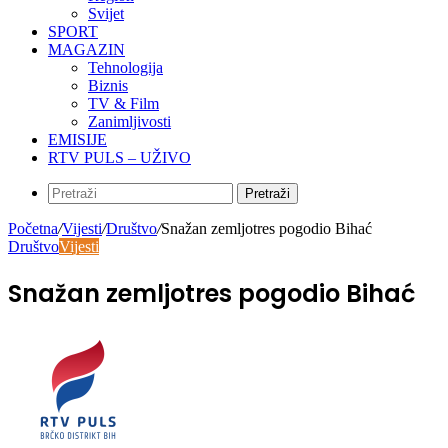
Svijet
SPORT
MAGAZIN
Tehnologija
Biznis
TV & Film
Zanimljivosti
EMISIJE
RTV PULS – UŽIVO
Pretraži
Početna
/
Vijesti
/
Društvo
/
Snažan zemljotres pogodio Bihać
Društvo
Vijesti
Snažan zemljotres pogodio Bihać