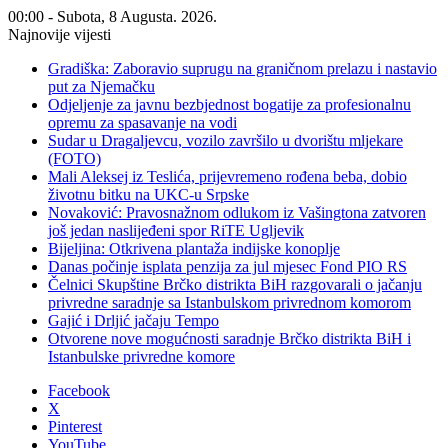
00:00 - Subota, 8 Augusta. 2026.
Najnovije vijesti
Gradiška: Zaboravio suprugu na graničnom prelazu i nastavio
put za Njemačku
Odjeljenje za javnu bezbjednost bogatije za profesionalnu
opremu za spasavanje na vodi
Sudar u Dragaljevcu, vozilo završilo u dvorištu mljekare
(FOTO)
Mali Aleksej iz Teslića, prijevremeno rođena beba, dobio
životnu bitku na UKC-u Srpske
Novaković: Pravosnažnom odlukom iz Vašingtona zatvoren
još jedan naslijeđeni spor RiTE Ugljevik
Bijeljina: Otkrivena plantaža indijske konoplje
Danas počinje isplata penzija za jul mjesec Fond PIO RS
Čelnici Skupštine Brčko distrikta BiH razgovarali o jačanju
privredne saradnje sa Istanbulskom privrednom komorom
Gajić i Drljić jačaju Tempo
Otvorene nove mogućnosti saradnje Brčko distrikta BiH i
Istanbulske privredne komore
Facebook
X
Pinterest
YouTube