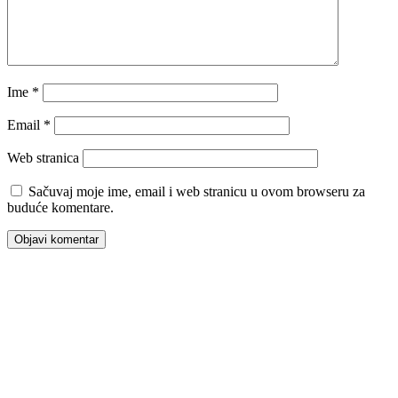
Ime
*
Email
*
Web stranica
Sačuvaj moje ime, email i web stranicu u ovom browseru za
buduće komentare.
00:00