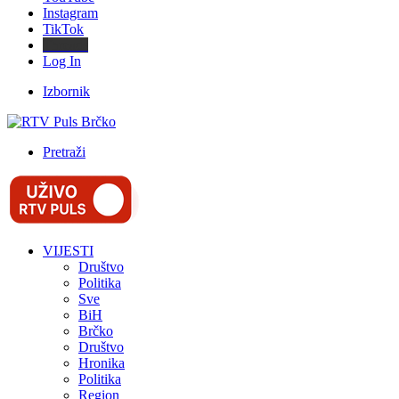
Instagram
TikTok
Threads
Log In
Izbornik
Pretraži
VIJESTI
Društvo
Politika
Sve
BiH
Brčko
Društvo
Hronika
Politika
Region