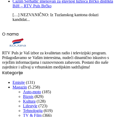
Ćazim Serhatlić imenovan za glavnog tužioca Brčko distrikta
BiH – RTV Puls Brčko
[…] NEZVANIČNO: Iz Tuzlanskog kantona dolazi
kandidat...
O nama
RTV Puls je Vaš izbor za kvalitetan radio i televizijski program.
Prilagođavamo se Vašim interesima, nudeći dinamično iskustvo s
svježim informacijama i raznovrsnom zabavom. Postani dio naše
zajednice i uživaj u vrhunskim medijskim sadržajima!
Kategorije
Emisije
(131)
Magazin
(5.258)
Auto-moto
(185)
Biznis
(829)
Kultura
(128)
Lifestyle
(723)
Tehnologija
(619)
TV & Film
(366)