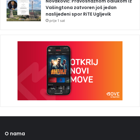
Novaković: Pravosnažnom odlukom iz
Vašingtona zatvoren još jedan
naslijeđeni spor RiTE Ugljevik
prije 1 sat
O nama