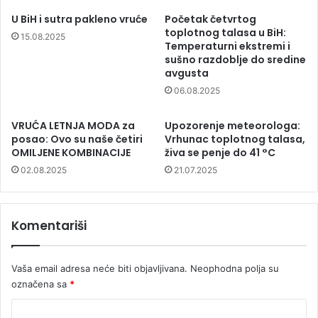
U BiH i sutra pakleno vruće
Početak četvrtog
toplotnog talasa u BiH:
15.08.2025
Temperaturni ekstremi i
sušno razdoblje do sredine
avgusta
06.08.2025
VRUĆA LETNJA MODA za
Upozorenje meteorologa:
posao: Ovo su naše četiri
Vrhunac toplotnog talasa,
OMILJENE KOMBINACIJE
živa se penje do 41 °C
02.08.2025
21.07.2025
Komentariši
Vaša email adresa neće biti objavljivana.
Neophodna polja su
označena sa
*
K