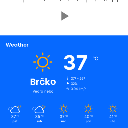
Weather
37
℃
Brčko
37º - 26º
32%
3.94 km/h
Vedro nebo
37
35
37
40
41
℃
℃
℃
℃
℃
pet
sub
ned
pon
uto