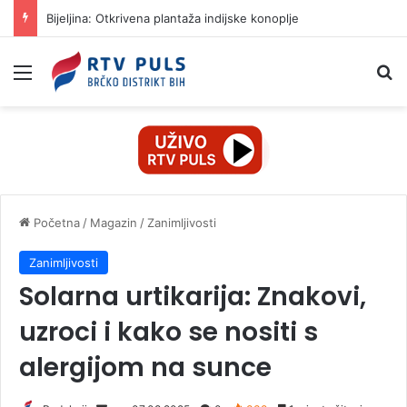
Bijeljina: Otkrivena plantaža indijske konoplje
Izbornik
Pr
Početna
/
Magazin
/
Zanimljivosti
Zanimljivosti
Solarna urtikarija: Znakovi,
uzroci i kako se nositi s
alergijom na sunce