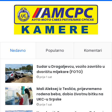
Nedavno
Popularno
Komentari
Sudar u Dragaljevcu, vozilo završilo u
dvorištu mljekare (FOTO)
prije 1 sat
Mali Aleksej iz Teslića, prijevremeno
rođena beba, dobio životnu bitku na
UKC-u Srpske
prije 1 sat