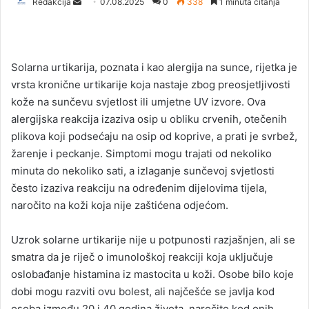
Redakcija
S
07.08.2025
0
338
1 minuta čitanja
e
n
d
Solarnа urtikarija, poznata i kao alergija na sunce, rijetka je
a
vrsta kronične urtikarije koja nastaje zbog preosjetljivosti
n
kože na sunčevu svjetlost ili umjetne UV izvore. Ova
e
alergijska reakcija izaziva osip u obliku crvenih, otečenih
m
a
plikova koji podsećaju na osip od koprive, a prati je svrbež,
i
žarenje i peckanje. Simptomi mogu trajati od nekoliko
l
minuta do nekoliko sati, a izlaganje sunčevoj svjetlosti
često izaziva reakciju na određenim dijelovima tijela,
naročito na koži koja nije zaštićena odjećom.
Uzrok solarne urtikarije nije u potpunosti razjašnjen, ali se
smatra da je riječ o imunološkoj reakciji koja uključuje
oslobađanje histamina iz mastocita u koži. Osobe bilo koje
dobi mogu razviti ovu bolest, ali najčešće se javlja kod
osoba između 20 i 40 godina života, naročito kod onih