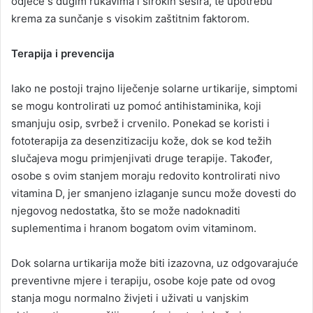
odjeće s dugim rukavima i širokih šešira, te upotrebu
krema za sunčanje s visokim zaštitnim faktorom.
Terapija i prevencija
Iako ne postoji trajno liječenje solarne urtikarije, simptomi
se mogu kontrolirati uz pomoć antihistaminika, koji
smanjuju osip, svrbež i crvenilo. Ponekad se koristi i
fototerapija za desenzitizaciju kože, dok se kod težih
slučajeva mogu primjenjivati druge terapije. Također,
osobe s ovim stanjem moraju redovito kontrolirati nivo
vitamina D, jer smanjeno izlaganje suncu može dovesti do
njegovog nedostatka, što se može nadoknaditi
suplementima i hranom bogatom ovim vitaminom.
Dok solarna urtikarija može biti izazovna, uz odgovarajuće
preventivne mjere i terapiju, osobe koje pate od ovog
stanja mogu normalno živjeti i uživati u vanjskim