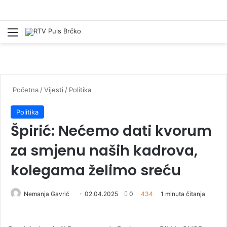
Izbornik
Pr
Početna
/
Vijesti
/
Politika
Politika
Špirić: Nećemo dati kvorum
za smjenu naših kadrova,
kolegama želimo sreću
Nemanja Gavrić
S
02.04.2025
0
434
1 minuta čitanja
e
n