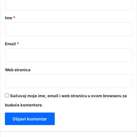
a
r
Ime
*
*
Email
*
Web stranica
Sačuvaj moje ime, email i web stranicu u ovom browseru za
buduće komentare.