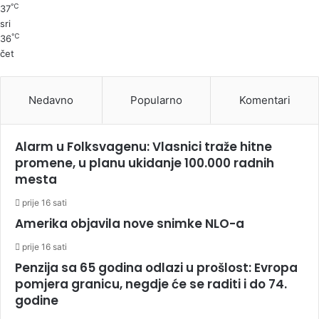
℃
37
sri
℃
36
čet
Nedavno
Popularno
Komentari
Alarm u Folksvagenu: Vlasnici traže hitne
promene, u planu ukidanje 100.000 radnih
mesta
prije 16 sati
Amerika objavila nove snimke NLO-a
prije 16 sati
Penzija sa 65 godina odlazi u prošlost: Evropa
pomjera granicu, negdje će se raditi i do 74.
godine