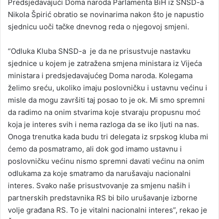
Predsjedavajući Doma naroda Parlamenta BiH iz SNSD-a
d
Nikola Špirić obratio se novinarima nakon što je napustio
a
sjednicu uoči tačke dnevnog reda o njegovoj smjeni.
n
e
“Odluka Kluba SNSD-a je da ne prisustvuje nastavku
m
a
sjednice u kojem je zatražena smjena ministara iz Vijeća
i
ministara i predsjedavajućeg Doma naroda. Kolegama
l
želimo sreću, ukoliko imaju poslovničku i ustavnu većinu i
misle da mogu završiti taj posao to je ok. Mi smo spremni
da radimo na onim stvarima koje stvaraju propusnu moć
koja je interes svih i nema razloga da se iko ljuti na nas.
Onoga trenutka kada budu tri delegata iz srpskog kluba mi
ćemo da posmatramo, ali dok god imamo ustavnu i
poslovničku većinu nismo spremni davati većinu na onim
odlukama za koje smatramo da narušavaju nacionalni
interes. Svako naše prisustvovanje za smjenu naših i
partnerskih predstavnika RS bi bilo urušavanje izborne
volje građana RS. To je vitalni nacionalni interes”, rekao je