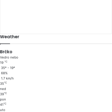
00:00
Weather
Brčko
Vedro nebo
℃
19
35º - 19º
68%
1.7 km/h
℃
35
ned
℃
39
pon
℃
41
uto