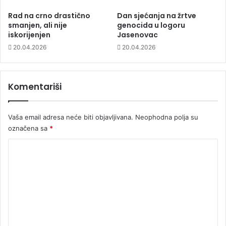
Rad na crno drastično
Dan sjećanja na žrtve
smanjen, ali nije
genocida u logoru
iskorijenjen
Jasenovac
20.04.2026
20.04.2026
Komentariši
Vaša email adresa neće biti objavljivana.
Neophodna polja su
označena sa
*
K
o
m
e
n
t