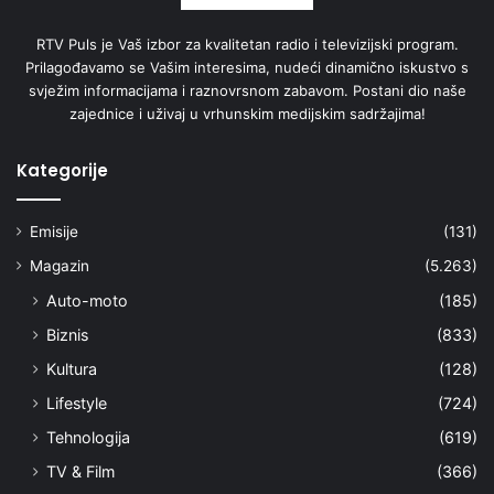
RTV Puls je Vaš izbor za kvalitetan radio i televizijski program.
Prilagođavamo se Vašim interesima, nudeći dinamično iskustvo s
svježim informacijama i raznovrsnom zabavom. Postani dio naše
zajednice i uživaj u vrhunskim medijskim sadržajima!
Kategorije
Emisije
(131)
Magazin
(5.263)
Auto-moto
(185)
Biznis
(833)
Kultura
(128)
Lifestyle
(724)
Tehnologija
(619)
TV & Film
(366)