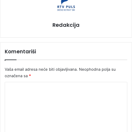
Redakcija
Komentariši
Vaša email adresa neće biti objavljivana.
Neophodna polja su
označena sa
*
K
o
m
e
n
t