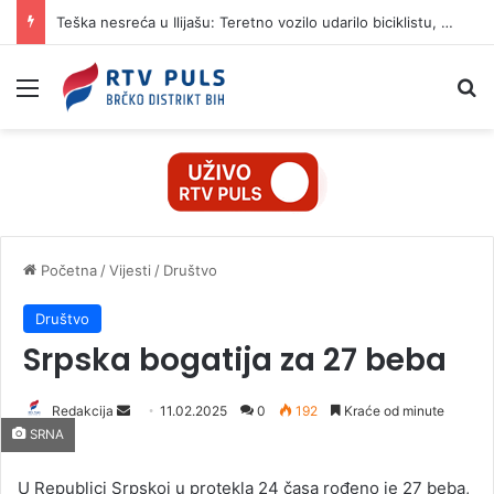
Teška nesreća u Ilijašu: Teretno vozilo udarilo biciklistu, 75-godišnjak zadržan u bolnici
Izbornik
Pr
Početna
/
Vijesti
/
Društvo
Društvo
Srpska bogatija za 27 beba
Redakcija
S
11.02.2025
0
192
Kraće od minute
SRNA
e
n
U Republici Srpskoj u protekla 24 časa rođeno je 27 beba,
d