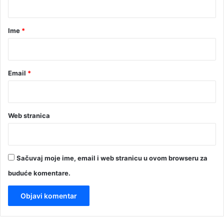
a
r
Ime
*
*
Email
*
Web stranica
Sačuvaj moje ime, email i web stranicu u ovom browseru za
buduće komentare.