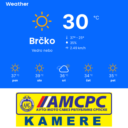
Weather
30
℃
Brčko
37º - 25º
35%
2.49 km/h
Vedro nebo
37
39
36
34
35
℃
℃
℃
℃
℃
pon
uto
sri
čet
pet