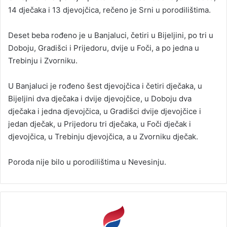
14 dječaka i 13 djevojčica, rečeno je Srni u porodilištima.
a
n
Deset beba rođeno je u Banjaluci, četiri u Bijeljini, po tri u
e
Doboju, Gradišci i Prijedoru, dvije u Foči, a po jedna u
m
a
Trebinju i Zvorniku.
i
l
U Banjaluci je rođeno šest djevojčica i četiri dječaka, u
Bijeljini dva dječaka i dvije djevojčice, u Doboju dva
dječaka i jedna djevojčica, u Gradišci dvije djevojčice i
jedan dječak, u Prijedoru tri dječaka, u Foči dječak i
djevojčica, u Trebinju djevojčica, a u Zvorniku dječak.
Poroda nije bilo u porodilištima u Nevesinju.