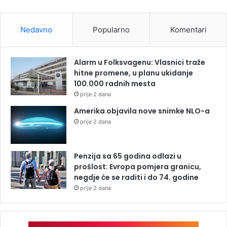
Nedavno
Popularno
Komentari
Alarm u Folksvagenu: Vlasnici traže
hitne promene, u planu ukidanje
100.000 radnih mesta
prije 2 dana
Amerika objavila nove snimke NLO-a
prije 2 dana
Penzija sa 65 godina odlazi u
prošlost: Evropa pomjera granicu,
negdje će se raditi i do 74. godine
prije 2 dana