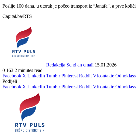
Poslije 100 dana, u utorak je počeo transport iz “Janafa”, a prve koli
Capital.ba/RTS
Redakcija
Send an email
15.01.2026
0
163
2 minutes read
Facebook
X
LinkedIn
Tumblr
Pinterest
Reddit
VKontakte
Odnoklass
Podijeli
Facebook
X
LinkedIn
Tumblr
Pinterest
Reddit
VKontakte
Odnoklass