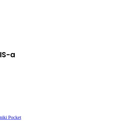
NIS-a
niki
Pocket