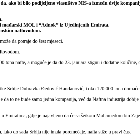
ako bi bilo podijeljeno vlasništvo NIS-a između dvije kompanije,
u.
– i mađarski MOL i “Adnok” iz Ujedinjenih Emirata.
dranskim naftovodom.
 može da potraje do šest mjeseci.
naftovodom.
0 tona nafte, a moguće je da do 23. januara stignu i dodatne količine, 
ergetike Srbije Dubravka Đedović Handanović, i oko 120.000 tona domaće 
je da to ne bude samo jedna kompanija, već da Naftna industrija dobij
vio u Emiratima, gdje je najavljeno da će sa šeikom Mohamedom bin Zaje
 iako do sada Srbija nije imala poremećaje, nafta stiže u pravi čas.