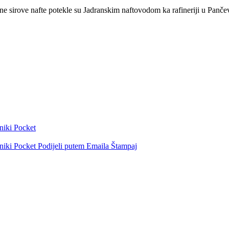
čine sirove nafte potekle su Jadranskim naftovodom ka rafineriji u Panče
niki
Pocket
niki
Pocket
Podijeli putem Emaila
Štampaj