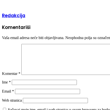
Redakcija
Komentariši
Vaša email adresa neće biti objavljivana.
Neophodna polja su označe
Komentar
*
Ime
*
Email
*
Web stranica
Sačuvaj moje ime, email i web stranicu u ovom browseru za budu