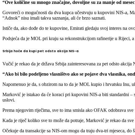
“Ove količine su mnogo značajne, dovoljne su za manje od mesec 
Govoreći o mogućnosti da dva kupca učestvuju u kupovini NIS-a, Mark
“Adnok” nisu imali takva saznanja, ali će brzo saznati.
Ističe da, ako dođe do te kupovine, Emirati gledaju svoj interes na ovom
Podsjeća da je MOL pri kraju sa rekonstrukcijom rafinerije u Rijeci, 
Srbija hoće da kupi pet odsto akcija NIS-a
Vučić je rekao da je država Srbija zainteresovana za pet odsto akcija 
“Ako bi bilo podeljeno vlasništvo ako se pojave dva vlasnika, onda
Napomenuo je da, s obzirom na to da je MOL kupio i hrvatsku Inu, uk
Marković je istakao da će koraci pri kupovini NIS-a biti standardni – s
uslovi.
Prema njegovim riječima, sve to ima smisla ako OFAK odobrava sve 
Kada je riječ koliko sve to može da potraje, Marković je rekao da sve z
Očekuje da transakcije sa NIS-om mogu da traju dva-tri mjeseca, do š