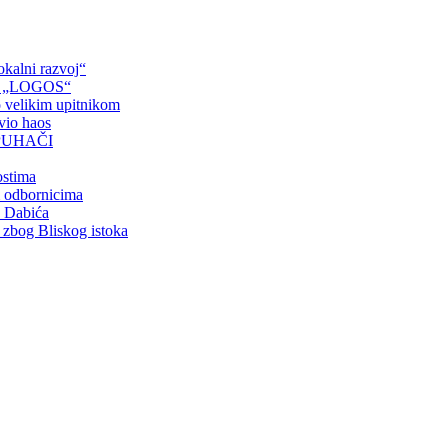
okalni razvoj“
ove „LOGOS“
 velikim upitnikom
avio haos
PUHAČI
ostima
m odbornicima
a Dabića
o zbog Bliskog istoka