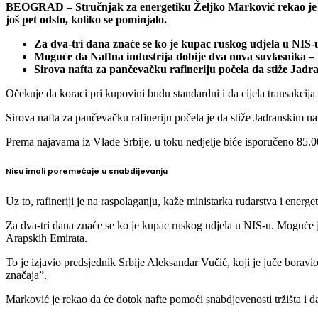
BEOGRAD – Stručnjak za energetiku Željko Marković rekao je da, 
još pet odsto, koliko se pominjalo.
Za dva-tri dana znaće se ko je kupac ruskog udjela u NIS-
Moguće da Naftna industrija dobije dva nova suvlasnika 
Sirova nafta za pančevačku rafineriju počela da stiže Ja
Očekuje da koraci pri kupovini budu standardni i da cijela transakcija
Sirova nafta za pančevačku rafineriju počela je da stiže Jadranskim 
Prema najavama iz Vlade Srbije, u toku nedjelje biće isporučeno 85.00
Nisu imali poremećaje u snabdijevanju
Uz to, rafineriji je na raspolaganju, kaže ministarka rudarstva i en
Za dva-tri dana znaće se ko je kupac ruskog udjela u NIS-u. Moguće 
Arapskih Emirata.
To je izjavio predsjednik Srbije Aleksandar Vučić, koji je juče bora
značaja”.
Marković je rekao da će dotok nafte pomoći snabdjevenosti tržišta i da,