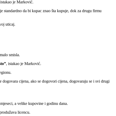
 istakao je Marković.
e standardno da bi kupac znao šta kupuje, dok za drugu firmu
oj uticaj.
imalo smisla.
sto”
, istakao je Marković.
egionu.
se dogovara cijena, ako se dogovori cijena, dogovaraju se i svi drugi
t mjeseci, a velike kupovine i godinu dana.
 produžava licencu.