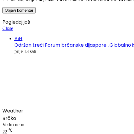
Pogledaj još
Close
BiH
Održan treći Forum brčanske dijaspore „Globalno is
prije 13 sati
00:00
Weather
Brčko
Vedro nebo
℃
22