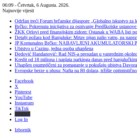
06:09 - Četvrtak, 6 Augusta. 2026.
Najnovije vijesti
Održan treći Forum brčanske dijaspore „Globalno iskustvo za l
Brčko: Pokrenuta inicijativa za osnivanje Predškolske ustan
ŽKK Orlovi pred finansijskim zidom: Ostanak u WABA ligi po
Detalji požara kod Banjaluke: Mrtav pijan palio vatru, pa napr
JP Komunalno Brčko: NABAVLJENI AKUMULATORSKI 
Ubistvo u Cazinu, jedna osoba uhapšena
Đedović Handanović: Rad NIS-a presudan u vanrednim okoln
Kredit od 18 miliona i naplata parkinga danas pred banjalučki
Uhapšen osumnjičeni za pomaganje u pokušaju ubistva Davor
Evropske berze u plusu: Nafta na 80 dolara, tržište optimističn
Facebook
X
Pinterest
YouTube
Instagram
TikTok
Threads
Log In
Izbornik