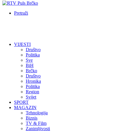
Pretraži
VIJESTI
Društvo
Politika
Sve
BiH
Brčko
Društvo
Hronika
Politika
Region
Svijet
SPORT
MAGAZIN
Tehnologija
Biznis
TV & Film
Zanimljivosti