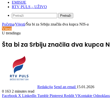
EMISIJE
RTV PULS – UŽIVO
Pretraži
Početna
/
Vijesti
/
Šta bi za Srbiju značila dva kupca NIS-a
Vijesti
U trendingu
Šta bi za Srbiju značila dva kupca 
Redakcija
Send an email
15.01.2026
0
163
2 minutes read
Facebook
X
LinkedIn
Tumblr
Pinterest
Reddit
VKontakte
Odnoklass