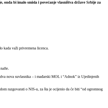
 onda bi imalo smisla i povećanje vlasništva države Srbije za
do kada važi privremena licenca.
nafte.
e dva nova suvlasnika – i mađarski MOL i “Adnok” iz Ujedinjenih
dom razgovarati o NIS-u, za šta je ocijenio da će biti “od ogromnog