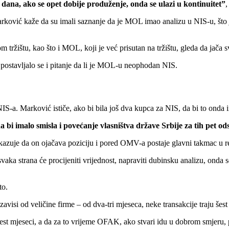
dana, ako se opet dobije produženje, onda se ulazi u kontinuitet”
,
ović kaže da su imali saznanje da je MOL imao analizu u NIS-u, što j
 tržištu, kao što i MOL, koji je već prisutan na tržištu, gleda da jača sv
a postavljalo se i pitanje da li je MOL-u neophodan NIS.
NIS-a. Marković ističe, ako bi bila još dva kupca za NIS, da bi to onda 
 bi imalo smisla i povećanje vlasništva države Srbije za tih pet od
azuje da on ojačava poziciju i pored OMV-a postaje glavni takmac u r
vaka strana će procijeniti vrijednost, napraviti dubinsku analizu, onda 
to.
avisi od veličine firme – od dva-tri mjeseca, neke transakcije traju šes
est mjeseci, a da za to vrijeme OFAK, ako stvari idu u dobrom smjeru,