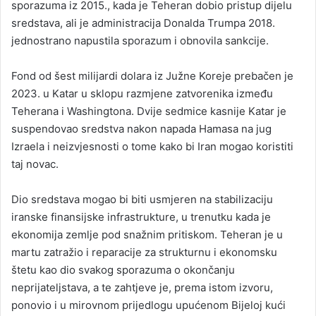
sporazuma iz 2015., kada je Teheran dobio pristup dijelu
sredstava, ali je administracija Donalda Trumpa 2018.
jednostrano napustila sporazum i obnovila sankcije.
Fond od šest milijardi dolara iz Južne Koreje prebačen je
2023. u Katar u sklopu razmjene zatvorenika između
Teherana i Washingtona. Dvije sedmice kasnije Katar je
suspendovao sredstva nakon napada Hamasa na jug
Izraela i neizvjesnosti o tome kako bi Iran mogao koristiti
taj novac.
Dio sredstava mogao bi biti usmjeren na stabilizaciju
iranske finansijske infrastrukture, u trenutku kada je
ekonomija zemlje pod snažnim pritiskom. Teheran je u
martu zatražio i reparacije za strukturnu i ekonomsku
štetu kao dio svakog sporazuma o okončanju
neprijateljstava, a te zahtjeve je, prema istom izvoru,
ponovio i u mirovnom prijedlogu upućenom Bijeloj kući