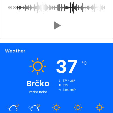
00:00
Weather
37
℃
Brčko
37º - 26º
32%
3.94 km/h
Vedro nebo