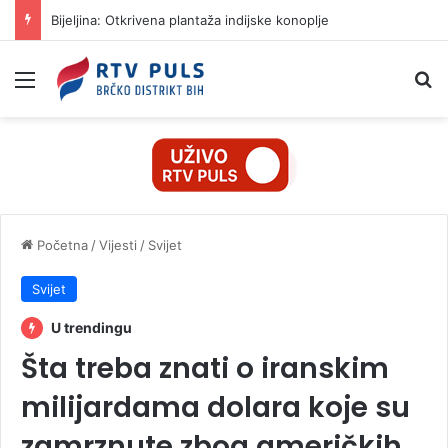
Bijeljina: Otkrivena plantaža indijske konoplje
Izbornik
Pr
Početna
/
Vijesti
/
Svijet
Svijet
U trendingu
Šta treba znati o iranskim
milijardama dolara koje su
zamrznute zbog američkih