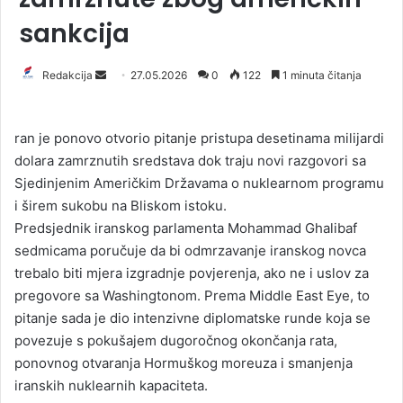
sankcija
Redakcija
S
27.05.2026
0
122
1 minuta čitanja
e
n
ran je ponovo otvorio pitanje pristupa desetinama milijardi
d
dolara zamrznutih sredstava dok traju novi razgovori sa
a
Sjedinjenim Američkim Državama o nuklearnom programu
n
i širem sukobu na Bliskom istoku.
e
Predsjednik iranskog parlamenta Mohammad Ghalibaf
m
a
sedmicama poručuje da bi odmrzavanje iranskog novca
i
trebalo biti mjera izgradnje povjerenja, ako ne i uslov za
l
pregovore sa Washingtonom. Prema Middle East Eye, to
pitanje sada je dio intenzivne diplomatske runde koja se
povezuje s pokušajem dugoročnog okončanja rata,
ponovnog otvaranja Hormuškog moreuza i smanjenja
iranskih nuklearnih kapaciteta.