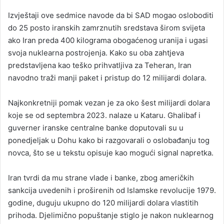
Izvještaji ove sedmice navode da bi SAD mogao osloboditi
do 25 posto iranskih zamrznutih sredstava širom svijeta
ako Iran preda 400 kilograma obogaćenog uranija i ugasi
svoja nuklearna postrojenja. Kako su oba zahtjeva
predstavljena kao teško prihvatljiva za Teheran, Iran
navodno traži manji paket i pristup do 12 milijardi dolara.
Najkonkretniji pomak vezan je za oko šest milijardi dolara
koje se od septembra 2023. nalaze u Kataru. Ghalibaf i
guverner iranske centralne banke doputovali su u
ponedjeljak u Dohu kako bi razgovarali o oslobađanju tog
novca, što se u tekstu opisuje kao mogući signal napretka.
Iran tvrdi da mu strane vlade i banke, zbog američkih
sankcija uvedenih i proširenih od Islamske revolucije 1979.
godine, duguju ukupno do 120 milijardi dolara vlastitih
prihoda. Djelimično popuštanje stiglo je nakon nuklearnog