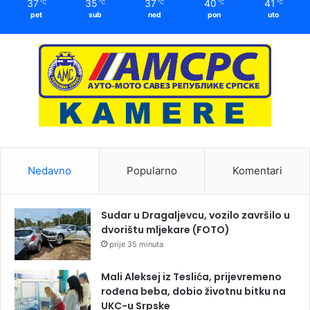
37
35
37
40
41
℃
℃
℃
℃
℃
pet
sub
ned
pon
uto
Nedavno
Popularno
Komentari
Sudar u Dragaljevcu, vozilo završilo u
dvorištu mljekare (FOTO)
prije 35 minuta
Mali Aleksej iz Teslića, prijevremeno
rođena beba, dobio životnu bitku na
UKC-u Srpske