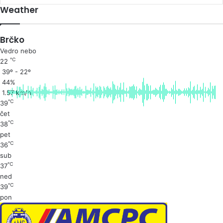
Weather
Brčko
Vedro nebo
℃
22
39º - 22º
44%
1.57 km/h
℃
39
čet
℃
38
pet
℃
36
sub
℃
37
ned
℃
39
pon