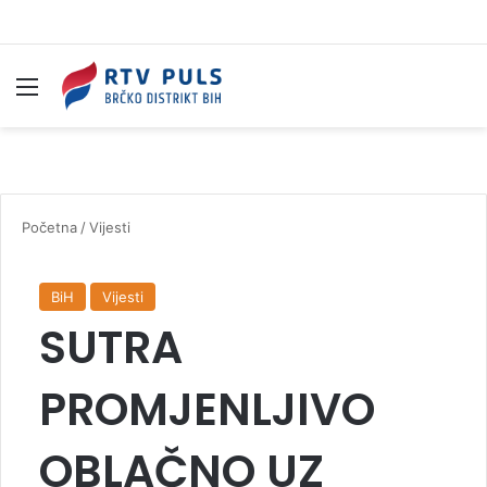
Izbornik
Pr
Početna
/
Vijesti
BiH
Vijesti
SUTRA
PROMJENLJIVO
OBLAČNO UZ