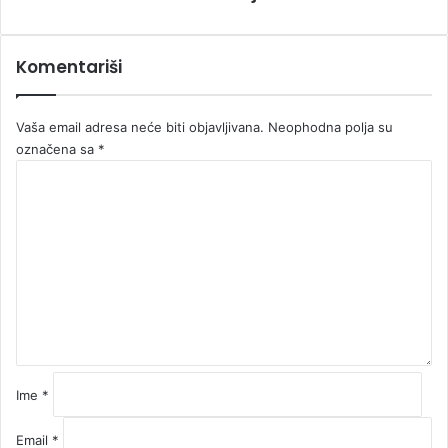
Komentariši
Vaša email adresa neće biti objavljivana.
Neophodna polja su
označena sa
*
K
o
m
e
n
t
a
r
*
Ime
*
Email
*