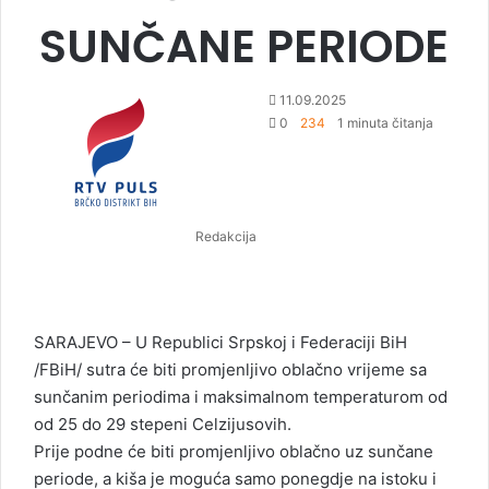
SUNČANE PERIODE
S
11.09.2025
e
0
234
1 minuta čitanja
n
d
a
n
Redakcija
e
m
a
i
l
SARAJEVO – U Republici Srpskoj i Federaciji BiH
/FBiH/ sutra će biti promjenljivo oblačno vrijeme sa
sunčanim periodima i maksimalnom temperaturom od
od 25 do 29 stepeni Celzijusovih.
Prije podne će biti promjenljivo oblačno uz sunčane
periode, a kiša je moguća samo ponegdje na istoku i