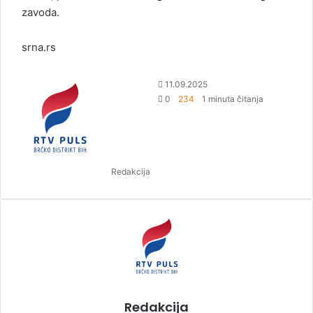
zavoda.
srna.rs
S
11.09.2025
e
0
234
1 minuta čitanja
n
d
a
n
Redakcija
e
m
a
i
l
Redakcija