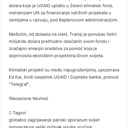
dolara koje je USAID uplatio u Zeleni klimatski fond,
mehanizam UN za finansiranje održivih projekata u
zemljama u razvoju, pod Bajdenovom administracijom.
Međutim, od dolaska na vlast, Tramp je povukao četiri
milijarde dolara prethodno obećanih ovom fondu i
značajno smanjio sredstva za pomoć koja je
doprinosila ekološkim projektima širom svijeta.
Klimatski projekti su među najugroženijima, upozorava
Ed Kar, bivši savjetnik USAID i Svjetske banke, prenosi
“
Telegraf
“.
(
Nezavisne Novine
)
Tagovi
globalno zagrijavanje
pariski sporazum
svijet
temperature
veliki pritisak
visoke
vrućine