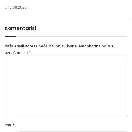
13.08.2025
Komentariši
Vaša email adresa neće biti objavljivana.
Neophodna polja su
označena sa
*
K
o
m
e
n
t
a
r
*
Ime
*