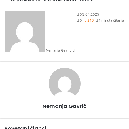
S
03.04.2025
e
0
246
1 minuta čitanja
n
d
a
n
Nemanja Gavrić
e
m
a
i
l
Nemanja Gavrić
Povezani članci