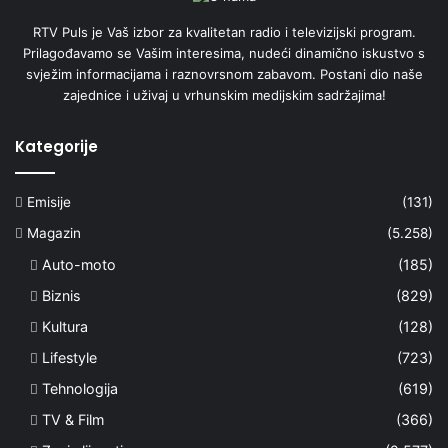
RTV Puls je Vaš izbor za kvalitetan radio i televizijski program.
Prilagođavamo se Vašim interesima, nudeći dinamično iskustvo s
svježim informacijama i raznovrsnom zabavom. Postani dio naše
zajednice i uživaj u vrhunskim medijskim sadržajima!
Kategorije
Emisije
(131)
Magazin
(5.258)
Auto-moto
(185)
Biznis
(829)
Kultura
(128)
Lifestyle
(723)
Tehnologija
(619)
TV & Film
(366)