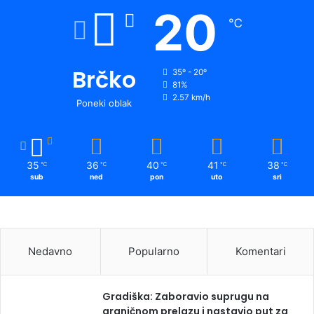
20
℃
Brčko
35º - 20º
81%
2.57 km/h
Poneki oblak
35
36
40
41
38
℃
℃
℃
℃
℃
sub
ned
pon
uto
sri
Nedavno
Popularno
Komentari
Gradiška: Zaboravio suprugu na
graničnom prelazu i nastavio put za