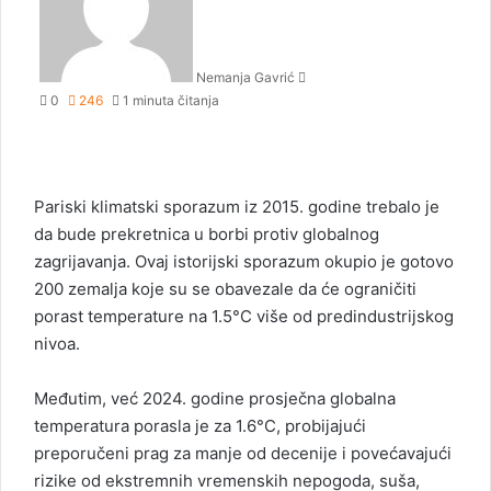
d
a
n
Nemanja Gavrić
e
0
246
1 minuta čitanja
m
a
i
l
​Pariski klimatski sporazum iz 2015. godine trebalo je
da bude prekretnica u borbi protiv globalnog
zagrijavanja. Ovaj istorijski sporazum okupio je gotovo
200 zemalja koje su se obavezale da će ograničiti
porast temperature na 1.5°C više od predindustrijskog
nivoa.
Međutim, već 2024. godine prosječna globalna
temperatura porasla je za 1.6°C, probijajući
preporučeni prag za manje od decenije i povećavajući
rizike od ekstremnih vremenskih nepogoda, suša,