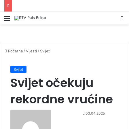
Izbornik
Pr
Početna
/
Vijesti
/
Svijet
Svijet
Svijet očekuju
rekordne vrućine
S
03.04.2025
e
n