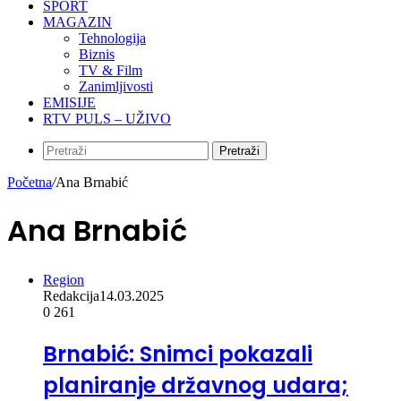
SPORT
MAGAZIN
Tehnologija
Biznis
TV & Film
Zanimljivosti
EMISIJE
RTV PULS – UŽIVO
Pretraži
Početna
/
Ana Brnabić
Ana Brnabić
Region
Redakcija
14.03.2025
0
261
Brnabić: Snimci pokazali
planiranje državnog udara;