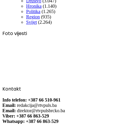
Društvo
(3.047)
Hronika
(1.140)
Politika
(1.265)
Region
(935)
Svijet
(2.264)
Foto vijesti
Kontakt
Info telefon: +387 66 510-961
Email:
redakcija@rtvpuls.ba
Email:
direktor@rtvpulsbrcko.ba
Viber: +387 66 863-529
Whatsapp: +387 66 863-529