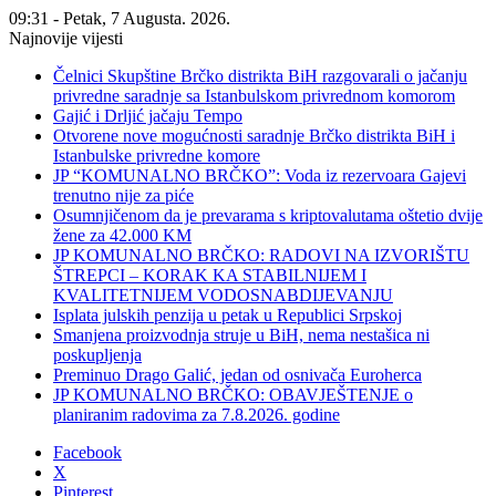
09:31 - Petak, 7 Augusta. 2026.
Najnovije vijesti
Čelnici Skupštine Brčko distrikta BiH razgovarali o jačanju
privredne saradnje sa Istanbulskom privrednom komorom
Gajić i Drljić jačaju Tempo
Otvorene nove mogućnosti saradnje Brčko distrikta BiH i
Istanbulske privredne komore
JP “KOMUNALNO BRČKO”: Voda iz rezervoara Gajevi
trenutno nije za piće
Osumnjičenom da je prevarama s kriptovalutama oštetio dvije
žene za 42.000 KM
JP KOMUNALNO BRČKO: RADOVI NA IZVORIŠTU
ŠTREPCI – KORAK KA STABILNIJEM I
KVALITETNIJEM VODOSNABDIJEVANJU
Isplata julskih penzija u petak u Republici Srpskoj
Smanjena proizvodnja struje u BiH, nema nestašica ni
poskupljenja
Preminuo Drago Galić, jedan od osnivača Euroherca
JP KOMUNALNO BRČKO: OBAVJEŠTENJE o
planiranim radovima za 7.8.2026. godine
Facebook
X
Pinterest