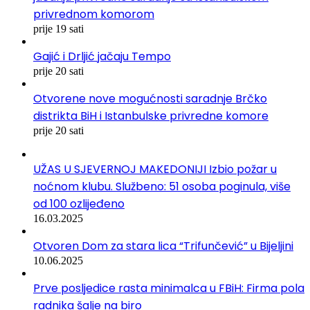
privrednom komorom
prije 19 sati
Gajić i Drljić jačaju Tempo
prije 20 sati
Otvorene nove mogućnosti saradnje Brčko
distrikta BiH i Istanbulske privredne komore
prije 20 sati
UŽAS U SJEVERNOJ MAKEDONIJI Izbio požar u
noćnom klubu. Službeno: 51 osoba poginula, više
od 100 ozlijeđeno
16.03.2025
Otvoren Dom za stara lica “Trifunčević” u Bijeljini
10.06.2025
Prve posljedice rasta minimalca u FBiH: Firma pola
radnika šalje na biro