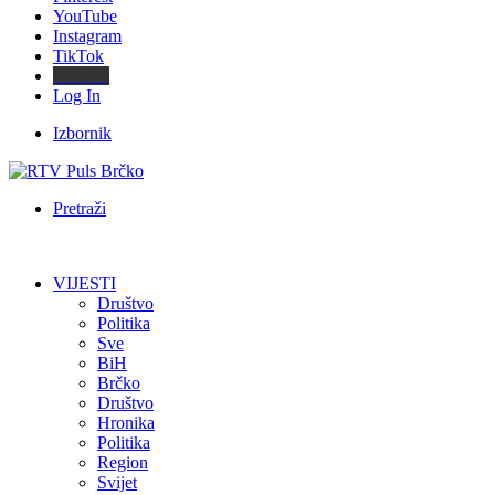
YouTube
Instagram
TikTok
Threads
Log In
Izbornik
Pretraži
VIJESTI
Društvo
Politika
Sve
BiH
Brčko
Društvo
Hronika
Politika
Region
Svijet