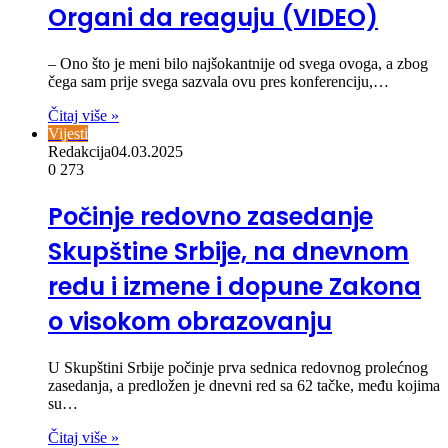
Organi da reaguju (VIDEO)
– Ono što je meni bilo najšokantnije od svega ovoga, a zbog
čega sam prije svega sazvala ovu pres konferenciju,…
Čitaj više »
Vijesti
Redakcija
04.03.2025
0
273
Počinje redovno zasedanje
Skupštine Srbije, na dnevnom
redu i izmene i dopune Zakona
o visokom obrazovanju
U Skupštini Srbije počinje prva sednica redovnog prolećnog
zasedanja, a predložen je dnevni red sa 62 tačke, među kojima
su…
Čitaj više »