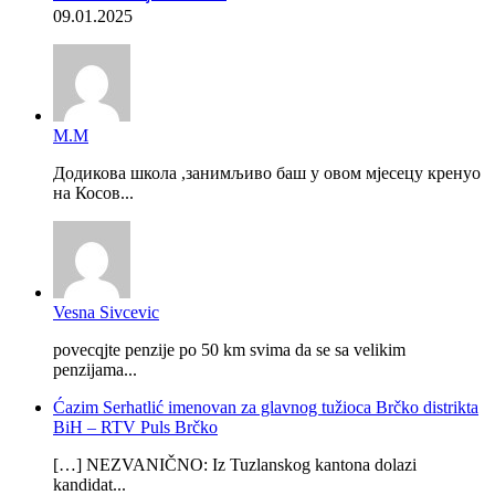
09.01.2025
М.М
Додикова школа ,занимљиво баш у овом мјесецу кренуо
на Косов...
Vesna Sivcevic
povecqjte penzije po 50 km svima da se sa velikim
penzijama...
Ćazim Serhatlić imenovan za glavnog tužioca Brčko distrikta
BiH – RTV Puls Brčko
[…] NEZVANIČNO: Iz Tuzlanskog kantona dolazi
kandidat...