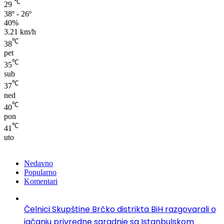
℃
29
38º - 26º
40%
3.21 km/h
℃
38
pet
℃
35
sub
℃
37
ned
℃
40
pon
℃
41
uto
Nedavno
Popularno
Komentari
Čelnici Skupštine Brčko distrikta BiH razgovarali o
jačanju privredne saradnje sa Istanbulskom