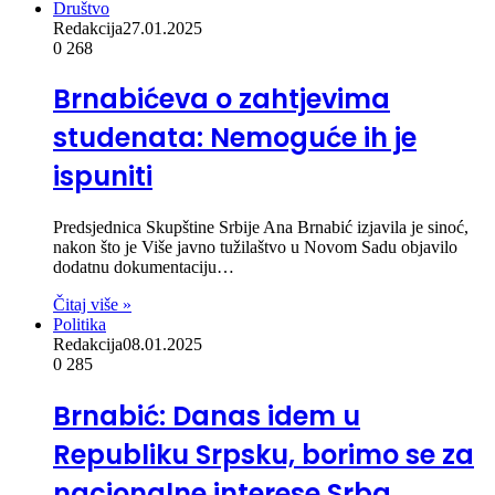
Društvo
Redakcija
27.01.2025
0
268
Brnabićeva o zahtjevima
studenata: Nemoguće ih je
ispuniti
Predsjednica Skupštine Srbije Ana Brnabić izjavila je sinoć,
nakon što je Više javno tužilaštvo u Novom Sadu objavilo
dodatnu dokumentaciju…
Čitaj više »
Politika
Redakcija
08.01.2025
0
285
Brnabić: Danas idem u
Republiku Srpsku, borimo se za
nacionalne interese Srba