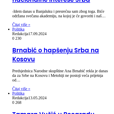
-Idem danas u Banjaluku i presrećna sam zbog toga. Biće
održana svečana akademiju, na kojoj je će govoriti i naš…
Čitaj više »
Politika
Redakcija
17.09.2024
0
230
Brnabić o hapšenju Srba na
Kosovu
Predsjednica Narodne skupštine Ana Brnabić rekla je danas
da za Srbe na Kosovu i Metohiji ne postoji veća prijetnja
od…
Čitaj više »
Politika
Redakcija
13.05.2024
0
268