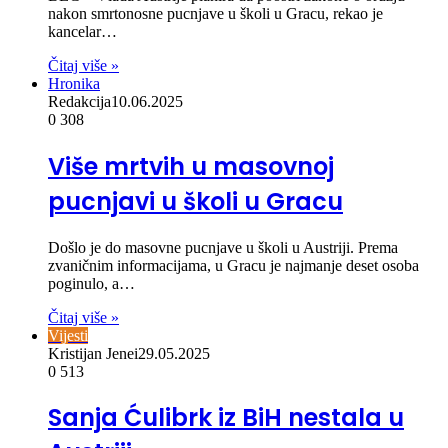
nakon smrtonosne pucnjave u školi u Gracu, rekao je
kancelar…
Čitaj više »
Hronika
Redakcija
10.06.2025
0
308
Više mrtvih u masovnoj
pucnjavi u školi u Gracu
Došlo je do masovne pucnjave u školi u Austriji. Prema
zvaničnim informacijama, u Gracu je najmanje deset osoba
poginulo, a…
Čitaj više »
Vijesti
Kristijan Jenei
29.05.2025
0
513
Sanja Ćulibrk iz BiH nestala u