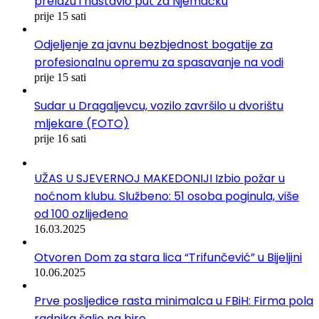
prelazu i nastavio put za Njemačku
prije 15 sati
Odjeljenje za javnu bezbjednost bogatije za
profesionalnu opremu za spasavanje na vodi
prije 15 sati
Sudar u Dragaljevcu, vozilo završilo u dvorištu
mljekare (FOTO)
prije 16 sati
UŽAS U SJEVERNOJ MAKEDONIJI Izbio požar u
noćnom klubu. Službeno: 51 osoba poginula, više
od 100 ozlijeđeno
16.03.2025
Otvoren Dom za stara lica “Trifunčević” u Bijeljini
10.06.2025
Prve posljedice rasta minimalca u FBiH: Firma pola
radnika šalje na biro