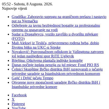
05:52 - Subota, 8 Augusta. 2026.
Najnovije vijesti
Gradiška: Zaboravio suprugu na graničnom prelazu i nastavio
put za Njemačku
Odjeljenje za javnu bezbjednost bogatije za profesionalnu
opremu za spasavanje na vodi
Sudar u Dragaljevcu, vozilo završilo u dvorištu mljekare
(FOTO)
Mali Aleksej iz Teslića, prijevremeno rođena beba, dobio
životnu bitku na UKC-u Srpske
Novaković: Pravosnažnom odlukom iz Vašingtona zatvoren
još jedan naslijeđeni spor RiTE Ugljevik
Bijeljina: Otkrivena plantaža indijske konoplje
Danas počinje isplata penzija za jul mjesec Fond PIO RS
Čelnici Skupštine Brčko distrikta BiH razgovarali o jačanju
privredne saradnje sa Istanbulskom privrednom komorom
Gajić i Drljić jačaju Tempo
Otvorene nove mogućnosti saradnje Brčko distrikta BiH i
Istanbulske privredne komore
Facebook
X
Pinterest
YouTube