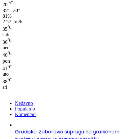
℃
20
35º - 20º
81%
2.57 km/h
℃
35
sub
℃
36
ned
℃
40
pon
℃
41
uto
℃
38
sri
Nedavno
Popularno
Komentari
Gradiška: Zaboravio suprugu na graničnom