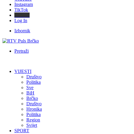
Instagram
TikTok
Threads
Log In
Izbornik
Pretraži
VIJESTI
Društvo
Politika
Sve
BiH
Brčko
Društvo
Hronika
Politika
Region
Svijet
SPORT