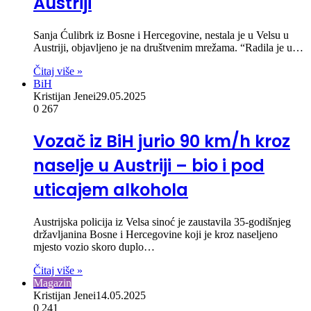
Austriji
Sanja Ćulibrk iz Bosne i Hercegovine, nestala je u Velsu u
Austriji, objavljeno je na društvenim mrežama. “Radila je u…
Čitaj više »
BiH
Kristijan Jenei
29.05.2025
0
267
Vozač iz BiH jurio 90 km/h kroz
naselje u Austriji – bio i pod
uticajem alkohola
Austrijska policija iz Velsa sinoć je zaustavila 35-godišnjeg
državljanina Bosne i Hercegovine koji je kroz naseljeno
mjesto vozio skoro duplo…
Čitaj više »
Magazin
Kristijan Jenei
14.05.2025
0
241