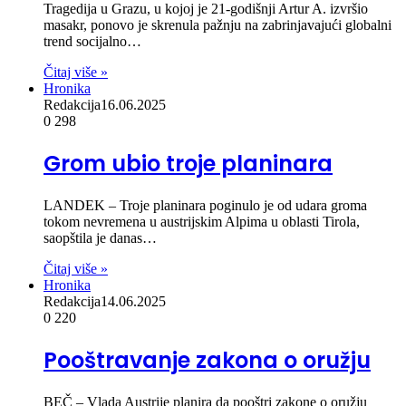
Tragedija u Grazu, u kojoj je 21-godišnji Artur A. izvršio
masakr, ponovo je skrenula pažnju na zabrinjavajući globalni
trend socijalno…
Čitaj više »
Hronika
Redakcija
16.06.2025
0
298
Grom ubio troje planinara
LANDEK – Troje planinara poginulo je od udara groma
tokom nevremena u austrijskim Alpima u oblasti Tirola,
saopštila je danas…
Čitaj više »
Hronika
Redakcija
14.06.2025
0
220
Pooštravanje zakona o oružju
BEČ – Vlada Austrije planira da pooštri zakone o oružju