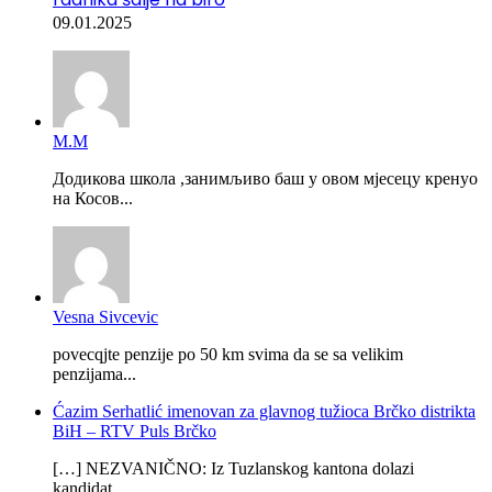
09.01.2025
М.М
Додикова школа ,занимљиво баш у овом мјесецу кренуо
на Косов...
Vesna Sivcevic
povecqjte penzije po 50 km svima da se sa velikim
penzijama...
Ćazim Serhatlić imenovan za glavnog tužioca Brčko distrikta
BiH – RTV Puls Brčko
[…] NEZVANIČNO: Iz Tuzlanskog kantona dolazi
kandidat...