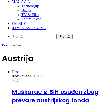
MAGAZIN
Tehnologija
Biznis
TV & Film
Zanimljivosti
EMISIJE
RTV PULS – UŽIVO
Pretraži
Početna
/
Austrija
Austrija
Hronika
Redakcija
24.11.2025
0
275
Muškarac iz BiH osuđen zbog
prevare austrijskog fonda