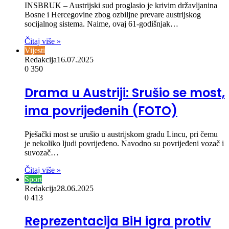
INSBRUK – Austrijski sud proglasio je krivim državljanina
Bosne i Hercegovine zbog ozbiljne prevare austrijskog
socijalnog sistema. Naime, ovaj 61-godišnjak…
Čitaj više »
Vijesti
Redakcija
16.07.2025
0
350
Drama u Austriji: Srušio se most,
ima povrijeđenih (FOTO)
Pješački most se urušio u austrijskom gradu Lincu, pri čemu
je nekoliko ljudi povrijeđeno. Navodno su povrijeđeni vozač i
suvozač…
Čitaj više »
Sport
Redakcija
28.06.2025
0
413
Reprezentacija BiH igra protiv