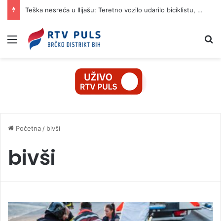
Teška nesreća u Ilijašu: Teretno vozilo udarilo biciklistu, 75-godišnjak zadržan u bolnici
Izbornik
Pr
Početna
/
bivši
bivši