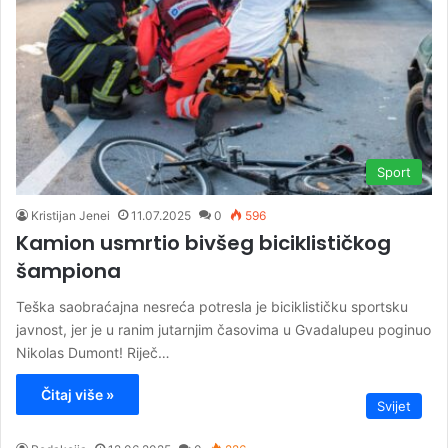
Sport
Kristijan Jenei
11.07.2025
0
596
Kamion usmrtio bivšeg biciklističkog
šampiona
Teška saobraćajna nesreća potresla je biciklističku sportsku
javnost, jer je u ranim jutarnjim časovima u Gvadalupeu poginuo
Nikolas Dumont! Riječ…
Čitaj više »
Svijet