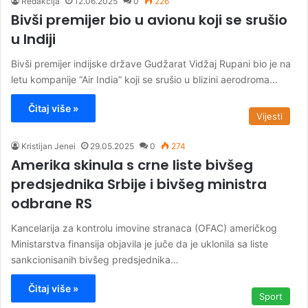
Redakcija
12.06.2025
0
226
Bivši premijer bio u avionu koji se srušio
u Indiji
Bivši premijer indijske države Gudžarat Vidžaj Rupani bio je na
letu kompanije “Air India” koji se srušio u blizini aerodroma…
Čitaj više »
Vijesti
Kristijan Jenei
29.05.2025
0
274
Amerika skinula s crne liste bivšeg
predsjednika Srbije i bivšeg ministra
odbrane RS
Kancelarija za kontrolu imovine stranaca (OFAC) američkog
Ministarstva finansija objavila je juče da je uklonila sa liste
sankcionisanih bivšeg predsjednika…
Čitaj više »
Sport