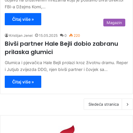
FBI-a Džejms Komi,…
Čitaj više »
Magazin
Kristijan Jenei
15.05.2025
0
220
Bivši partner Hale Bejli dobio zabranu
prilaska glumici
Glumica i pjevačica Hale Bejli prolazi kroz životnu dramu. Reper
i Jutjub zvijezda DDG, njen bivši partner i čovjek sa…
Čitaj više »
Sledeća stranica