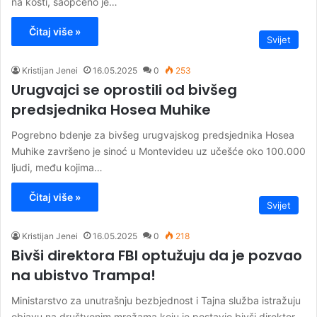
na kosti, saopćeno je…
Čitaj više »
Svijet
Kristijan Jenei
16.05.2025
0
253
Urugvajci se oprostili od bivšeg
predsjednika Hosea Muhike
Pogrebno bdenje za bivšeg urugvajskog predsjednika Hosea
Muhike završeno je sinoć u Montevideu uz učešće oko 100.000
ljudi, među kojima…
Čitaj više »
Svijet
Kristijan Jenei
16.05.2025
0
218
Bivši direktora FBI optužuju da je pozvao
na ubistvo Trampa!
Ministarstvo za unutrašnju bezbjednost i Tajna služba istražuju
objavu na društvenim mrežama koju je postavio bivši direktor