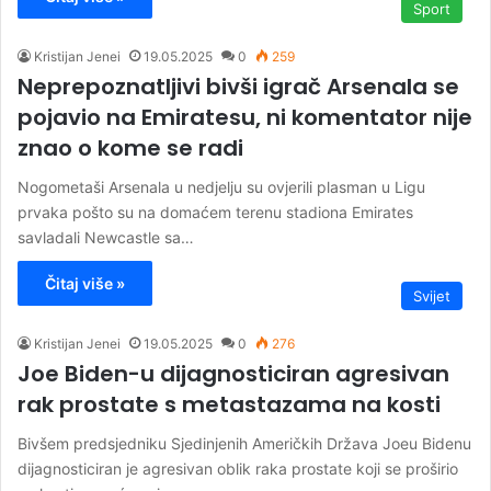
Sport
Kristijan Jenei
19.05.2025
0
259
Neprepoznatljivi bivši igrač Arsenala se
pojavio na Emiratesu, ni komentator nije
znao o kome se radi
Nogometaši Arsenala u nedjelju su ovjerili plasman u Ligu
prvaka pošto su na domaćem terenu stadiona Emirates
savladali Newcastle sa…
Čitaj više »
Svijet
Kristijan Jenei
19.05.2025
0
276
Joe Biden-u dijagnosticiran agresivan
rak prostate s metastazama na kosti
Bivšem predsjedniku Sjedinjenih Američkih Država Joeu Bidenu
dijagnosticiran je agresivan oblik raka prostate koji se proširio