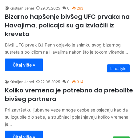
Kristijan Jenei
29.05.2025
0
263
Bizarno hapšenje bivšeg UFC prvaka na
Havajima, policajci su ga izvlačili iz
kreveta
Bivši UFC prvak BJ Penn objavio je snimku svog bizarnog
susreta s policijom na Havajima nakon što je tokom vikenda…
Čitaj više »
Lifestyle
Kristijan Jenei
22.05.2025
0
314
Koliko vremena je potrebno da prebolite
bivšeg partnera
Pri završetku ljubavne veze mnoge osobe se osjećaju kao da
su izgubile dio sebe, a stručnjaci pojašnjavaju koliko vremena
je…
Čitaj više »