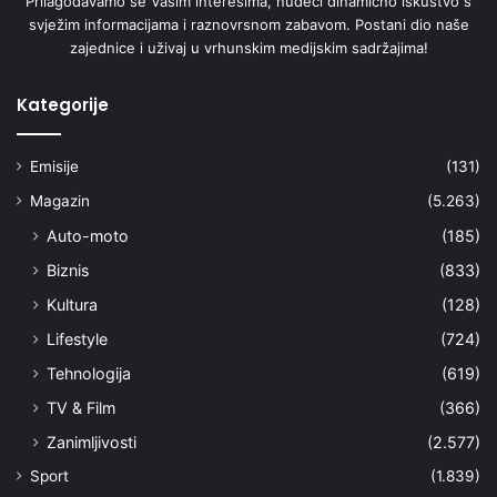
Prilagođavamo se Vašim interesima, nudeći dinamično iskustvo s
svježim informacijama i raznovrsnom zabavom. Postani dio naše
zajednice i uživaj u vrhunskim medijskim sadržajima!
Kategorije
Emisije
(131)
Magazin
(5.263)
Auto-moto
(185)
Biznis
(833)
Kultura
(128)
Lifestyle
(724)
Tehnologija
(619)
TV & Film
(366)
Zanimljivosti
(2.577)
Sport
(1.839)