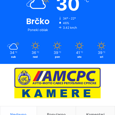
30
℃
Brčko
34º - 22º
46%
3.42 km/h
Poneki oblak
34
36
39
41
39
℃
℃
℃
℃
℃
sub
ned
pon
uto
sri
Nedavno
Popularno
Komentari