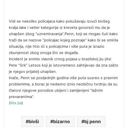
Vidi se nekoliko policajaca kako pokušavaju izvući bivšeg
kralja lake i velter kategorije iz kreveta govoreći mu da je
uhapšen zbog “uznemiravanja”.Penn, koji se mogao čuti kako
traži da se nazove “policajac kojeg poznaje” kako bi se smirila
situacija, nije htio ići s policajcima i više puta je izrazio
zbunjenost zbog onoga što se događa.
Incident je snimio vlasnik crnog pojasa u brazilskoj jiu-jitsi
Pete “Grk” Letsos koji je istovremeno zahtijevao da zna zašto
je njegov prijatelj uhapšen.
Inače, Penn se posljednjih godina više puta susreo s pravnim
problemima, a borac je nedavno iznio neobičnu tvrdnju da su
članovi njegove porodice ubijeni i zamijenjeni “lažnim
prevarantima”.
(
Klix.ba
)
bivši
bizarno
bj penn