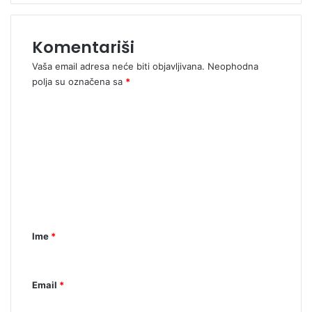
Komentariši
Vaša email adresa neće biti objavljivana.
Neophodna
polja su označena sa
*
K
o
m
e
n
t
a
Ime
*
r
*
Email
*