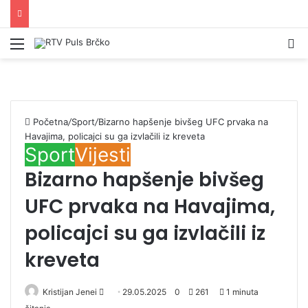
Izbornik
Pr
Početna
/
Sport
/
Bizarno hapšenje bivšeg UFC prvaka na
Havajima, policajci su ga izvlačili iz kreveta
Sport
Vijesti
Bizarno hapšenje bivšeg
UFC prvaka na Havajima,
policajci su ga izvlačili iz
kreveta
Kristijan Jenei
S
29.05.2025
0
261
1 minuta