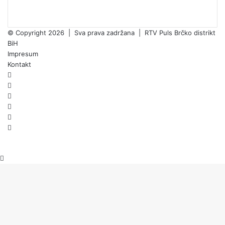
© Copyright 2026 | Sva prava zadržana | RTV Puls Brčko distrikt
BiH
Impresum
Kontakt
Facebook
X
Pinterest
YouTube
Instagram
TikTok
Threads
Back
to
top
button