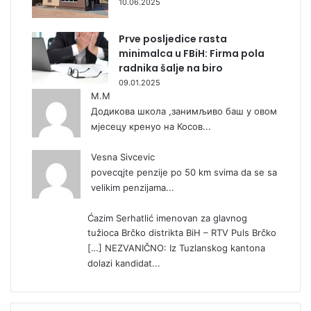
10.06.2025
Prve posljedice rasta
minimalca u FBiH: Firma pola
radnika šalje na biro
09.01.2025
М.М
Додикова школа ,занимљиво баш у овом
мјесецу кренуо на Косов...
Vesna Sivcevic
povecqjte penzije po 50 km svima da se sa
velikim penzijama...
Ćazim Serhatlić imenovan za glavnog
tužioca Brčko distrikta BiH – RTV Puls Brčko
[…] NEZVANIČNO: Iz Tuzlanskog kantona
dolazi kandidat...