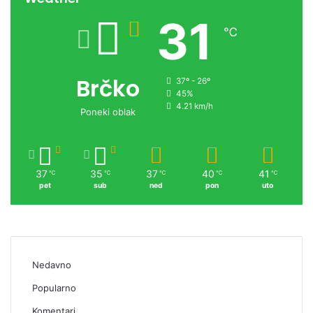
31
℃
Brčko
37º - 26º
45%
4.21 km/h
Poneki oblak
37
35
37
40
41
℃
℃
℃
℃
℃
pet
sub
ned
pon
uto
Nedavno
Popularno
Komentari