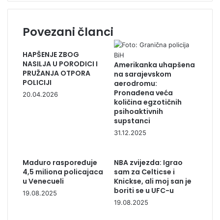
Povezani članci
HAPŠENJE ZBOG
NASILJA U PORODICI I
Amerikanka uhapšena
PRUŽANJA OTPORA
na sarajevskom
POLICIJI
aerodromu:
Pronađena veća
20.04.2026
količina egzotičnih
psihoaktivnih
supstanci
31.12.2025
Maduro raspoređuje
NBA zvijezda: Igrao
4,5 miliona policajaca
sam za Celticse i
u Venecueli
Knickse, ali moj san je
boriti se u UFC-u
19.08.2025
19.08.2025