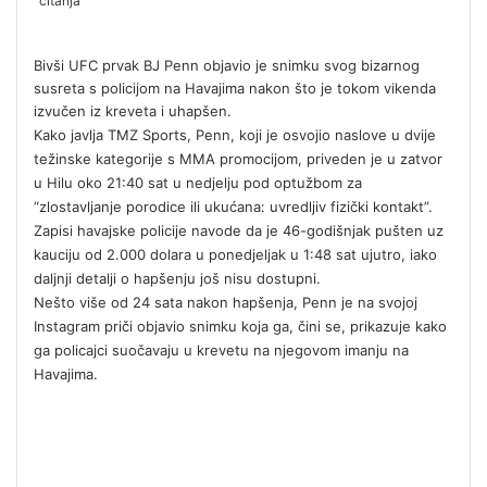
čitanja
e
n
d
Bivši UFC prvak BJ Penn objavio je snimku svog bizarnog
a
susreta s policijom na Havajima nakon što je tokom vikenda
n
izvučen iz kreveta i uhapšen.
e
Kako javlja TMZ Sports, Penn, koji je osvojio naslove u dvije
m
težinske kategorije s MMA promocijom, priveden je u zatvor
u Hilu oko 21:40 sat u nedjelju pod optužbom za
a
“zlostavljanje porodice ili ukućana: uvredljiv fizički kontakt”.
i
Zapisi havajske policije navode da je 46-godišnjak pušten uz
l
kauciju od 2.000 dolara u ponedjeljak u 1:48 sat ujutro, iako
daljnji detalji o hapšenju još nisu dostupni.
Nešto više od 24 sata nakon hapšenja, Penn je na svojoj
Instagram priči objavio snimku koja ga, čini se, prikazuje kako
ga policajci suočavaju u krevetu na njegovom imanju na
Havajima.