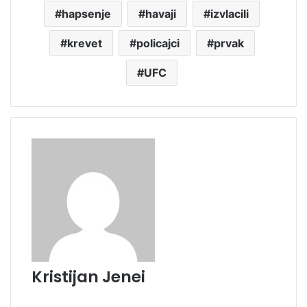
hapsenje
havaji
izvlacili
krevet
policajci
prvak
UFC
Kristijan Jenei