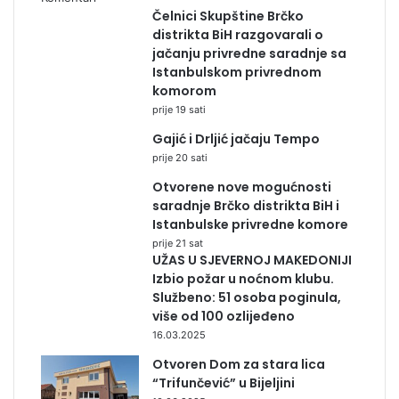
Čelnici Skupštine Brčko
distrikta BiH razgovarali o
jačanju privredne saradnje sa
Istanbulskom privrednom
komorom
prije 19 sati
Gajić i Drljić jačaju Tempo
prije 20 sati
Otvorene nove mogućnosti
saradnje Brčko distrikta BiH i
Istanbulske privredne komore
prije 21 sat
UŽAS U SJEVERNOJ MAKEDONIJI
Izbio požar u noćnom klubu.
Službeno: 51 osoba poginula,
više od 100 ozlijeđeno
16.03.2025
Otvoren Dom za stara lica
“Trifunčević” u Bijeljini