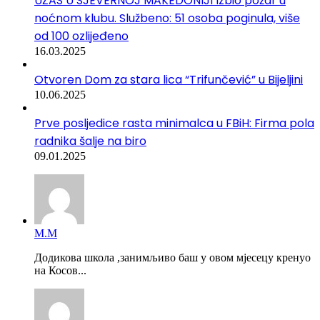
UŽAS U SJEVERNOJ MAKEDONIJI Izbio požar u
noćnom klubu. Službeno: 51 osoba poginula, više
od 100 ozlijeđeno
16.03.2025
Otvoren Dom za stara lica “Trifunčević” u Bijeljini
10.06.2025
Prve posljedice rasta minimalca u FBiH: Firma pola
radnika šalje na biro
09.01.2025
М.М
Додикова школа ,занимљиво баш у овом мјесецу кренуо
на Косов...