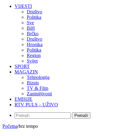
VIJESTI
Društvo
Politika
Sve
BiH
Brčko
Društvo
Hronika
Politika
Region
Svijet
SPORT
MAGAZIN
Tehnologija
Biznis
TV & Film
Zanimljivosti
EMISIJE
RTV PULS – UŽIVO
Pretraži
Početna
/
brz tempo