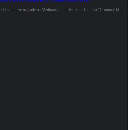
ri i dvije prve nagrade na Međunarodnom festivalu folklora “Crnomorski…