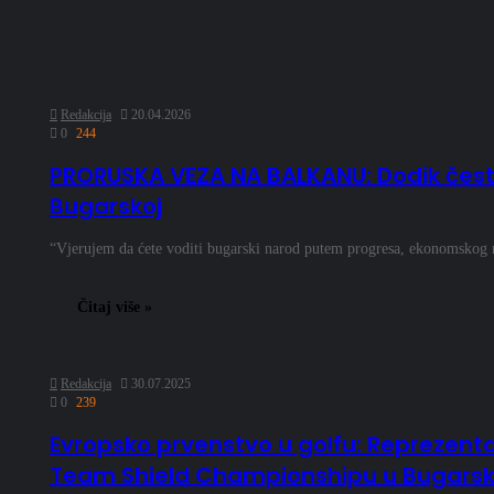
Redakcija
20.04.2026
0
244
PRORUSKA VEZA NA BALKANU: Dodik čest
Bugarskoj
“Vjerujem da ćete voditi bugarski narod putem progresa, ekonomskog 
Čitaj više »
Redakcija
30.07.2025
0
239
Evropsko prvenstvo u golfu: Reprezent
Team Shield Championshipu u Bugarsk