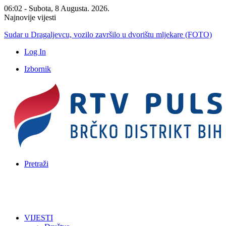
06:02 - Subota, 8 Augusta. 2026.
Najnovije vijesti
Mali Aleksej iz Teslića, prijevremeno rođena beba, dobio životnu bi
Log In
Izbornik
Pretraži
VIJESTI