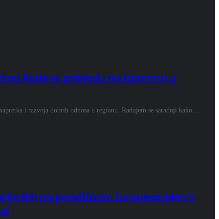
itao Radevu pobjedu na izborima u
napretka i razvoja dobrih odnosa u regionu. Radujem se saradnji kako…
acija BiH na prestižnom European Men’s
oj