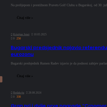
Na prelijepom i prestižnom Pravets Golf Clubu u Bugarskoj, od 30. ju
Čitaj više »
Kristijan Jenei
10.05.2025
0
250
Bugarski predsjednik najavio referendu
eurozonu
Bugarski predsjednik Rumen Radev izjavio je da podnosi zahtjev parla
Čitaj više »
Redakcija
28.08.2024
0
330
Gran pri i dvije prve nagrade “Crnomors