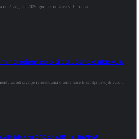
la do 2. augusta 2025. godine, održava se European…
m na kojem će biti odlučeno o ulasku u
mentu za održavanje referenduma o tome hoće li zemlja usvojiti euro…
kih bisera 2024” stižu u Brčko!