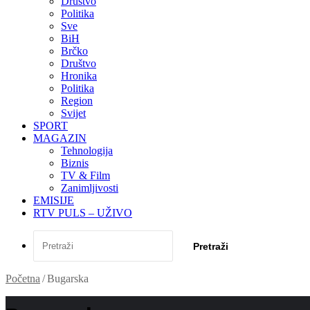
Društvo
Politika
Sve
BiH
Brčko
Društvo
Hronika
Politika
Region
Svijet
SPORT
MAGAZIN
Tehnologija
Biznis
TV & Film
Zanimljivosti
EMISIJE
RTV PULS – UŽIVO
Pretraži
Početna
/
Bugarska