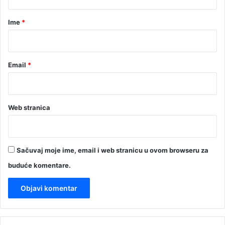
a
r
Ime
*
*
Email
*
Web stranica
Sačuvaj moje ime, email i web stranicu u ovom browseru za
buduće komentare.