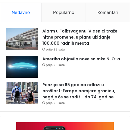
Nedavno
Popularno
Komentari
Alarm u Folksvagenu: Vlasnici traže
hitne promene, u planu ukidanje
100.000 radnih mesta
prije 23 sata
Amerika objavila nove snimke NLO-a
prije 23 sata
Penzija sa 65 godina odlazi u
prošlost: Evropa pomjera granicu,
negdje će se raditi i do 74. godine
prije 23 sata