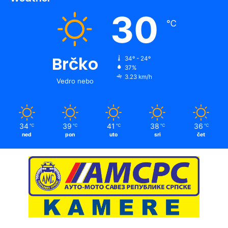
30
℃
Brčko
34º - 24º
37%
3.23 km/h
Vedro nebo
34
39
41
38
36
℃
℃
℃
℃
℃
ned
pon
uto
sri
čet