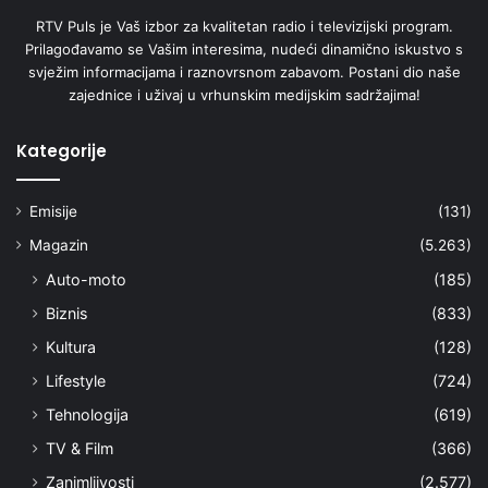
RTV Puls je Vaš izbor za kvalitetan radio i televizijski program.
Prilagođavamo se Vašim interesima, nudeći dinamično iskustvo s
svježim informacijama i raznovrsnom zabavom. Postani dio naše
zajednice i uživaj u vrhunskim medijskim sadržajima!
Kategorije
Emisije
(131)
Magazin
(5.263)
Auto-moto
(185)
Biznis
(833)
Kultura
(128)
Lifestyle
(724)
Tehnologija
(619)
TV & Film
(366)
Zanimljivosti
(2.577)