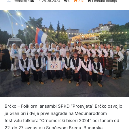
Redakcija
S
28.08.2024
0
331
1 minuta čitanja
e
n
d
a
n
e
m
a
i
l
Brčko – Folklorni ansambl SPKD “Prosvjeta” Brčko osvojio
je Gran pri i dvije prve nagrade na Međunarodnom
festivalu folklora “Crnomorski biseri 2024” održanom od
22. do 27. avgusta u Sunčevom Bregu, Bugarska.