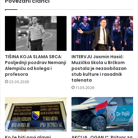
Povezani članci
TIŠINA KOJA SLAMA SRCA:
INTERVJU Jasmin Hasić:
Posljednji pozdrav Nemanji
Muzička škola u Brčkom
Alempiću od kolega i
postala je nezaobilazan
profesora
stub kulture i rasadnik
talenata
23.05.2026
11.05.2026
Ko će biti novi glavni
AKCIJA „OGANJ“: Pritvor za