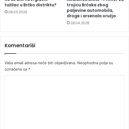
tužilac u Brčko distriktu?
trojicu Brčaka zbog
paljevine automobila,
08.05.2026
droge i arsenala oružja
28.04.2026
Komentariši
Vaša email adresa neće biti objavljivana.
Neophodna polja su
označena sa
*
K
o
m
e
n
t