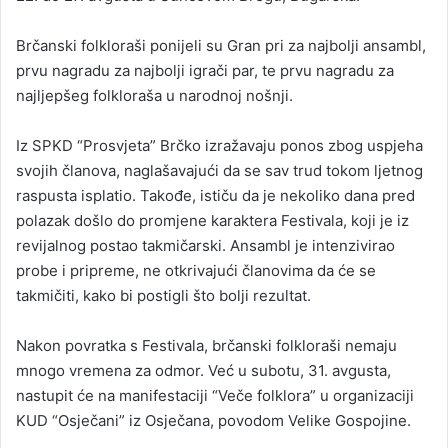
Brčanski folkloraši ponijeli su Gran pri za najbolji ansambl,
prvu nagradu za najbolji igrači par, te prvu nagradu za
najljepšeg folkloraša u narodnoj nošnji.
Iz SPKD “Prosvjeta” Brčko izražavaju ponos zbog uspjeha
svojih članova, naglašavajući da se sav trud tokom ljetnog
raspusta isplatio. Takođe, ističu da je nekoliko dana pred
polazak došlo do promjene karaktera Festivala, koji je iz
revijalnog postao takmičarski. Ansambl je intenzivirao
probe i pripreme, ne otkrivajući članovima da će se
takmičiti, kako bi postigli što bolji rezultat.
Nakon povratka s Festivala, brčanski folkloraši nemaju
mnogo vremena za odmor. Već u subotu, 31. avgusta,
nastupit će na manifestaciji “Veče folklora” u organizaciji
KUD “Osječani” iz Osječana, povodom Velike Gospojine.