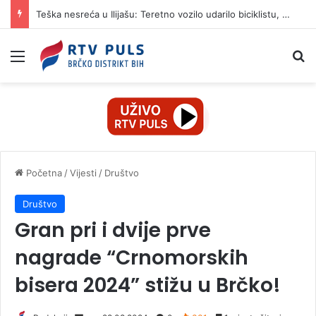
Teška nesreća u Ilijašu: Teretno vozilo udarilo biciklistu, 75-godišnjak zadržan u bolnici
Izbornik
Pr
Početna
/
Vijesti
/
Društvo
Društvo
Gran pri i dvije prve
nagrade “Crnomorskih
bisera 2024” stižu u Brčko!