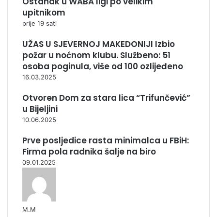
Ostanak u WABA ligi po velikim
upitnikom
prije 19 sati
UŽAS U SJEVERNOJ MAKEDONIJI Izbio
požar u noćnom klubu. Službeno: 51
osoba poginula, više od 100 ozlijeđeno
16.03.2025
Otvoren Dom za stara lica “Trifunčević”
u Bijeljini
10.06.2025
Prve posljedice rasta minimalca u FBiH:
Firma pola radnika šalje na biro
09.01.2025
М.М