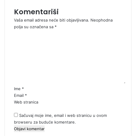
Komentariši
Vaša email adresa neće biti objavljivana.
Neophodna
polja su označena sa
*
K
o
m
e
n
t
a
r
*
Ime
*
Email
*
Web stranica
Sačuvaj moje ime, email i web stranicu u ovom
browseru za buduće komentare.