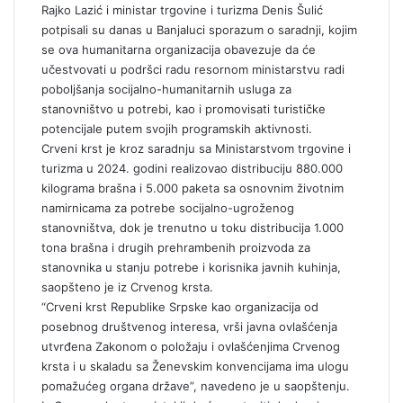
Rajko Lazić i ministar trgovine i turizma Denis Šulić
potpisali su danas u Banjaluci sporazum o saradnji, kojim
se ova humanitarna organizacija obavezuje da će
učestvovati u podršci radu resornom ministarstvu radi
poboljšanja socijalno-humanitarnih usluga za
stanovništvo u potrebi, kao i promovisati turističke
potencijale putem svojih programskih aktivnosti.
Crveni krst je kroz saradnju sa Ministarstvom trgovine i
turizma u 2024. godini realizovao distribuciju 880.000
kilograma brašna i 5.000 paketa sa osnovnim životnim
namirnicama za potrebe socijalno-ugroženog
stanovništva, dok je trenutno u toku distribucija 1.000
tona brašna i drugih prehrambenih proizvoda za
stanovnika u stanju potrebe i korisnika javnih kuhinja,
saopšteno je iz Crvenog krsta.
“Crveni krst Republike Srpske kao organizacija od
posebnog društvenog interesa, vrši javna ovlašćenja
utvrđena Zakonom o položaju i ovlašćenjima Crvenog
krsta i u skaladu sa Ženevskim konvencijama ima ulogu
pomažućeg organa države”, navedeno je u saopštenju.