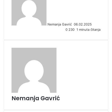
n
d
a
n
Nemanja Gavrić
06.02.2025
e
0
230
1 minuta čitanja
m
a
i
l
Nemanja Gavrić