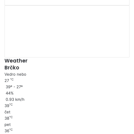
00:00
Weather
Brčko
Vedro nebo
℃
27
39º - 27º
44%
0.93 km/h
℃
39
čet
℃
38
pet
℃
36