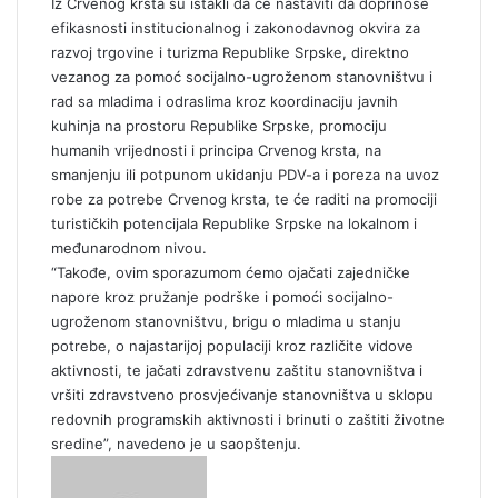
Iz Crvenog krsta su istakli da će nastaviti da doprinose
efikasnosti institucionalnog i zakonodavnog okvira za
razvoj trgovine i turizma Republike Srpske, direktno
vezanog za pomoć socijalno-ugroženom stanovništvu i
rad sa mladima i odraslima kroz koordinaciju javnih
kuhinja na prostoru Republike Srpske, promociju
humanih vrijednosti i principa Crvenog krsta, na
smanjenju ili potpunom ukidanju PDV-a i poreza na uvoz
robe za potrebe Crvenog krsta, te će raditi na promociji
turističkih potencijala Republike Srpske na lokalnom i
međunarodnom nivou.
“Takođe, ovim sporazumom ćemo ojačati zajedničke
napore kroz pružanje podrške i pomoći socijalno-
ugroženom stanovništvu, brigu o mladima u stanju
potrebe, o najastarijoj populaciji kroz različite vidove
aktivnosti, te jačati zdravstvenu zaštitu stanovništva i
vršiti zdravstveno prosvjećivanje stanovništva u sklopu
redovnih programskih aktivnosti i brinuti o zaštiti životne
sredine”, navedeno je u saopštenju.
S
e