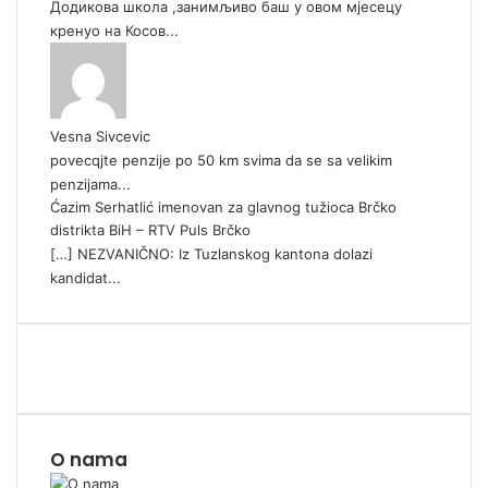
Додикова школа ,занимљиво баш у овом мјесецу
кренуо на Косов...
Vesna Sivcevic
povecqjte penzije po 50 km svima da se sa velikim
penzijama...
Ćazim Serhatlić imenovan za glavnog tužioca Brčko
distrikta BiH – RTV Puls Brčko
[…] NEZVANIČNO: Iz Tuzlanskog kantona dolazi
kandidat...
O nama