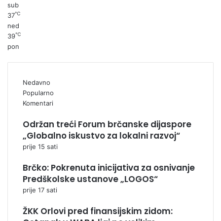
sub
℃
37
ned
℃
39
pon
Nedavno
Popularno
Komentari
Održan treći Forum brčanske dijaspore
„Globalno iskustvo za lokalni razvoj“
prije 15 sati
Brčko: Pokrenuta inicijativa za osnivanje
Predškolske ustanove „LOGOS“
prije 17 sati
ŽKK Orlovi pred finansijskim zidom: