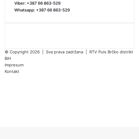
Viber: +387 66 863-529
Whatsapp: +387 66 863-529
© Copyright 2026 | Sva prava zadržana | RTV Puls Brčko distrikt
BiH
Impresum
Kontakt
Facebook
X
Pinterest
YouTube
Instagram
TikTok
Facebook
X
WhatsApp
Threads
Telegram
Viber
Back
to
top