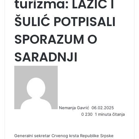
turizma: LAZIĆ I
ŠULIĆ POTPISALI
SPORAZUM O
SARADNJI
S
e
n
d
a
n
Nemanja Gavrić
06.02.2025
e
0
230
1 minuta čitanja
m
a
i
l
Generalni sekretar Crvenog krsta Republike Srpske