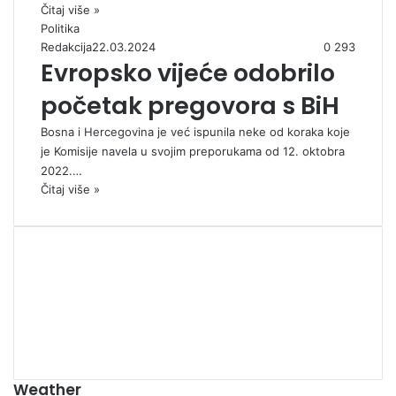
Čitaj više »
Politika
Redakcija
22.03.2024
0
293
Evropsko vijeće odobrilo
početak pregovora s BiH
Bosna i Hercegovina je već ispunila neke od koraka koje
je Komisije navela u svojim preporukama od 12. oktobra
2022.…
Čitaj više »
00:00
Weather