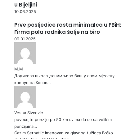
u Bijeljini
10.06.2025
Prve posljedice rasta minimalca u FBiH:
Firma pola radnika šalje na biro
09.01.2025
М.М
Додикова школа ,занимљиво баш у овом мјесецу
кренуо на Косов...
Vesna Sivcevic
povecqjte penzije po 50 km svima da se sa velikim
penzijama...
Ćazim Serhatlić imenovan za glavnog tužioca Brčko