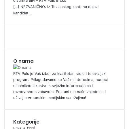
distrikta BiH – RTV Puls Brčko
[…] NEZVANIČNO: Iz Tuzlanskog kantona dolazi
kandidat...
O nama
RTV Puls je Vaš izbor za kvalitetan radio i televizijski
program. Prilagođavamo se Vašim interesima, nudeći
dinamično iskustvo s svježim informacijama i
raznovrsnom zabavom. Postani dio naše zajednice i
uživaj u vrhunskim medijskim sadržajima!
Kategorije
Emisije
(131)