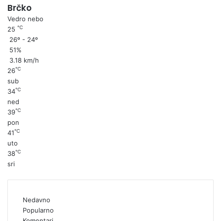
Brčko
Vedro nebo
℃
25
26º - 24º
51%
3.18 km/h
℃
26
sub
℃
34
ned
℃
39
pon
℃
41
uto
℃
38
sri
Nedavno
Popularno
Komentari