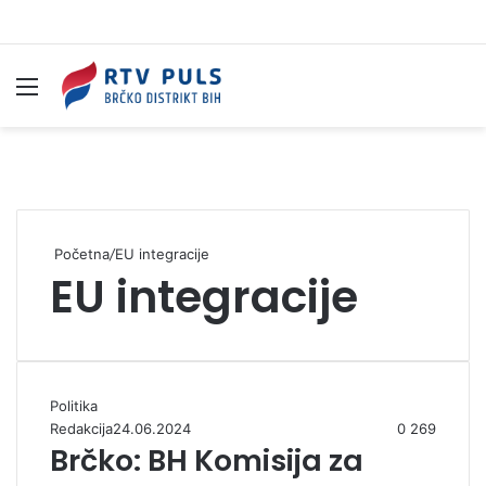
Izbornik
Pr
Početna
/
EU integracije
EU integracije
Politika
Redakcija
24.06.2024
0
269
Brčko: BH Komisija za