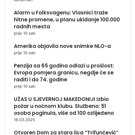
Alarm u Folksvagenu: Vlasnici traže
hitne promene, u planu ukidanje 100.000
radnih mesta
prije 10 sati
Amerika objavila nove snimke NLO-a
prije 10 sati
Penzija sa 65 godina odlazi u prošlost:
Evropa pomjera granicu, negdje će se
raditi i do 74. godine
prije 10 sati
UŽAS U SJEVERNOJ MAKEDONIJI Izbio
požar u noćnom klubu. Službeno: 51
osoba poginula, više od 100 ozlijeđeno
16.03.2025
Otvoren Dom za stara lica “Trifunčević”