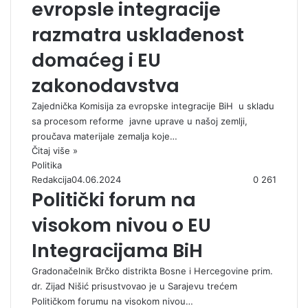
evropsle integracije
razmatra usklađenost
domaćeg i EU
zakonodavstva
Zajednička Komisija za evropske integracije BiH u skladu
sa procesom reforme javne uprave u našoj zemlji,
proučava materijale zemalja koje…
Čitaj više »
Politika
Redakcija
04.06.2024
0
261
Politički forum na
visokom nivou o EU
Integracijama BiH
Gradonačelnik Brčko distrikta Bosne i Hercegovine prim.
dr. Zijad Nišić prisustvovao je u Sarajevu trećem
Političkom forumu na visokom nivou…