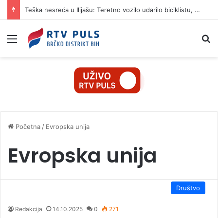
Teška nesreća u Ilijašu: Teretno vozilo udarilo biciklistu, 75-godišnjak zadržan u bolnici
Izbornik
Pr
Početna
/
Evropska unija
Evropska unija
Društvo
Redakcija
14.10.2025
0
271