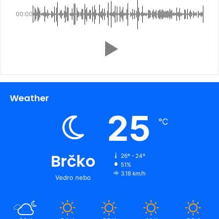
00:00
Weather
25
℃
Brčko
26º - 24º
51%
3.18 km/h
Vedro nebo