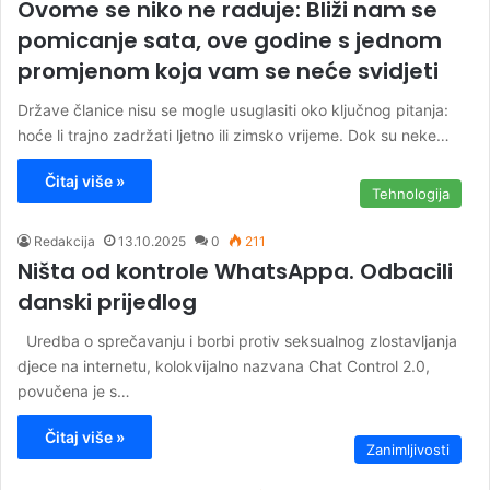
Ovome se niko ne raduje: Bliži nam se
pomicanje sata, ove godine s jednom
promjenom koja vam se neće svidjeti
Države članice nisu se mogle usuglasiti oko ključnog pitanja:
hoće li trajno zadržati ljetno ili zimsko vrijeme. Dok su neke…
Čitaj više »
Tehnologija
Redakcija
13.10.2025
0
211
Ništa od kontrole WhatsAppa. Odbacili
danski prijedlog
Uredba o sprečavanju i borbi protiv seksualnog zlostavljanja
djece na internetu, kolokvijalno nazvana Chat Control 2.0,
povučena je s…
Čitaj više »
Zanimljivosti