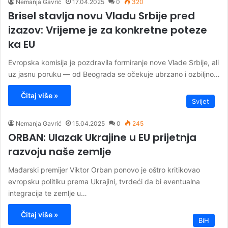
Nemanja Gavrić
17.04.2025
0
320
Brisel stavlja novu Vladu Srbije pred
izazov: Vrijeme je za konkretne poteze
ka EU
Evropska komisija je pozdravila formiranje nove Vlade Srbije, ali
uz jasnu poruku — od Beograda se očekuje ubrzano i ozbiljno…
Čitaj više »
Svijet
Nemanja Gavrić
15.04.2025
0
245
ORBAN: Ulazak Ukrajine u EU prijetnja
razvoju naše zemlje
Mađarski premijer Viktor Orban ponovo je oštro kritikovao
evropsku politiku prema Ukrajini, tvrdeći da bi eventualna
integracija te zemlje u…
Čitaj više »
BiH