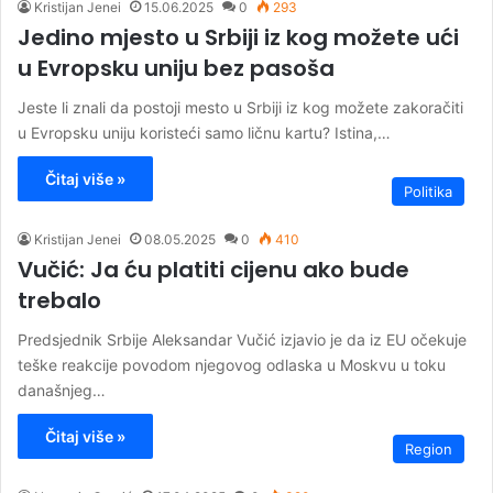
Kristijan Jenei
15.06.2025
0
293
Jedino mjesto u Srbiji iz kog možete ući
u Evropsku uniju bez pasoša
Jeste li znali da postoji mesto u Srbiji iz kog možete zakoračiti
u Evropsku uniju koristeći samo ličnu kartu? Istina,…
Čitaj više »
Politika
Kristijan Jenei
08.05.2025
0
410
Vučić: Ja ću platiti cijenu ako bude
trebalo
Predsjednik Srbije Aleksandar Vučić izjavio je da iz EU očekuje
teške reakcije povodom njegovog odlaska u Moskvu u toku
današnjeg…
Čitaj više »
Region