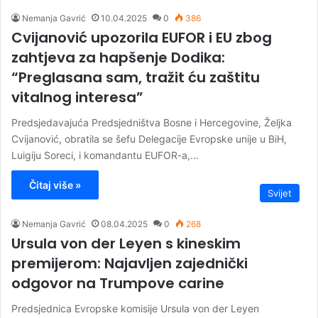
Nemanja Gavrić
10.04.2025
0
386
Cvijanović upozorila EUFOR i EU zbog
zahtjeva za hapšenje Dodika:
“Preglasana sam, tražit ću zaštitu
vitalnog interesa”
Predsjedavajuća Predsjedništva Bosne i Hercegovine, Željka
Cvijanović, obratila se šefu Delegacije Evropske unije u BiH,
Luigiju Soreci, i komandantu EUFOR-a,…
Čitaj više »
Svijet
Nemanja Gavrić
08.04.2025
0
268
Ursula von der Leyen s kineskim
premijerom: Najavljen zajednički
odgovor na Trumpove carine
Predsjednica Evropske komisije Ursula von der Leyen