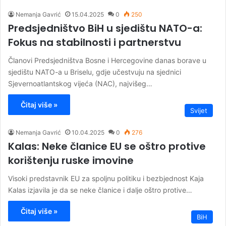
Nemanja Gavrić
15.04.2025
0
250
Predsjedništvo BiH u sjedištu NATO-a:
Fokus na stabilnosti i partnerstvu
Članovi Predsjedništva Bosne i Hercegovine danas borave u
sjedištu NATO-a u Briselu, gdje učestvuju na sjednici
Sjevernoatlantskog vijeća (NAC), najvišeg…
Čitaj više »
Svijet
Nemanja Gavrić
10.04.2025
0
276
Kalas: Neke članice EU se oštro protive
korištenju ruske imovine
Visoki predstavnik EU za spoljnu politiku i bezbjednost Kaja
Kalas izjavila je da se neke članice i dalje oštro protive…
Čitaj više »
BiH