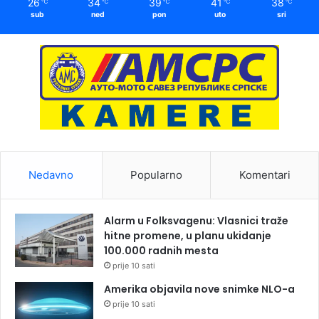
26
34
39
41
38
℃
℃
℃
℃
℃
sub
ned
pon
uto
sri
Nedavno
Popularno
Komentari
Alarm u Folksvagenu: Vlasnici traže
hitne promene, u planu ukidanje
100.000 radnih mesta
prije 10 sati
Amerika objavila nove snimke NLO-a
prije 10 sati