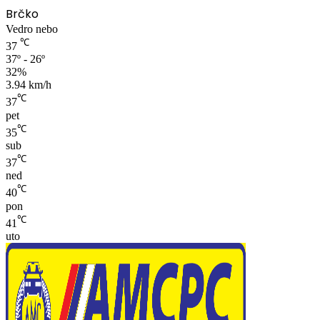
Brčko
Vedro nebo
℃
37
37º - 26º
32%
3.94 km/h
℃
37
pet
℃
35
sub
℃
37
ned
℃
40
pon
℃
41
uto