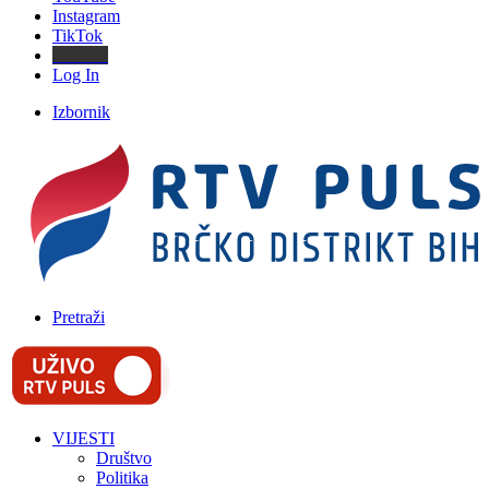
Instagram
TikTok
Threads
Log In
Izbornik
Pretraži
VIJESTI
Društvo
Politika