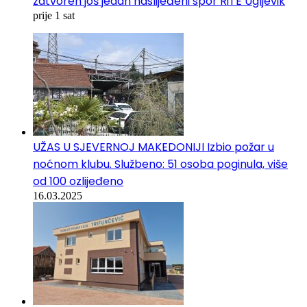
zatvoren još jedan naslijeđeni spor RiTE Ugljevik
prije 1 sat
UŽAS U SJEVERNOJ MAKEDONIJI Izbio požar u
noćnom klubu. Službeno: 51 osoba poginula, više
od 100 ozlijeđeno
16.03.2025