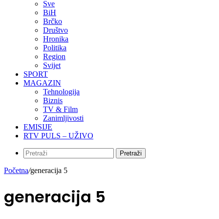
Sve
BiH
Brčko
Društvo
Hronika
Politika
Region
Svijet
SPORT
MAGAZIN
Tehnologija
Biznis
TV & Film
Zanimljivosti
EMISIJE
RTV PULS – UŽIVO
Pretraži
Početna
/
generacija 5
generacija 5