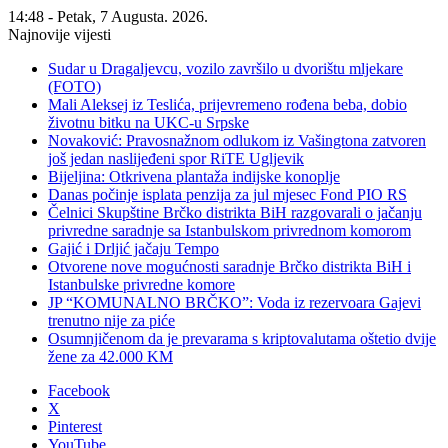
14:48 - Petak, 7 Augusta. 2026.
Najnovije vijesti
Sudar u Dragaljevcu, vozilo završilo u dvorištu mljekare
(FOTO)
Mali Aleksej iz Teslića, prijevremeno rođena beba, dobio
životnu bitku na UKC-u Srpske
Novaković: Pravosnažnom odlukom iz Vašingtona zatvoren
još jedan naslijeđeni spor RiTE Ugljevik
Bijeljina: Otkrivena plantaža indijske konoplje
Danas počinje isplata penzija za jul mjesec Fond PIO RS
Čelnici Skupštine Brčko distrikta BiH razgovarali o jačanju
privredne saradnje sa Istanbulskom privrednom komorom
Gajić i Drljić jačaju Tempo
Otvorene nove mogućnosti saradnje Brčko distrikta BiH i
Istanbulske privredne komore
JP “KOMUNALNO BRČKO”: Voda iz rezervoara Gajevi
trenutno nije za piće
Osumnjičenom da je prevarama s kriptovalutama oštetio dvije
žene za 42.000 KM
Facebook
X
Pinterest
YouTube