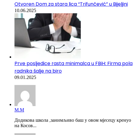
Otvoren Dom za stara lica “Trifunčević” u Bijeljini
10.06.2025
Prve posljedice rasta minimalca u FBiH: Firma pola
radnika šalje na biro
09.01.2025
М.М
Додикова школа ,занимљиво баш у овом мјесецу кренуо
на Косов...