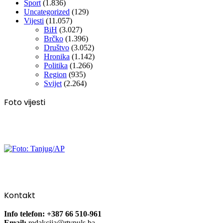
Sport
(1.836)
Uncategorized
(129)
Vijesti
(11.057)
BiH
(3.027)
Brčko
(1.396)
Društvo
(3.052)
Hronika
(1.142)
Politika
(1.266)
Region
(935)
Svijet
(2.264)
Foto vijesti
Kontakt
Info telefon: +387 66 510-961
Email:
redakcija@rtvpuls.ba