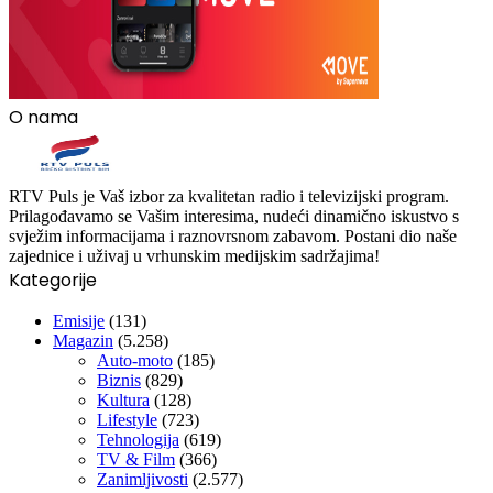
O nama
RTV Puls je Vaš izbor za kvalitetan radio i televizijski program.
Prilagođavamo se Vašim interesima, nudeći dinamično iskustvo s
svježim informacijama i raznovrsnom zabavom. Postani dio naše
zajednice i uživaj u vrhunskim medijskim sadržajima!
Kategorije
Emisije
(131)
Magazin
(5.258)
Auto-moto
(185)
Biznis
(829)
Kultura
(128)
Lifestyle
(723)
Tehnologija
(619)
TV & Film
(366)
Zanimljivosti
(2.577)