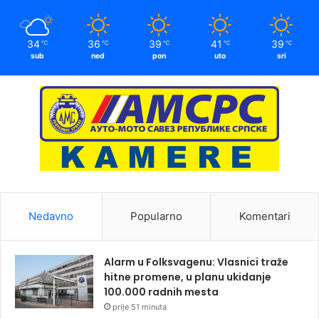
34
36
39
41
39
℃
℃
℃
℃
℃
sub
ned
pon
uto
sri
Nedavno
Popularno
Komentari
Alarm u Folksvagenu: Vlasnici traže
hitne promene, u planu ukidanje
100.000 radnih mesta
prije 51 minuta