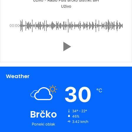
Uživo
00:00
Weather
30
℃
Brčko
34º - 22º
46%
3.42 km/h
Poneki oblak