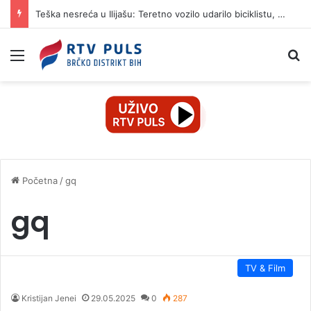
Teška nesreća u Ilijašu: Teretno vozilo udarilo biciklistu, 75-godišnjak zadržan u bolnici
Izbornik
Pr
Početna
/
gq
gq
TV & Film
Kristijan Jenei
29.05.2025
0
287