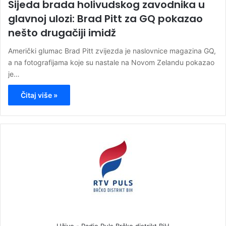
Sijeda brada holivudskog zavodnika u
glavnoj ulozi: Brad Pitt za GQ pokazao
nešto drugačiji imidž
Američki glumac Brad Pitt zvijezda je naslovnice magazina GQ,
a na fotografijama koje su nastale na Novom Zelandu pokazao
je…
Čitaj više »
Uživo - Radio Puls Brčko distrikt BiH