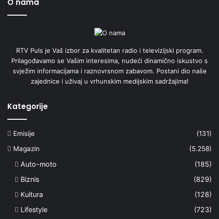
O nama
RTV Puls je Vaš izbor za kvalitetan radio i televizijski program.
Prilagođavamo se Vašim interesima, nudeći dinamično iskustvo s
svježim informacijama i raznovrsnom zabavom. Postani dio naše
zajednice i uživaj u vrhunskim medijskim sadržajima!
Kategorije
Emisije
(131)
Magazin
(5.258)
Auto-moto
(185)
Biznis
(829)
Kultura
(128)
Lifestyle
(723)