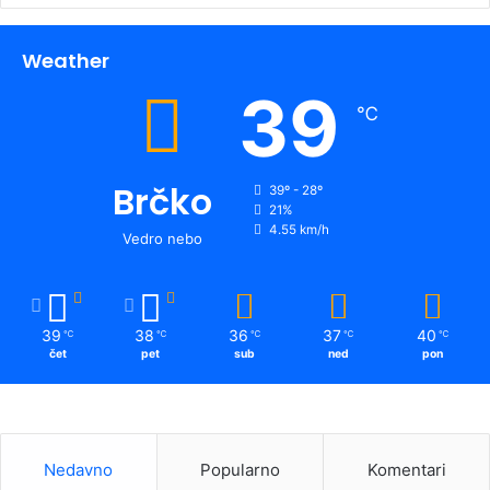
Weather
39
℃
Brčko
39º - 28º
21%
4.55 km/h
Vedro nebo
39
38
36
37
40
℃
℃
℃
℃
℃
čet
pet
sub
ned
pon
Nedavno
Popularno
Komentari