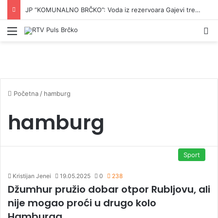
JP “KOMUNALNO BRČKO”: Voda iz rezervoara Gajevi trenutno nije za piće
Izbornik
Pr
Početna
/
hamburg
hamburg
Sport
Kristijan Jenei
19.05.2025
0
238
Džumhur pružio dobar otpor Rubljovu, ali
nije mogao proći u drugo kolo
Hamburga