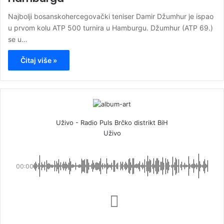
Najbolji bosanskohercegovački teniser Damir Džumhur je ispao
u prvom kolu ATP 500 turnira u Hamburgu. Džumhur (ATP 69.)
se u…
Čitaj više »
Uživo - Radio Puls Brčko distrikt BiH
Uživo
00:00