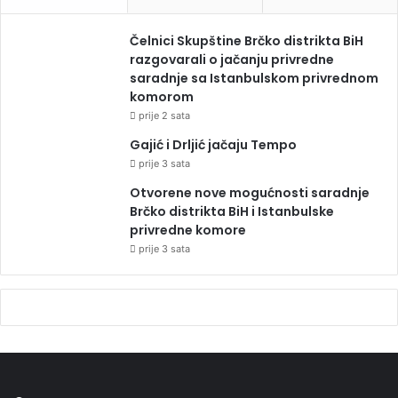
Čelnici Skupštine Brčko distrikta BiH
razgovarali o jačanju privredne
saradnje sa Istanbulskom privrednom
komorom
prije 2 sata
Gajić i Drljić jačaju Tempo
prije 3 sata
Otvorene nove mogućnosti saradnje
Brčko distrikta BiH i Istanbulske
privredne komore
prije 3 sata