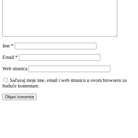
Ime
*
Email
*
Web stranica
Sačuvaj moje ime, email i web stranicu u ovom browseru za
buduće komentare.
00:00