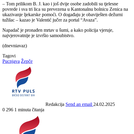
– Tom prilikom B. J. kao i još dvije osobe zadobili su tjelesne
povrede i sva tri lica su prevezena u Kantonalnu bolnicu Zenica na
ukazivanje ljekarske pomoći. O događaju je obaviješten dežurni
tužilac – kazao je Valentić jučer za portal “Avaza”.
Napadač je pronađen mrtav u šumi, a kako policija vjeruje,
najvjerovatnije je izvršio samoubistvo.
(dnevniavaz)
Tagovi
Pucnjava
Žepče
Redakcija
Send an email
24.02.2025
0
296
1 minuta čitanja