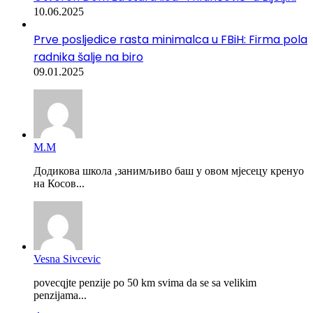
10.06.2025
Prve posljedice rasta minimalca u FBiH: Firma pola
radnika šalje na biro
09.01.2025
М.М
Додикова школа ,занимљиво баш у овом мјесецу кренуо
на Косов...
Vesna Sivcevic
povecqjte penzije po 50 km svima da se sa velikim
penzijama...