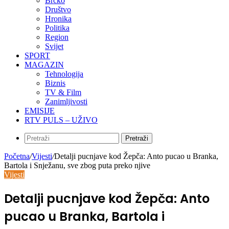
Brčko
Društvo
Hronika
Politika
Region
Svijet
SPORT
MAGAZIN
Tehnologija
Biznis
TV & Film
Zanimljivosti
EMISIJE
RTV PULS – UŽIVO
Pretraži
Početna
/
Vijesti
/
Detalji pucnjave kod Žepča: Anto pucao u Branka,
Bartola i Snježanu, sve zbog puta preko njive
Vijesti
Detalji pucnjave kod Žepča: Anto
pucao u Branka, Bartola i