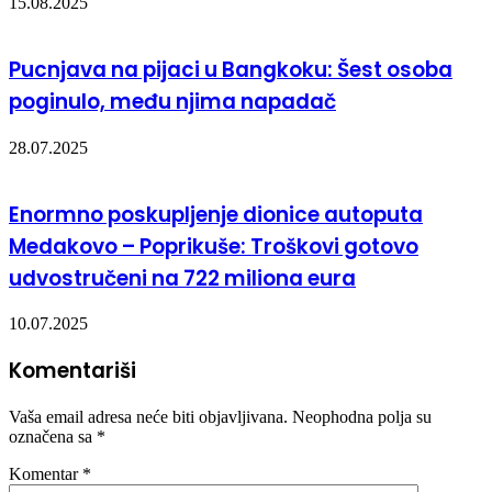
15.08.2025
Pucnjava na pijaci u Bangkoku: Šest osoba
poginulo, među njima napadač
28.07.2025
Enormno poskupljenje dionice autoputa
Medakovo – Poprikuše: Troškovi gotovo
udvostručeni na 722 miliona eura
10.07.2025
Komentariši
Vaša email adresa neće biti objavljivana.
Neophodna polja su
označena sa
*
Komentar
*