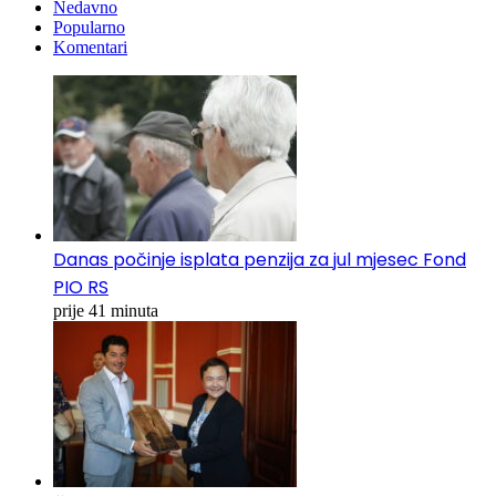
Nedavno
Popularno
Komentari
Danas počinje isplata penzija za jul mjesec Fond
PIO RS
prije 41 minuta