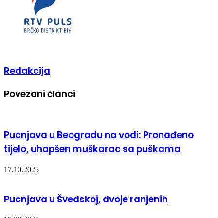
Redakcija
Povezani članci
Pucnjava u Beogradu na vodi: Pronađeno
tijelo, uhapšen muškarac sa puškama
17.10.2025
Pucnjava u Švedskoj, dvoje ranjenih