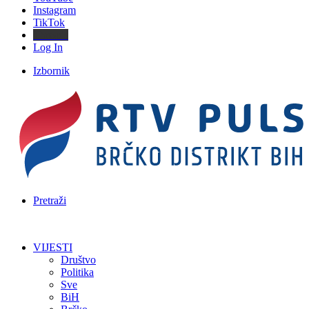
Instagram
TikTok
Threads
Log In
Izbornik
Pretraži
VIJESTI
Društvo
Politika
Sve
BiH