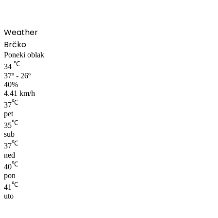
Weather
Brčko
Poneki oblak
℃
34
37º - 26º
40%
4.41 km/h
℃
37
pet
℃
35
sub
℃
37
ned
℃
40
pon
℃
41
uto