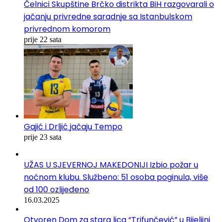
Čelnici Skupštine Brčko distrikta BiH razgovarali o
jačanju privredne saradnje sa Istanbulskom
privrednom komorom
prije 22 sata
Gajić i Drljić jačaju Tempo
prije 23 sata
UŽAS U SJEVERNOJ MAKEDONIJI Izbio požar u
noćnom klubu. Službeno: 51 osoba poginula, više
od 100 ozlijeđeno
16.03.2025
Otvoren Dom za stara lica “Trifunčević” u Bijeljini