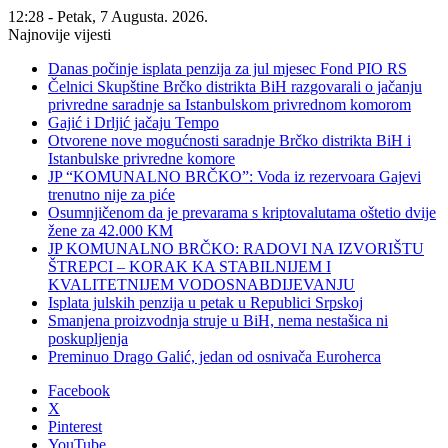
12:28 - Petak, 7 Augusta. 2026.
Najnovije vijesti
Danas počinje isplata penzija za jul mjesec Fond PIO RS
Čelnici Skupštine Brčko distrikta BiH razgovarali o jačanju
privredne saradnje sa Istanbulskom privrednom komorom
Gajić i Drljić jačaju Tempo
Otvorene nove mogućnosti saradnje Brčko distrikta BiH i
Istanbulske privredne komore
JP “KOMUNALNO BRČKO”: Voda iz rezervoara Gajevi
trenutno nije za piće
Osumnjičenom da je prevarama s kriptovalutama oštetio dvije
žene za 42.000 KM
JP KOMUNALNO BRČKO: RADOVI NA IZVORIŠTU
ŠTREPCI – KORAK KA STABILNIJEM I
KVALITETNIJEM VODOSNABDIJEVANJU
Isplata julskih penzija u petak u Republici Srpskoj
Smanjena proizvodnja struje u BiH, nema nestašica ni
poskupljenja
Preminuo Drago Galić, jedan od osnivača Euroherca
Facebook
X
Pinterest
YouTube