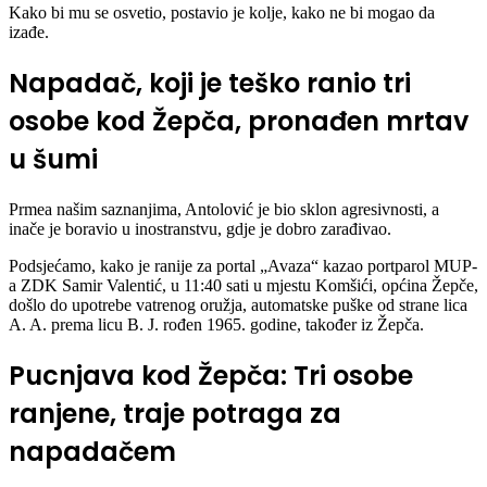
Kako bi mu se osvetio, postavio je kolje, kako ne bi mogao da
izađe.
Napadač, koji je teško ranio tri
osobe kod Žepča, pronađen mrtav
u šumi
Prmea našim saznanjima, Antolović je bio sklon agresivnosti, a
inače je boravio u inostranstvu, gdje je dobro zarađivao.
Podsjećamo, kako je ranije za portal „Avaza“ kazao portparol MUP-
a ZDK Samir Valentić, u 11:40 sati u mjestu Komšići, općina Žepče,
došlo do upotrebe vatrenog oružja, automatske puške od strane lica
A. A. prema licu B. J. rođen 1965. godine, također iz Žepča.
Pucnjava kod Žepča: Tri osobe
ranjene, traje potraga za
napadačem