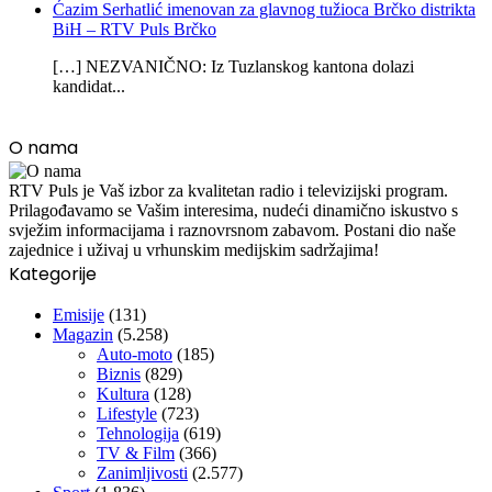
Ćazim Serhatlić imenovan za glavnog tužioca Brčko distrikta
BiH – RTV Puls Brčko
[…] NEZVANIČNO: Iz Tuzlanskog kantona dolazi
kandidat...
O nama
RTV Puls je Vaš izbor za kvalitetan radio i televizijski program.
Prilagođavamo se Vašim interesima, nudeći dinamično iskustvo s
svježim informacijama i raznovrsnom zabavom. Postani dio naše
zajednice i uživaj u vrhunskim medijskim sadržajima!
Kategorije
Emisije
(131)
Magazin
(5.258)
Auto-moto
(185)
Biznis
(829)
Kultura
(128)
Lifestyle
(723)
Tehnologija
(619)
TV & Film
(366)
Zanimljivosti
(2.577)