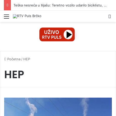
Teška nesreća u Ilijašu: Teretno vozilo udarilo biciklistu, 75-godišnjak zadržan u bolnici
Izbornik
Pr
Početna
/
HEP
HEP