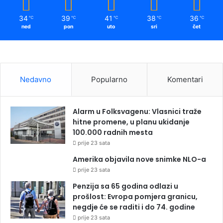
34
39
41
38
36
℃
℃
℃
℃
℃
ned
pon
uto
sri
čet
Nedavno
Popularno
Komentari
Alarm u Folksvagenu: Vlasnici traže
hitne promene, u planu ukidanje
100.000 radnih mesta
prije 23 sata
Amerika objavila nove snimke NLO-a
prije 23 sata
Penzija sa 65 godina odlazi u
prošlost: Evropa pomjera granicu,
negdje će se raditi i do 74. godine
prije 23 sata