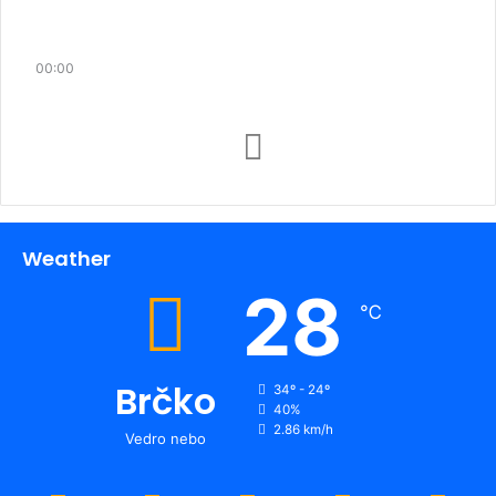
00:00
Weather
28
℃
Brčko
34º - 24º
40%
2.86 km/h
Vedro nebo