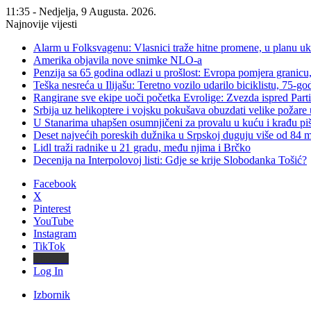
11:35 - Nedjelja, 9 Augusta. 2026.
Najnovije vijesti
Alarm u Folksvagenu: Vlasnici traže hitne promene, u planu u
Amerika objavila nove snimke NLO-a
Penzija sa 65 godina odlazi u prošlost: Evropa pomjera granicu, 
Teška nesreća u Ilijašu: Teretno vozilo udarilo biciklistu, 75-go
Rangirane sve ekipe uoči početka Evrolige: Zvezda ispred Parti
Srbija uz helikoptere i vojsku pokušava obuzdati velike požare 
U Stanarima uhapšen osumnjičeni za provalu u kuću i krađu piš
Deset najvećih poreskih dužnika u Srpskoj duguju više od 84
Lidl traži radnike u 21 gradu, među njima i Brčko
Decenija na Interpolovoj listi: Gdje se krije Slobodanka Tošić?
Facebook
X
Pinterest
YouTube
Instagram
TikTok
Threads
Log In
Izbornik