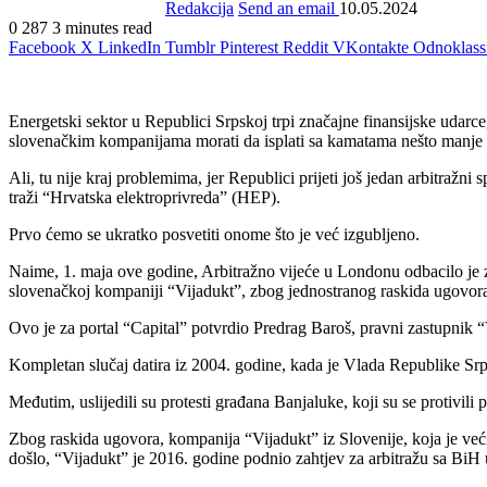
Redakcija
Send an email
10.05.2024
0
287
3 minutes read
Facebook
X
LinkedIn
Tumblr
Pinterest
Reddit
VKontakte
Odnoklass
Energetski sektor u Republici Srpskoj trpi značajne finansijske udarce,
slovenačkim kompanijama morati da isplati sa kamatama nešto manje
Ali, tu nije kraj problemima, jer Republici prijeti još jedan arbitra
traži “Hrvatska elektroprivreda” (HEP).
Prvo ćemo se ukratko posvetiti onome što je već izgubljeno.
Naime, 1. maja ove godine, Arbitražno vijeće u Londonu odbacilo je 
slovenačkoj kompaniji “Vijadukt”, zbog jednostranog raskida ugovora o
Ovo je za portal “Capital” potvrdio Predrag Baroš, pravni zastupnik “
Kompletan slučaj datira iz 2004. godine, kada je Vlada Republike S
Međutim, uslijedili su protesti građana Banjaluke, koji su se protivili
Zbog raskida ugovora, kompanija “Vijadukt” iz Slovenije, koja je već
došlo, “Vijadukt” je 2016. godine podnio zahtjev za arbitražu sa BiH