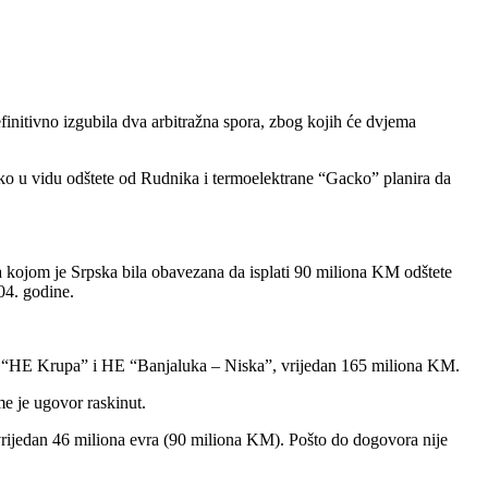
efinitivno izgubila dva arbitražna spora, zbog kojih će dvjema
liko u vidu odštete od Rudnika i termoelektrane “Gacko” planira da
a kojom je Srpska bila obavezana da isplati 90 miliona KM odštete
04. godine.
nju “HE Krupa” i HE “Banjaluka – Niska”, vrijedan 165 miliona KM.
me je ugovor raskinut.
vrijedan 46 miliona evra (90 miliona KM). Pošto do dogovora nije