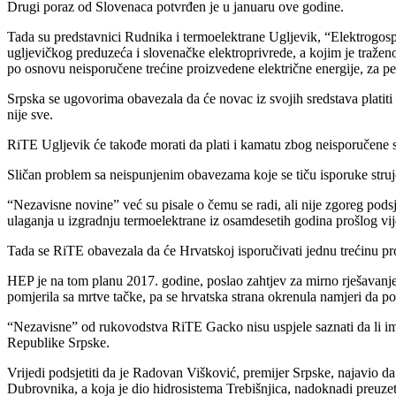
Drugi poraz od Slovenaca potvrđen je u januaru ove godine.
Tada su predstavnici Rudnika i termoelektrane Ugljevik, “Elektrogosp
ugljevičkog preduzeća i slovenačke elektroprivrede, a kojim je traž
po osnovu neisporučene trećine proizvedene električne energije, za p
Srpska se ugovorima obavezala da će novac iz svojih sredstava platiti
nije sve.
RiTE Ugljevik će takođe morati da plati i kamatu zbog neisporučene 
Sličan problem sa neispunjenim obavezama koje se tiču isporuke stru
“Nezavisne novine” već su pisale o čemu se radi, ali nije zgoreg pod
ulaganja u izgradnju termoelektrane iz osamdesetih godina prošlog vij
Tada se RiTE obavezala da će Hrvatskoj isporučivati jednu trećinu pr
HEP je na tom planu 2017. godine, poslao zahtjev za mirno rješavanje 
pomjerila sa mrtve tačke, pa se hrvatska strana okrenula namjeri da p
“Nezavisne” od rukovodstva RiTE Gacko nisu uspjele saznati da li ima
Republike Srpske.
Vrijedi podsjetiti da je Radovan Višković, premijer Srpske, najavio d
Dubrovnika, a koja je dio hidrosistema Trebišnjica, nadoknadi preuze