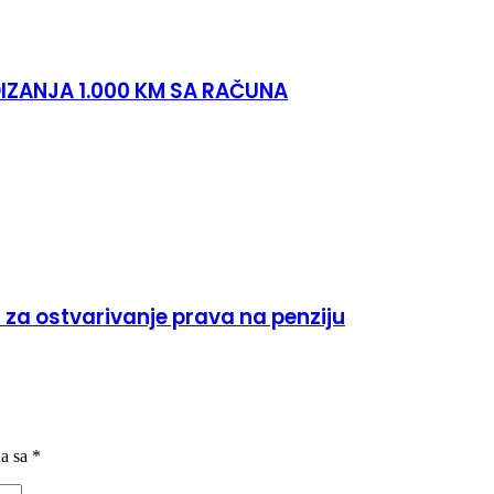
IZANJA 1.000 KM SA RAČUNA
 za ostvarivanje prava na penziju
na sa
*