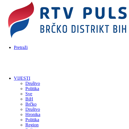
Pretraži
VIJESTI
Društvo
Politika
Sve
BiH
Brčko
Društvo
Hronika
Politika
Region