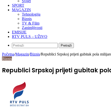
Svijet
SPORT
MAGAZIN
Tehnologija
Biznis
TV & Film
Zanimljivosti
EMISIJE
RTV PULS – UŽIVO
Pretraži
Početna
/
Magazin
/
Biznis
/
Republici Srpskoj prijeti gubitak pola milija
Biznis
Republici Srpskoj prijeti gubitak po