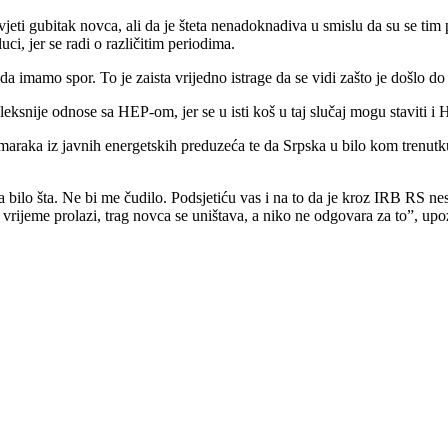
eti gubitak novca, ali da je šteta nenadoknadiva u smislu da su se tim
i, jer se radi o različitim periodima.
da imamo spor. To je zaista vrijedno istrage da se vidi zašto je došlo d
snije odnose sa HEP-om, jer se u isti koš u taj slučaj mogu staviti i
 maraka iz javnih energetskih preduzeća te da Srpska u bilo kom trenut
 bilo šta. Ne bi me čudilo. Podsjetiću vas i na to da je kroz IRB RS n
o vrijeme prolazi, trag novca se uništava, a niko ne odgovara za to”, up