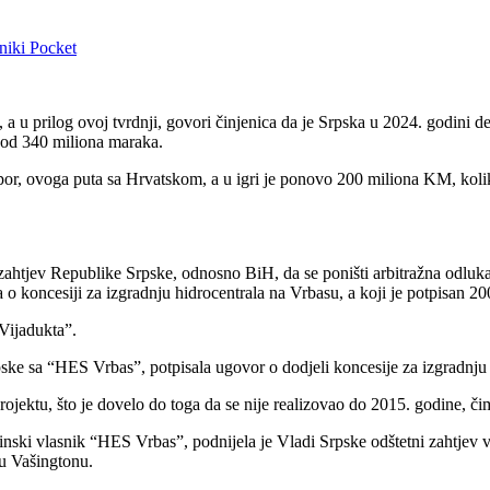
niki
Pocket
 a u prilog ovoj tvrdnji, govori činjenica da je Srpska u 2024. godini d
 od 340 miliona maraka.
žni spor, ovoga puta sa Hrvatskom, a u igri je ponovo 200 miliona KM, ko
zahtjev Republike Srpske, odnosno BiH, da se poništi arbitražna odluk
 koncesiji za izgradnju hidrocentrala na Vrbasu, a koji je potpisan 20
Vijadukta”.
rpske sa “HES Vrbas”, potpisala ugovor o dodjeli koncesije za izgrad
 projektu, što je dovelo do toga da se nije realizovao do 2015. godine, či
inski vlasnik “HES Vrbas”, podnijela je Vladi Srpske odštetni zahtjev 
 u Vašingtonu.