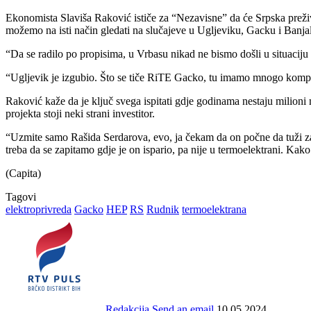
Ekonomista Slaviša Raković ističe za “Nezavisne” da će Srpska preživj
možemo na isti način gledati na slučajeve u Ugljeviku, Gacku i Banjaluc
“Da se radilo po propisima, u Vrbasu nikad ne bismo došli u situaciju 
“Ugljevik je izgubio. Što se tiče RiTE Gacko, tu imamo mnogo komplek
Raković kaže da je ključ svega ispitati gdje godinama nestaju milioni
projekta stoji neki strani investitor.
“Uzmite samo Rašida Serdarova, evo, ja čekam da on počne da tuži za
treba da se zapitamo gdje je on ispario, pa nije u termoelektrani. Kak
(Capita)
Tagovi
elektroprivreda
Gacko
HEP
RS
Rudnik
termoelektrana
Redakcija
Send an email
10.05.2024