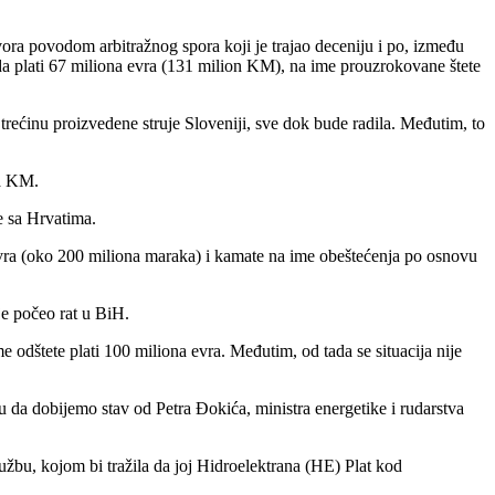
ora povodom arbitražnog spora koji je trajao deceniju i po, između
da plati 67 miliona evra (131 milion KM), na ime prouzrokovane štete
trećinu proizvedene struje Sloveniji, sve dok bude radila. Međutim, to
na KM.
e sa Hrvatima.
 evra (oko 200 miliona maraka) i kamate na ime obeštećenja po osnovu
je počeo rat u BiH.
 odštete plati 100 miliona evra. Međutim, od tada se situacija nije
 da dobijemo stav od Petra Đokića, ministra energetike i rudarstva
užbu, kojom bi tražila da joj Hidroelektrana (HE) Plat kod