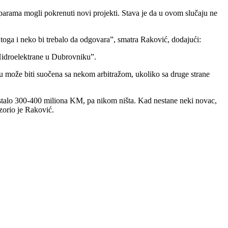
 parama mogli pokrenuti novi projekti. Stava je da u ovom slučaju ne
o toga i neko bi trebalo da odgovara”, smatra Raković, dodajući:
 Hidroelektrane u Dubrovniku”.
ku može biti suočena sa nekom arbitražom, ukoliko sa druge strane
estalo 300-400 miliona KM, pa nikom ništa. Kad nestane neki novac,
ozorio je Raković.