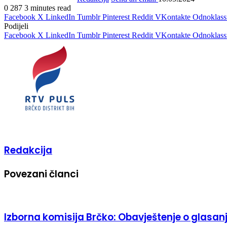
0
287
3 minutes read
Facebook
X
LinkedIn
Tumblr
Pinterest
Reddit
VKontakte
Odnoklass
Podijeli
Facebook
X
LinkedIn
Tumblr
Pinterest
Reddit
VKontakte
Odnoklass
Redakcija
Povezani članci
Izborna komisija Brčko: Obavještenje o glasan