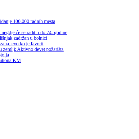
kidanje 100.000 radnih mesta
negdje će se raditi i do 74. godine
dišnjak zadržan u bolnici
zana, evo ko je favorit
u zemlji: Aktivno devet požarišta
tolja
 miliona KM