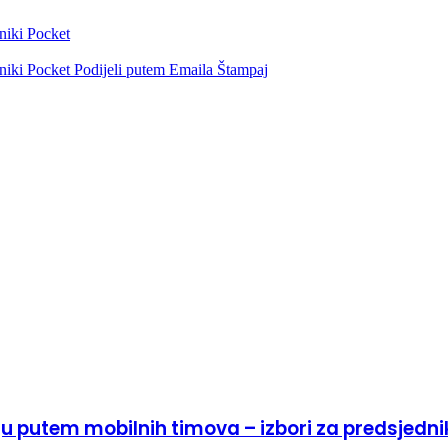
niki
Pocket
niki
Pocket
Podijeli putem Emaila
Štampaj
ju putem mobilnih timova – izbori za predsjedn