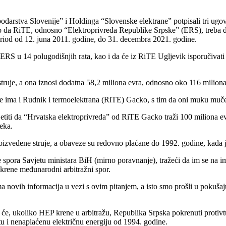
odarstva Slovenije” i Holdinga “Slovenske elektrane” potpisali tri ugov
eno da RiTE, odnosno “Elektroprivreda Republike Srpske” (ERS), treba 
eriod od 12. juna 2011. godine, do 31. decembra 2021. godine.
 ERS u 14 polugodišnjih rata, kao i da će iz RiTE Ugljevik isporučivati 
struje, a ona iznosi dodatna 58,2 miliona evra, odnosno oko 116 milio
je ima i Rudnik i termoelektrana (RiTE) Gacko, s tim da oni muku muč
sjetiti da “Hrvatska elektroprivreda” od RiTE Gacko traži 100 miliona
eka.
oizvedene struje, a obaveze su redovno plaćane do 1992. godine, kada 
spora Savjetu ministara BiH (mirno poravnanje), tražeći da im se na ime
okrene međunarodni arbitražni spor.
 novih informacija u vezi s ovim pitanjem, a isto smo prošli u pokušaju
a će, ukoliko HEP krene u arbitražu, Republika Srpska pokrenuti protivt
tu i nenaplaćenu električnu energiju od 1994. godine.