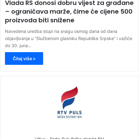
Vlada RS donosi dobru vijest za građane
– ograničava marže, čime će cijene 500
proizvoda biti snižene
Navedena uredba stupi na snagu osmog dana od dana
objavljivanja u “Službenom glasniku Republike Srpske” i važiće
do 30. juna…
Čitaj više »
Uživo - Radio Puls Brčko distrikt BiH