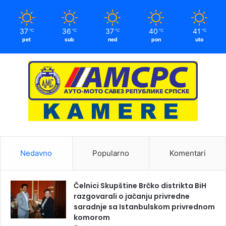
37
36
37
40
41
℃
℃
℃
℃
℃
pet
sub
ned
pon
uto
Nedavno
Popularno
Komentari
Čelnici Skupštine Brčko distrikta BiH
razgovarali o jačanju privredne
saradnje sa Istanbulskom privrednom
komorom