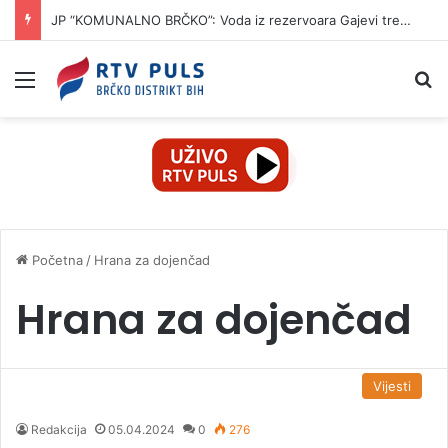
JP “KOMUNALNO BRČKO”: Voda iz rezervoara Gajevi trenutno nije za piće
Izbornik
Pr
Početna
/
Hrana za dojenčad
Hrana za dojenčad
Vijesti
Redakcija
05.04.2024
0
276