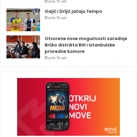
prije 15 sati
Gajić i Drljić jačaju Tempo
prije 16 sati
Otvorene nove mogućnosti saradnje
Brčko distrikta BiH i Istanbulske
privredne komore
prije 16 sati