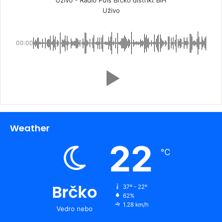
Uživo
00:00
Weather
22
℃
Brčko
37º - 22º
62%
1.28 km/h
Vedro nebo