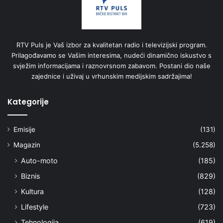
RTV Puls je Vaš izbor za kvalitetan radio i televizijski program.
Prilagođavamo se Vašim interesima, nudeći dinamično iskustvo s
svježim informacijama i raznovrsnom zabavom. Postani dio naše
zajednice i uživaj u vrhunskim medijskim sadržajima!
Kategorije
Emisije
(131)
Magazin
(5.258)
Auto-moto
(185)
Biznis
(829)
Kultura
(128)
Lifestyle
(723)
Tehnologija
(619)