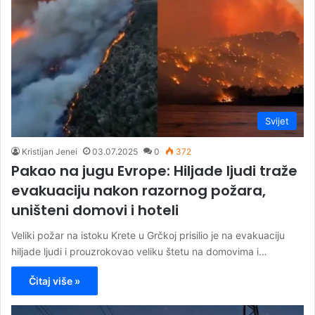
Svijet
Kristijan Jenei
03.07.2025
0
372
Pakao na jugu Evrope: Hiljade ljudi traže
evakuaciju nakon razornog požara,
uništeni domovi i hoteli
Veliki požar na istoku Krete u Grčkoj prisilio je na evakuaciju
hiljade ljudi i prouzrokovao veliku štetu na domovima i…
Čitaj više »