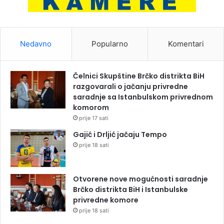
Nedavno
Popularno
Komentari
Čelnici Skupštine Brčko distrikta BiH
razgovarali o jačanju privredne
saradnje sa Istanbulskom privrednom
komorom
prije 17 sati
Gajić i Drljić jačaju Tempo
prije 18 sati
Otvorene nove mogućnosti saradnje
Brčko distrikta BiH i Istanbulske
privredne komore
prije 18 sati