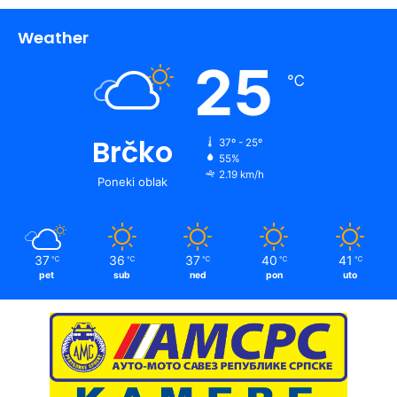
Weather
25
℃
Brčko
37º - 25º
55%
2.19 km/h
Poneki oblak
37
36
37
40
41
℃
℃
℃
℃
℃
pet
sub
ned
pon
uto