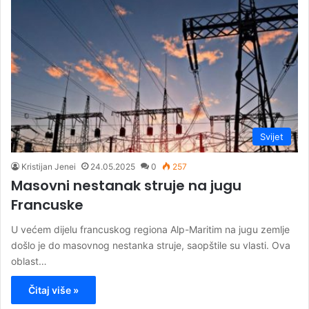
Svijet
Kristijan Jenei
24.05.2025
0
257
Masovni nestanak struje na jugu
Francuske
U većem dijelu francuskog regiona Alp-Maritim na jugu zemlje
došlo je do masovnog nestanka struje, saopštile su vlasti. Ova
oblast…
Čitaj više »