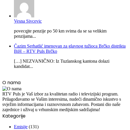
Vesna Sivcevic
povecqjte penzije po 50 km svima da se sa velikim
penzijama...
Ćazim Serhatlić imenovan za glavnog tužioca Brčko distrikta
BiH – RTV Puls Brčko
[…] NEZVANIČNO: Iz Tuzlanskog kantona dolazi
kandidat...
O nama
RTV Puls je Vaš izbor za kvalitetan radio i televizijski program.
Prilagođavamo se Vašim interesima, nudeći dinamično iskustvo s
svježim informacijama i raznovrsnom zabavom. Postani dio naše
zajednice i uživaj u vrhunskim medijskim sadržajima!
Kategorije
Emisije
(131)