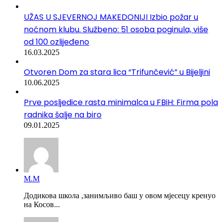
UŽAS U SJEVERNOJ MAKEDONIJI Izbio požar u
noćnom klubu. Službeno: 51 osoba poginula, više
od 100 ozlijeđeno
16.03.2025
Otvoren Dom za stara lica “Trifunčević” u Bijeljini
10.06.2025
Prve posljedice rasta minimalca u FBiH: Firma pola
radnika šalje na biro
09.01.2025
М.М
Додикова школа ,занимљиво баш у овом мјесецу кренуо
на Косов...