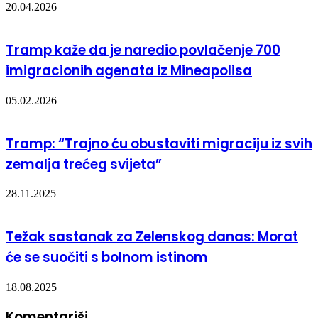
20.04.2026
Tramp kaže da je naredio povlačenje 700
imigracionih agenata iz Mineapolisa
05.02.2026
Tramp: “Trajno ću obustaviti migraciju iz svih
zemalja trećeg svijeta”
28.11.2025
Težak sastanak za Zelenskog danas: Morat
će se suočiti s bolnom istinom
18.08.2025
Komentariši