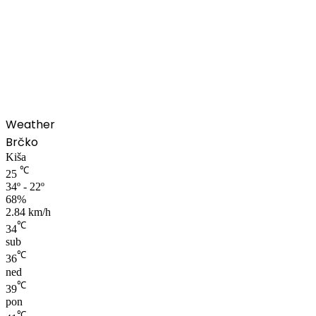
00:00
Weather
Brčko
Kiša
℃
25
34º - 22º
68%
2.84 km/h
℃
34
sub
℃
36
ned
℃
39
pon
℃