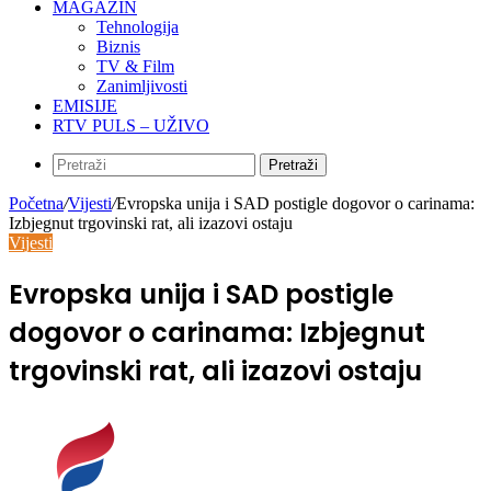
MAGAZIN
Tehnologija
Biznis
TV & Film
Zanimljivosti
EMISIJE
RTV PULS – UŽIVO
Pretraži
Početna
/
Vijesti
/
Evropska unija i SAD postigle dogovor o carinama:
Izbjegnut trgovinski rat, ali izazovi ostaju
Vijesti
Evropska unija i SAD postigle
dogovor o carinama: Izbjegnut
trgovinski rat, ali izazovi ostaju