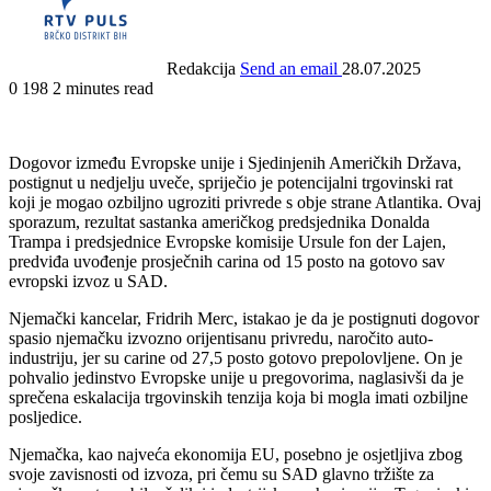
Redakcija
Send an email
28.07.2025
0
198
2 minutes read
Dogovor između Evropske unije i Sjedinjenih Američkih Država,
postignut u nedjelju uveče, spriječio je potencijalni trgovinski rat
koji je mogao ozbiljno ugroziti privrede s obje strane Atlantika. Ovaj
sporazum, rezultat sastanka američkog predsjednika Donalda
Trampa i predsjednice Evropske komisije Ursule fon der Lajen,
predviđa uvođenje prosječnih carina od 15 posto na gotovo sav
evropski izvoz u SAD.
Njemački kancelar, Fridrih Merc, istakao je da je postignuti dogovor
spasio njemačku izvozno orijentisanu privredu, naročito auto-
industriju, jer su carine od 27,5 posto gotovo prepolovljene. On je
pohvalio jedinstvo Evropske unije u pregovorima, naglasivši da je
sprečena eskalacija trgovinskih tenzija koja bi mogla imati ozbiljne
posljedice.
Njemačka, kao najveća ekonomija EU, posebno je osjetljiva zbog
svoje zavisnosti od izvoza, pri čemu su SAD glavno tržište za