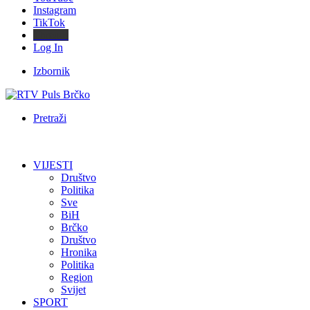
Instagram
TikTok
Threads
Log In
Izbornik
Pretraži
VIJESTI
Društvo
Politika
Sve
BiH
Brčko
Društvo
Hronika
Politika
Region
Svijet
SPORT