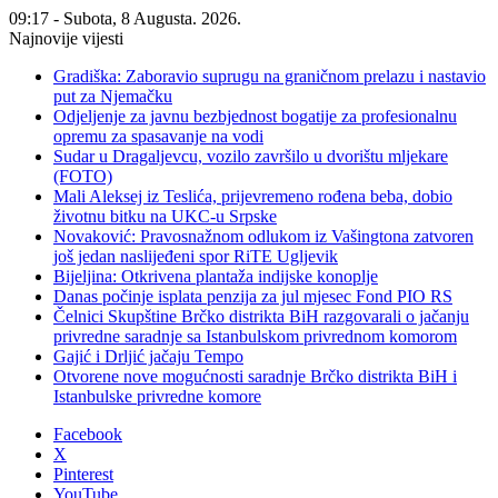
09:17 - Subota, 8 Augusta. 2026.
Najnovije vijesti
Gradiška: Zaboravio suprugu na graničnom prelazu i nastavio
put za Njemačku
Odjeljenje za javnu bezbjednost bogatije za profesionalnu
opremu za spasavanje na vodi
Sudar u Dragaljevcu, vozilo završilo u dvorištu mljekare
(FOTO)
Mali Aleksej iz Teslića, prijevremeno rođena beba, dobio
životnu bitku na UKC-u Srpske
Novaković: Pravosnažnom odlukom iz Vašingtona zatvoren
još jedan naslijeđeni spor RiTE Ugljevik
Bijeljina: Otkrivena plantaža indijske konoplje
Danas počinje isplata penzija za jul mjesec Fond PIO RS
Čelnici Skupštine Brčko distrikta BiH razgovarali o jačanju
privredne saradnje sa Istanbulskom privrednom komorom
Gajić i Drljić jačaju Tempo
Otvorene nove mogućnosti saradnje Brčko distrikta BiH i
Istanbulske privredne komore
Facebook
X
Pinterest
YouTube