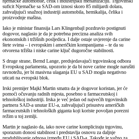
njemačke automobile, čelik i industrijsku mehanizaciju. Trgovinski
suficit Njemačke sa SAD-om iznosi skoro 85 milijardi dolara,
zahvaljujući snažnoj industriji automobila, hemikalija, čelika i
proizvodnje mašina.
Iako je ministar finansija Lars Klingenbajl pozdravio postignuti
dogovor, naglasio je da je potrebna precizna analiza svih
ekonomskih i tržišnih posljedica. I dalje ostaje uvjerenje da carine
štete svima – i evropskim i američkim kompanijama – te da su
otvorena tržišta i niske carine ključ dugoročne stabilnosti.
S druge strane, Bernd Lange, predsjedavajući trgovinskog odbora
Evropskog parlamenta, upozorio je da bi nove carine mogle narušiti
ravnotežu, jer bi masivna ulaganja EU u SAD mogla negativno
uticati na evropski blok.
Irski premijer Majkl Martin smatra da je dogovor koristan, jer će
pomoći očuvanju radnih mjesta, posebno u farmaceutskoj i
tehnološkoj industriji. Irska je već jedan od najvećih trgovinskih
partnera SAD-a unutar EU-a, zahvaljujući prisustvu američkih
farmaceutskih i tehnoloških giganta koji koriste povoljan porezni
režim u toj zemlji.
Martin je naglasio da, iako nove carine kompliciraju trgovinu,
sporazum donosi stabilnost i predstavlja osnovu za daljnje
produbljivanje odnosa između EU i SAD-a. Takođe je važno za