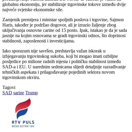
globalnu ekonomiju, jer stabilizuje trgovinske tokove između dvije
najveće svjetske ekonomske sile.
Zamjenik premijera i ministar spoljnih poslova i trgovine, Sajmon
Haris, također je podržao dogovor, ali je izrazio žaljenje zbog
uključivanja osnovne carine od 15 posto. Ipak, istakao je da je sada
jasnije na kojim osnovama se gradi trgovinski odnos, što doprinosi
stabilnosti, zaposlenosti i investicijama.
Iako sporazum nije savršen, predstavlja važan iskorak u
izbjegavanju trgovinskog sukoba, koji bi mogao imati ozbiljne
posljedice po milione radnih mjesta i političku stabilnost između
SAD-a i EU. U narednim sedmicama slijedi detaljnije razrađivanje
tehničkih aspekata i prilagođavanje pojedinih sektora novom
trgovinskom okviru.
Tagovi
SAD
sarine
Trump