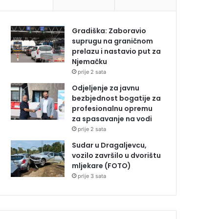
Gradiška: Zaboravio
suprugu na graničnom
prelazu i nastavio put za
Njemačku
prije 2 sata
Odjeljenje za javnu
bezbjednost bogatije za
profesionalnu opremu
za spasavanje na vodi
prije 2 sata
Sudar u Dragaljevcu,
vozilo završilo u dvorištu
mljekare (FOTO)
prije 3 sata