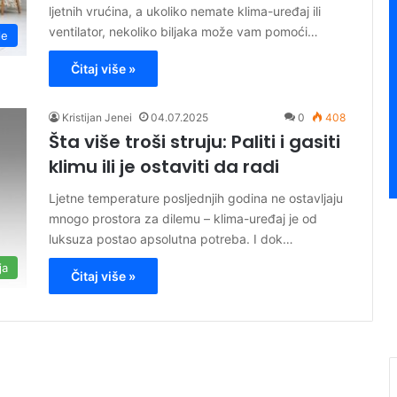
ljetnih vrućina, a ukoliko nemate klima-uređaj ili
ventilator, nekoliko biljaka može vam pomoći…
le
Čitaj više »
Kristijan Jenei
04.07.2025
0
408
Šta više troši struju: Paliti i gasiti
klimu ili je ostaviti da radi
Ljetne temperature posljednjih godina ne ostavljaju
mnogo prostora za dilemu – klima-uređaj je od
luksuza postao apsolutna potreba. I dok…
ja
Čitaj više »