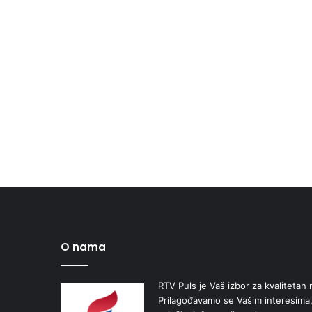
O nama
RTV Puls je Vaš izbor za kvalitetan r
Prilagođavamo se Vašim interesima,