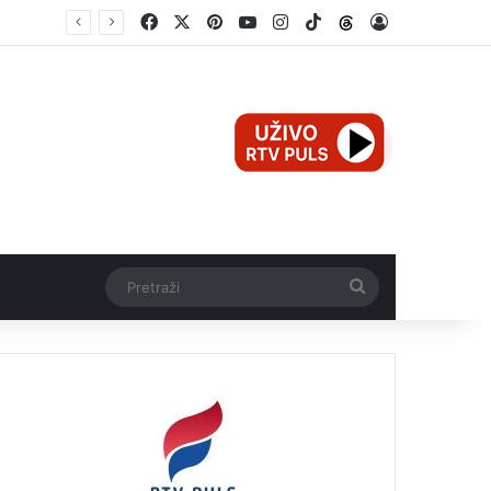
Facebook
X
Pinterest
YouTube
Instagram
TikTok
Threads
Log In
Mali Aleksej iz Teslića, prijevremeno rođena beba, dobio životnu bitku na UKC-u Srpske
Pretraži