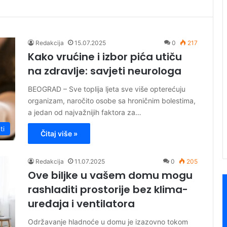
Redakcija
15.07.2025
0
217
Kako vrućine i izbor pića utiču
na zdravlje: savjeti neurologa
BEOGRAD – Sve toplija ljeta sve više opterećuju
organizam, naročito osobe sa hroničnim bolestima,
a jedan od najvažnijih faktora za…
ti
Čitaj više »
Redakcija
11.07.2025
0
205
Ove biljke u vašem domu mogu
rashladiti prostorije bez klima-
uređaja i ventilatora
Održavanje hladnoće u domu je izazovno tokom