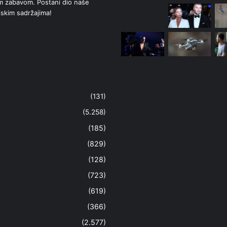
om zabavom. Postani dio naše
jskim sadržajima!
(131)
(5.258)
(185)
(829)
(128)
(723)
(619)
(366)
(2.577)