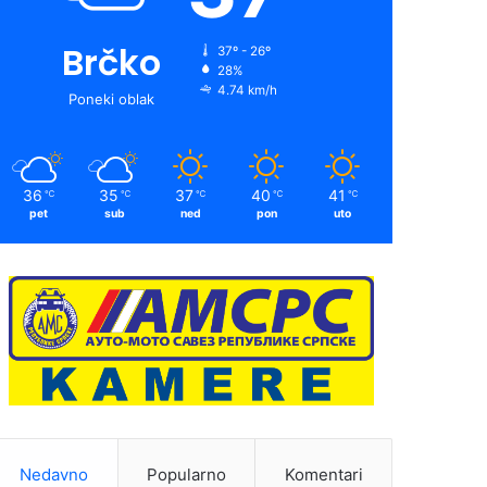
Brčko
37º - 26º
28%
4.74 km/h
Poneki oblak
36
35
37
40
41
℃
℃
℃
℃
℃
pet
sub
ned
pon
uto
Nedavno
Popularno
Komentari