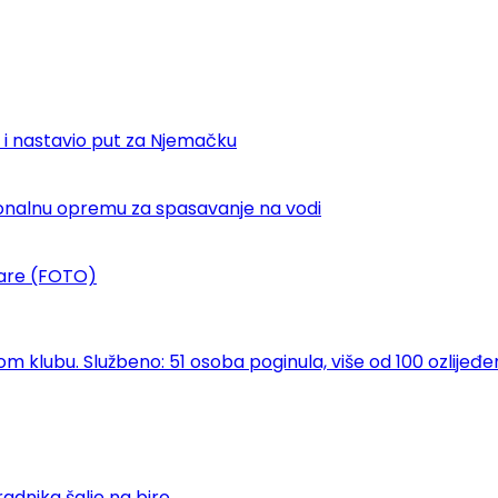
 i nastavio put za Njemačku
sionalnu opremu za spasavanje na vodi
ekare (FOTO)
klubu. Službeno: 51 osoba poginula, više od 100 ozlijeđe
adnika šalje na biro