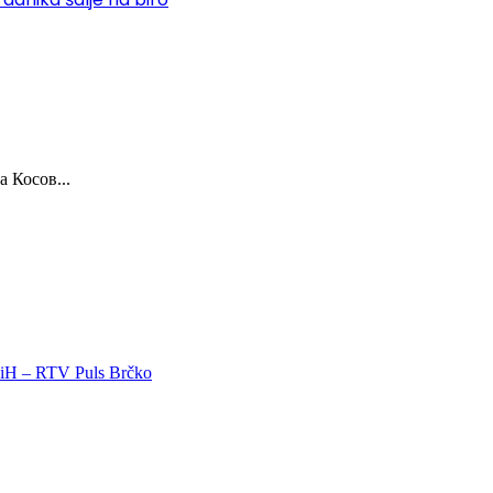
 Косов...
 BiH – RTV Puls Brčko