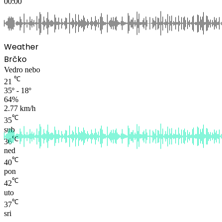
00:00
Weather
Brčko
Vedro nebo
℃
21
35º - 18º
64%
2.77 km/h
℃
35
sub
℃
36
ned
℃
40
pon
℃
42
uto
℃
37
sri