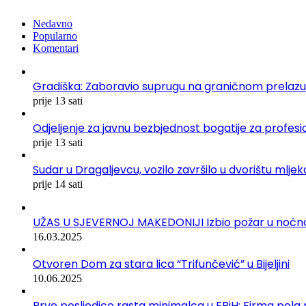
Nedavno
Popularno
Komentari
Gradiška: Zaboravio suprugu na graničnom prelazu
prije 13 sati
Odjeljenje za javnu bezbjednost bogatije za profe
prije 13 sati
Sudar u Dragaljevcu, vozilo završilo u dvorištu mlj
prije 14 sati
UŽAS U SJEVERNOJ MAKEDONIJI Izbio požar u noćnom 
16.03.2025
Otvoren Dom za stara lica “Trifunčević” u Bijeljini
10.06.2025
Prve posljedice rasta minimalca u FBiH: Firma pola r