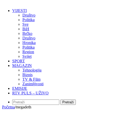
VIJESTI
Društvo
Politika
Sve
BiH
Brčko
Društvo
Hronika
Politika
Region
Svijet
SPORT
MAGAZIN
Tehnologija
Biznis
TV & Film
Zanimljivosti
EMISIJE
RTV PULS – UŽIVO
Pretraži
Početna
/
megadeth