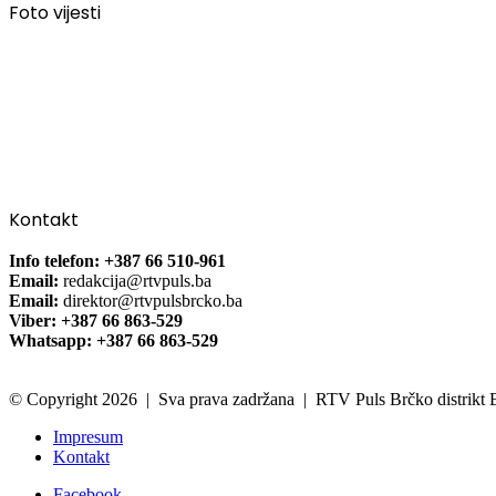
Foto vijesti
Kontakt
Info telefon: +387 66 510-961
Email:
redakcija@rtvpuls.ba
Email:
direktor@rtvpulsbrcko.ba
Viber: +387 66 863-529
Whatsapp: +387 66 863-529
© Copyright 2026 | Sva prava zadržana | RTV Puls Brčko distrikt
Impresum
Kontakt
Facebook