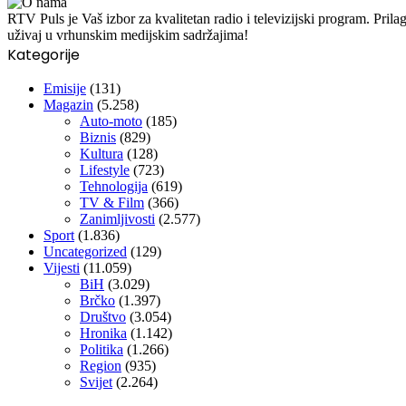
RTV Puls je Vaš izbor za kvalitetan radio i televizijski program. Pr
uživaj u vrhunskim medijskim sadržajima!
Kategorije
Emisije
(131)
Magazin
(5.258)
Auto-moto
(185)
Biznis
(829)
Kultura
(128)
Lifestyle
(723)
Tehnologija
(619)
TV & Film
(366)
Zanimljivosti
(2.577)
Sport
(1.836)
Uncategorized
(129)
Vijesti
(11.059)
BiH
(3.029)
Brčko
(1.397)
Društvo
(3.054)
Hronika
(1.142)
Politika
(1.266)
Region
(935)
Svijet
(2.264)