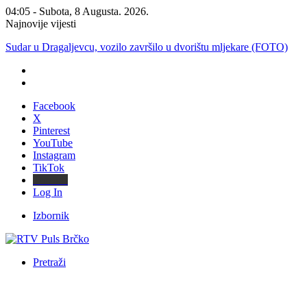
04:05 - Subota, 8 Augusta. 2026.
Najnovije vijesti
Mali Aleksej iz Teslića, prijevremeno rođena beba, dobio životnu bi
Facebook
X
Pinterest
YouTube
Instagram
TikTok
Threads
Log In
Izbornik
Pretraži