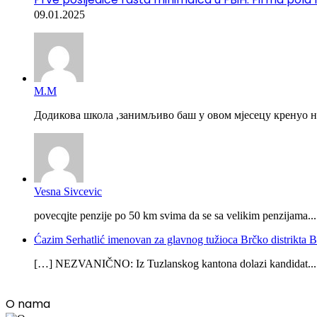
09.01.2025
М.М
Додикова школа ,занимљиво баш у овом мјесецу кренуо на
Vesna Sivcevic
povecqjte penzije po 50 km svima da se sa velikim penzijama...
Ćazim Serhatlić imenovan za glavnog tužioca Brčko distrikta
[…] NEZVANIČNO: Iz Tuzlanskog kantona dolazi kandidat...
O nama