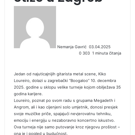
S
e
n
d
a
n
Nemanja Gavrić
03.04.2025
e
0
303
1 minuta čitanja
m
a
i
l
Jedan od najuticajnijih gitarista metal scene, Kiko
Loureiro, dolazi u zagrebački “Boogaloo” 10. decembra
2025. godine u sklopu velike turneje kojom obilježava 35
godina karijere.
Loureiro, poznat po svom radu s grupama Megadeth i
Angrom, ali i kao cijenjeni solo umjetnik, donosi presjek
svoje muzičke priče, spajajući nevjerovatnu tehniku,
emociju i energiju u nezaboravno koncertno iskustvo.
Ova turneja nije samo putovanje kroz njegovu prošlost –
ona je i pogled u budućnost.