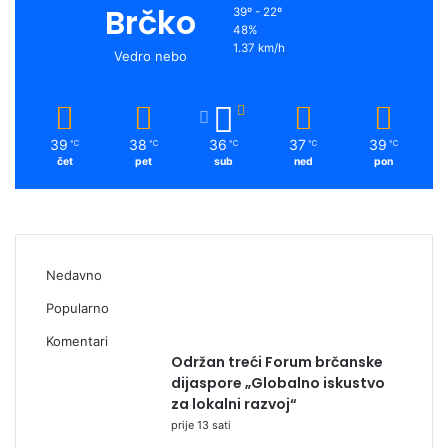
Brčko
39º - 22º
48%
1.37 km/h
Vedro nebo
39
38
36
37
39
℃
℃
℃
℃
℃
čet
pet
sub
ned
pon
Nedavno
Popularno
Komentari
Održan treći Forum brčanske
dijaspore „Globalno iskustvo
za lokalni razvoj“
prije 13 sati