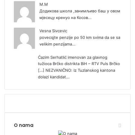
М.М
Додикова школа ,занимљиво баш у овом
мјесецу кренуо на Косов...
Vesna Sivcevic
povecqjte penzije po 50 km svima da se sa
velikim penzijama...
Ćazim Serhatlić imenovan za glavnog
tužioca Brčko distrikta BiH – RTV Puls Brčko
[…] NEZVANIČNO: Iz Tuzlanskog kantona
dolazi kandidat...
O nama