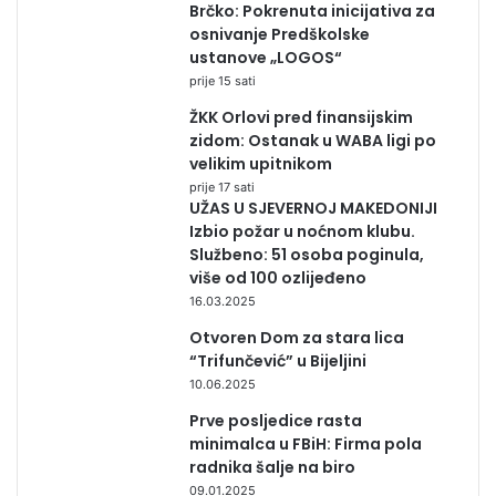
Brčko: Pokrenuta inicijativa za
osnivanje Predškolske
ustanove „LOGOS“
prije 15 sati
ŽKK Orlovi pred finansijskim
zidom: Ostanak u WABA ligi po
velikim upitnikom
prije 17 sati
UŽAS U SJEVERNOJ MAKEDONIJI
Izbio požar u noćnom klubu.
Službeno: 51 osoba poginula,
više od 100 ozlijeđeno
16.03.2025
Otvoren Dom za stara lica
“Trifunčević” u Bijeljini
10.06.2025
Prve posljedice rasta
minimalca u FBiH: Firma pola
radnika šalje na biro
09.01.2025