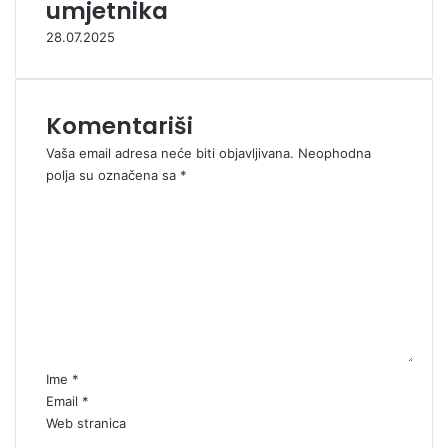
umjetnika
28.07.2025
Komentariši
Vaša email adresa neće biti objavljivana.
Neophodna
polja su označena sa
*
K
o
m
e
n
t
a
r
*
Ime
*
Email
*
Web stranica