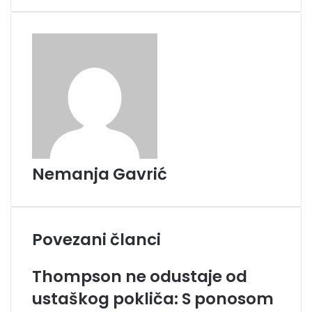
i
l
Nemanja Gavrić
Povezani članci
Thompson ne odustaje od
ustaškog pokliča: S ponosom