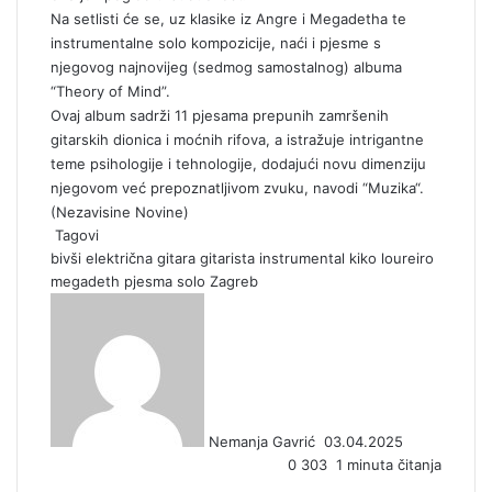
Na setlisti će se, uz klasike iz Angre i Megadetha te
instrumentalne solo kompozicije, naći i pjesme s
njegovog najnovijeg (sedmog samostalnog) albuma
“Theory of Mind”.
Ovaj album sadrži 11 pjesama prepunih zamršenih
gitarskih dionica i moćnih rifova, a istražuje intrigantne
teme psihologije i tehnologije, dodajući novu dimenziju
njegovom već prepoznatljivom zvuku, navodi “
Muzika
“.
(
Nezavisine Novine
)
Tagovi
bivši
električna gitara
gitarista
instrumental
kiko loureiro
megadeth
pjesma
solo
Zagreb
S
e
n
d
a
n
Nemanja Gavrić
03.04.2025
e
0
303
1 minuta čitanja
m
a